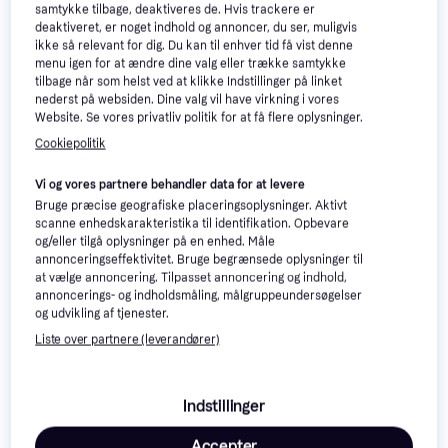
samtykke tilbage, deaktiveres de. Hvis trackere er
deaktiveret, er noget indhold og annoncer, du ser, muligvis
ikke så relevant for dig. Du kan til enhver tid få vist denne
menu igen for at ændre dine valg eller trække samtykke
tilbage når som helst ved at klikke Indstillinger på linket
nederst på websiden. Dine valg vil have virkning i vores
Website. Se vores privatliv politik for at få flere oplysninger.
Apple iPad Air M3
4.6
Apple 11-inch iPad Air
4.3
Cookiepolitik
(2025), 11-inch, Wi-Fi,
Wi-Fi 128GB - Purple
11", Apple iPadOS 18
128GB, Purple
11"
(M4)
Vi og vores partnere behandler data for at levere
4.898 kr.
5.999 kr.
Bruge præcise geografiske placeringsoplysninger. Aktivt
5 butikker
9+ butikker
scanne enhedskarakteristika til identifikation. Opbevare
og/eller tilgå oplysninger på en enhed. Måle
annonceringseffektivitet. Bruge begrænsede oplysninger til
at vælge annoncering. Tilpasset annoncering og indhold,
annoncerings- og indholdsmåling, målgruppeundersøgelser
og udvikling af tjenester.
Liste over partnere (leverandører)
Indstillinger
Accepter