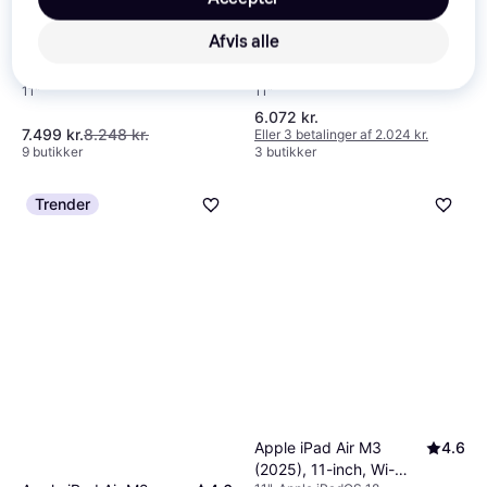
Afvis alle
Apple iPad Air M4 Wi-Fi 11
Apple 11-inch iPad Air
4.3
128GB Tablet
Wi-Fi + Cellular 128GB -
11"
11"
Space Gray (M4)
6.072 kr.
7.499 kr.
8.248 kr.
Eller 3 betalinger af 2.024 kr.
9 butikker
3 butikker
Trender
Apple iPad Air M3
4.6
(2025), 11-inch, Wi-