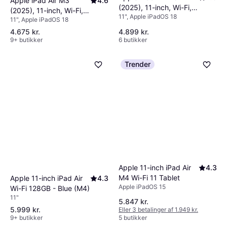
Apple iPad Air M3
4.6
(2025), 11-inch, Wi-Fi,
(2025), 11-inch, Wi-Fi,
11", Apple iPadOS 18
128GB, Starlight
11", Apple iPadOS 18
128GB, Blue
4.675 kr.
4.899 kr.
9+ butikker
6 butikker
Trender
Apple 11-inch iPad Air
4.3
M4 Wi-Fi 11 Tablet
Apple 11-inch iPad Air
4.3
Apple iPadOS 15
Wi-Fi 128GB - Blue (M4)
11"
5.847 kr.
5.999 kr.
Eller 3 betalinger af 1.949 kr.
9+ butikker
5 butikker