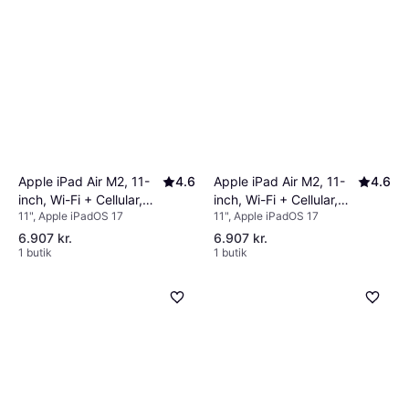
Apple iPad Air M2, 11-
4.6
Apple iPad Air M2, 11-
4.6
inch, Wi-Fi + Cellular,
inch, Wi-Fi + Cellular,
11", Apple iPadOS 17
11", Apple iPadOS 17
128GB Purple
128GB Starlight
6.907 kr.
6.907 kr.
1 butik
1 butik