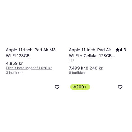
Apple 11-inch iPad Air
4.3
Apple 11-Inch iPad Air M3
Wi-Fi + Cellular 128GB -
Wi-Fi 128GB
11"
Blue (M4)
4.859 kr.
7.499 kr.
8.248 kr.
Eller 3 betalinger af 1.620 kr.
3 butikker
8 butikker
200+