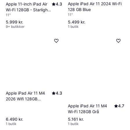
Apple iPad Air 11 2024 Wi-Fi
Apple 11-inch iPad Air
4.3
128 GB Blue
Wi-Fi 128GB - Starlight
11"
11"
(M4)
5.999 kr.
5.499 kr.
9+ butikker
1 butik
Apple iPad Air 11 M4
4.3
2026 Wifi 128GB
Stjerneskær
Apple iPad Air 11 M4
4.7
Wi-Fi 128GB Grå
6.490 kr.
5.161 kr.
1 butik
1 butik