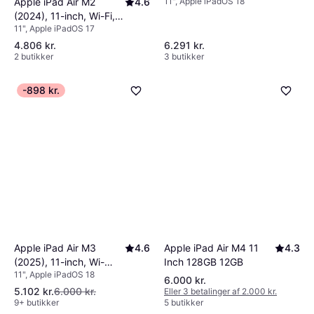
11", Apple iPadOS 18
Apple iPad Air M2
4.6
Fi+Cellular, 128GB, Blue
(2024), 11-inch, Wi-Fi,
11", Apple iPadOS 17
128GB Space Grey
4.806 kr.
6.291 kr.
2 butikker
3 butikker
-898 kr.
Apple iPad Air M4 11
4.3
Apple iPad Air M3
4.6
Inch 128GB 12GB
(2025), 11-inch, Wi-
11", Apple iPadOS 18
Fi+Cellular, 128GB,
6.000 kr.
Space Grey
5.102 kr.
6.000 kr.
Eller 3 betalinger af 2.000 kr.
9+ butikker
5 butikker