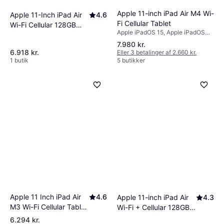
Apple 11-inch iPad Air M4 Wi-
Apple 11-Inch iPad Air
4.6
Fi Cellular Tablet
Wi-Fi Cellular 128GB
Apple iPadOS 15, Apple iPadOS
Starlight
18, Apple iPadOS
7.980 kr.
6.918 kr.
Eller 3 betalinger af 2.660 kr.
1 butik
5 butikker
Apple 11 Inch iPad Air
4.6
Apple 11-inch iPad Air
4.3
M3 Wi-Fi Cellular Tablet
Wi-Fi + Cellular 128GB -
128 GB
Starlight (M4)
6.294 kr.