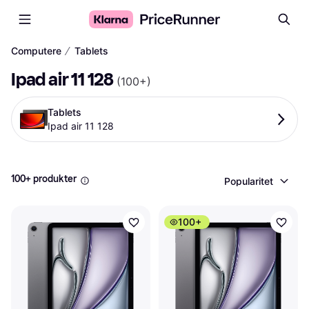
∕
Computere
Tablets
Ipad air 11 128
(
100+
)
Tablets
Ipad air 11 128
100+ produkter
Popularitet
100+