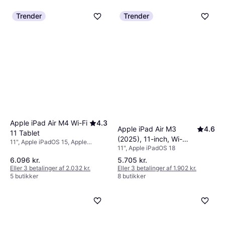
Trender
Trender
Apple iPad Air M4 Wi-Fi
4.3
Apple iPad Air M3
4.6
11 Tablet
(2025), 11-inch, Wi-
11", Apple iPadOS 15, Apple
11", Apple iPadOS 18
Fi+Cellular, 128GB,
iPadOS, Apple iPadOS 18
Purple
6.096 kr.
5.705 kr.
Eller 3 betalinger af 2.032 kr.
Eller 3 betalinger af 1.902 kr.
5 butikker
8 butikker