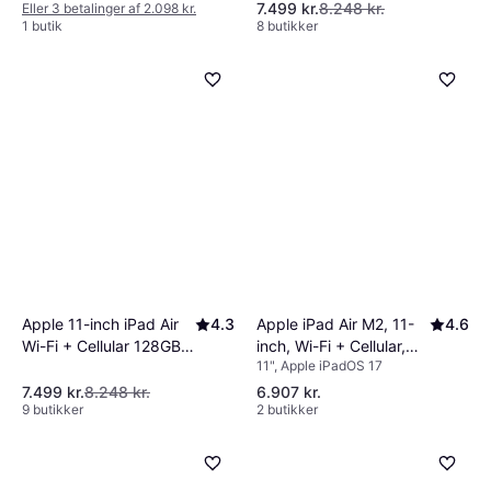
7.499 kr.
8.248 kr.
Eller 3 betalinger af 2.098 kr.
1 butik
8 butikker
Apple 11-inch iPad Air
4.3
Apple iPad Air M2, 11-
4.6
Wi-Fi + Cellular 128GB -
inch, Wi-Fi + Cellular,
11", Apple iPadOS 17
Purple (M4)
128GB Blue
7.499 kr.
8.248 kr.
6.907 kr.
9 butikker
2 butikker