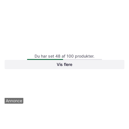
Brugt iPad Air 11” M2 (2024)
Brugt iPad Air 11” M2 (2024)
Du har set 48 af 100 produkter.
Wifi.
Wifi.
Vis flere
3.649 kr.
3.649 kr.
Gå til Green
Green
Annonce