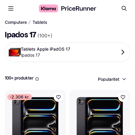
∕
Computere
Tablets
Ipados 17
(
100+
)
Tablets Apple iPadOS 17
Ipados 17
100+ produkter
Popularitet
-2.306 kr.