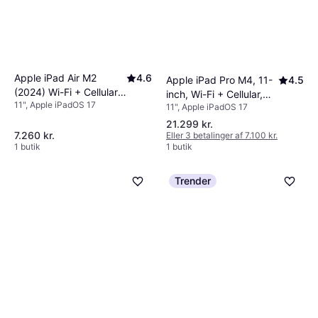
Apple iPad Air M2
4.6
Apple iPad Pro M4, 11-
4.5
(2024) Wi-Fi + Cellular
inch, Wi-Fi + Cellular,
11", Apple iPadOS 17
256GB 11" Starlight
11", Apple iPadOS 17
2TB, Standard Glass
21.299 kr.
7.260 kr.
Eller 3 betalinger af 7.100 kr.
1 butik
1 butik
Trender