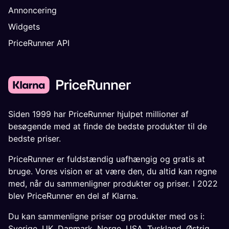
Annoncering
Widgets
PriceRunner API
Siden 1999 har PriceRunner hjulpet millioner af
besøgende med at finde de bedste produkter til de
bedste priser.
PriceRunner er fuldstændig uafhængig og gratis at
bruge. Vores vision er at være den, du altid kan regne
med, når du sammenligner produkter og priser. I 2022
blev PriceRunner en del af Klarna.
Du kan sammenligne priser og produkter med os i:
Sverige
,
UK
,
Danmark
,
Norge
,
USA
,
Tyskland
,
Østrig
,