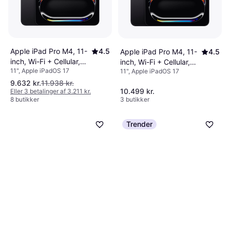
Apple iPad Pro M4, 11-
4.5
Apple iPad Pro M4, 11-
4.5
inch, Wi-Fi + Cellular,
inch, Wi-Fi + Cellular,
11", Apple iPadOS 17
11", Apple iPadOS 17
512GB, Standard Glass
256GB, Standard Glass
Space Black
Space Black
9.632 kr.
11.938 kr.
10.499 kr.
Eller 3 betalinger af 3.211 kr.
8 butikker
3 butikker
Trender