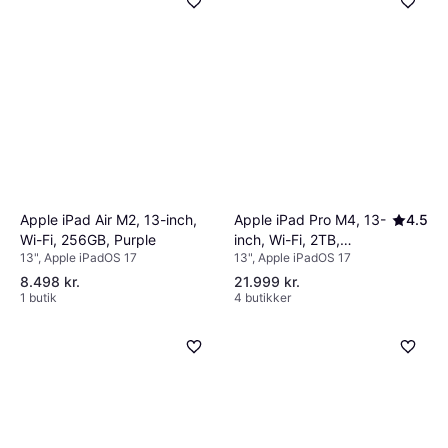
Apple iPad Air M2, 13-inch,
Apple iPad Pro M4, 13-
4.5
Wi-Fi, 256GB, Purple
inch, Wi-Fi, 2TB,
13", Apple iPadOS 17
13", Apple iPadOS 17
Standard Glass Black
8.498 kr.
21.999 kr.
1 butik
4 butikker