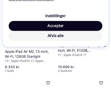
Indstillinger
Accepter
Afvis alle
Apple iPad Pro M4, 11-
4.5
inch, Wi-Fi, 512GB,
Apple iPad Air M2, 13-inch,
11", Apple iPadOS 17
Standard Glass Silver
Wi-Fi, 128GB Starlight
13", Apple iPadOS 17, Apple
iPadOS 18
6.333 kr.
10.699 kr.
1 butik
3 butikker