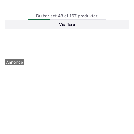
Brugt iPad Pro 11” M4 (2024)
Brugt iPad Pro 11” M4 (2024)
Du har set 48 af 167 produkter.
Cellular
Cellular
Vis flere
8.449 kr.
5.849 kr.
Gå til Green
Gå til Green
Annonce