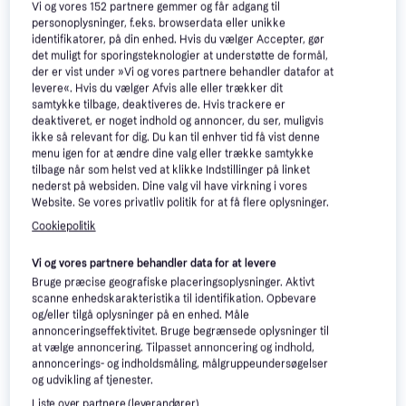
Vi og vores
152
partnere gemmer og får adgang til
200+
personoplysninger, f.eks. browserdata eller unikke
identifikatorer, på din enhed. Hvis du vælger Accepter, gør
det muligt for sporingsteknologier at understøtte de formål,
der er vist under »Vi og vores partnere behandler datafor at
levere«. Hvis du vælger Afvis alle eller trækker dit
samtykke tilbage, deaktiveres de. Hvis trackere er
deaktiveret, er noget indhold og annoncer, du ser, muligvis
ikke så relevant for dig. Du kan til enhver tid få vist denne
menu igen for at ændre dine valg eller trække samtykke
tilbage når som helst ved at klikke Indstillinger på linket
nederst på websiden. Dine valg vil have virkning i vores
Website. Se vores privatliv politik for at få flere oplysninger.
Apple iPad Pro M4, 13-
4.5
Cookiepolitik
inch, Wi-Fi, 2TB,
13", Apple iPadOS 17
Standard Glass Silver
Apple iPad Air M2
4.6
Vi og vores partnere behandler data for at levere
(2024), 11-inch, Wi-Fi,
Bruge præcise geografiske placeringsoplysninger. Aktivt
11", Apple iPadOS 17
128GB Purple
scanne enhedskarakteristika til identifikation. Opbevare
5.498 kr.
20.999 kr.
og/eller tilgå oplysninger på en enhed. Måle
1 butik
2 butikker
annonceringseffektivitet. Bruge begrænsede oplysninger til
at vælge annoncering. Tilpasset annoncering og indhold,
annoncerings- og indholdsmåling, målgruppeundersøgelser
Trender
og udvikling af tjenester.
Liste over partnere (leverandører)