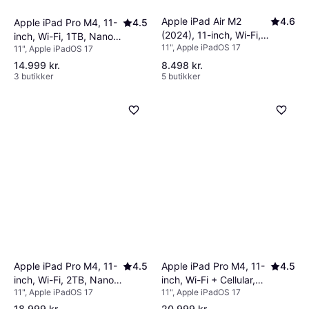
Apple iPad Air M2
4.6
Apple iPad Pro M4, 11-
4.5
(2024), 11-inch, Wi-Fi,
inch, Wi-Fi, 1TB, Nano-
11", Apple iPadOS 17
512GB
11", Apple iPadOS 17
Texture Glass Silver
14.999 kr.
8.498 kr.
3 butikker
5 butikker
Apple iPad Pro M4, 11-
4.5
Apple iPad Pro M4, 11-
4.5
inch, Wi-Fi + Cellular,
inch, Wi-Fi, 2TB, Nano-
11", Apple iPadOS 17
11", Apple iPadOS 17
2TB, Nano-Texture
texture Glass
Glass
18.999 kr.
20.999 kr.