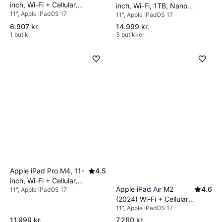
inch, Wi-Fi + Cellular,
inch, Wi-Fi, 1TB, Nano-
11", Apple iPadOS 17
128GB Purple
11", Apple iPadOS 17
Texture Glass Space
Black
6.907 kr.
14.999 kr.
1 butik
3 butikker
Apple iPad Pro M4, 11-
4.5
inch, Wi-Fi + Cellular,
Apple iPad Air M2
4.6
11", Apple iPadOS 17
512GB, Standard Glass
(2024) Wi-Fi + Cellular
Silver
11", Apple iPadOS 17
256GB 11" Space Grey
11.999 kr.
7.260 kr.