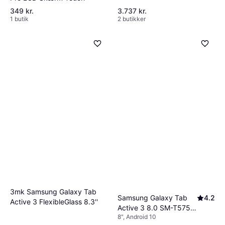
349 kr.
3.737 kr.
1 butik
2 butikker
3mk Samsung Galaxy Tab
Samsung Galaxy Tab
4.2
Active 3 FlexibleGlass 8.3''
Active 3 8.0 SM-T575
8", Android 10
4G 64GB