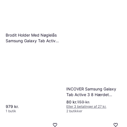
Brodit Holder Med Nøglelås
Samsung Galaxy Tab Active
3
INCOVER Samsung Galaxy
Tab Active 3 8 Hærdet
Skærmbeskyttelsesglas
80 kr.
159 kr.
979 kr.
Eller 3 betalinger af 27 kr.
1 butik
2 butikker