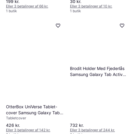
199 kr.
30 kr.
3 8
Eller 3 betalinger af 66 kr.
Eller 3 betalinger af 10 kr.
1 butik
1 butik
Brodit Holder Med Fjederlås
Samsung Galaxy Tab Active
3
OtterBox UniVerse Tablet-
cover Samsung Galaxy Tab
Tabletcover
Active 5
426 kr.
732 kr.
Eller 3 betalinger af 142 kr.
Eller 3 betalinger af 244 kr.