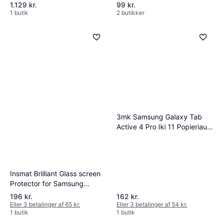
Tab Active 5
1.129 kr.
99 kr.
1 butik
2 butikker
3mk Samsung Galaxy Tab
Active 4 Pro Iki 11 Popieriaus
Jausmas
Insmat Brilliant Glass screen
Protector for Samsung
Galaxy Tab Active Pro
196 kr.
162 kr.
Eller 3 betalinger af 65 kr.
Eller 3 betalinger af 54 kr.
1 butik
1 butik