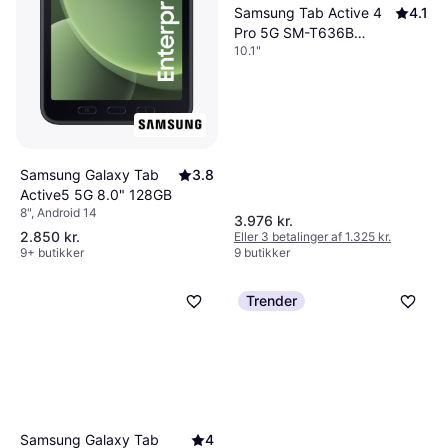
Samsung Tab Active 4
4.1
Pro 5G SM-T636B
10.1"
128GB
Samsung Galaxy Tab
3.8
Active5 5G 8.0" 128GB
8", Android 14
3.976 kr.
2.850 kr.
Eller 3 betalinger af 1.325 kr.
9+ butikker
9 butikker
Trender
Samsung Galaxy Tab
4