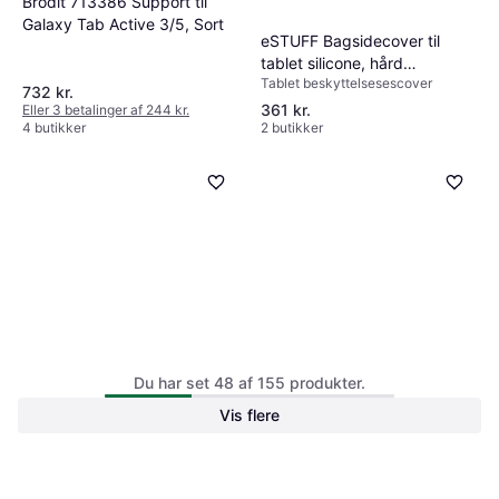
Brodit 713386 Support til
Galaxy Tab Active 3/5, Sort
eSTUFF Bagsidecover til
tablet silicone, hård
Tablet beskyttelsesescover
polykarbonat sort 8 for
732 kr.
Samsung Galaxy Tab Active
361 kr.
Eller 3 betalinger af 244 kr.
4 butikker
2 butikker
3
3mk FlexibleGlass Sam Tab
Du har set 48 af 155 produkter.
Active 4 Pro up to 11 Hybrid
Brodit Active holder with cig-
Vis flere
Glass
plug for Samsung Galaxy Tab
S2 8.0 SM-T713 /SM-T719
559 kr.
119 kr.
1 butik
2 butikker