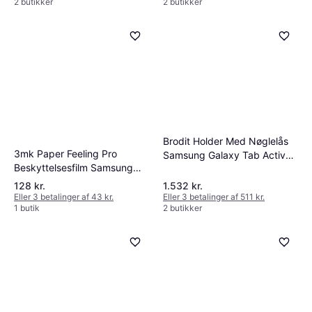
2 butikker
2 butikker
Brodit Holder Med Nøglelås
3mk Paper Feeling Pro
Samsung Galaxy Tab Active
Beskyttelsesfilm Samsung
4 Pro
Galaxy Tab Active 3
128 kr.
1.532 kr.
Eller 3 betalinger af 43 kr.
Eller 3 betalinger af 511 kr.
1 butik
2 butikker