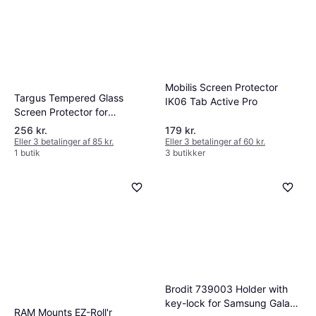
Mobilis Screen Protector
Targus Tempered Glass
IK06 Tab Active Pro
Screen Protector for
Samsung Galaxy Tab Active
256 kr.
179 kr.
2
Eller 3 betalinger af 85 kr.
Eller 3 betalinger af 60 kr.
1 butik
3 butikker
Brodit 739003 Holder with
key-lock for Samsung Galaxy
RAM Mounts EZ-Roll'r