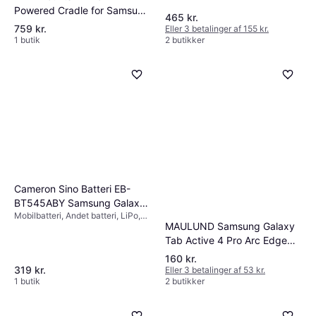
Tab Active 2
Powered Cradle for Samsung
465 kr.
Galaxy Tab Active 8.0
759 kr.
Eller 3 betalinger af 155 kr.
1 butik
2 butikker
Cameron Sino Batteri EB-
BT545ABY Samsung Galaxy
Mobilbatteri, Andet batteri, LiPo,
Tab Active Pro 10.1
MAULUND Samsung Galaxy
Litium
8800mAh
Tab Active 4 Pro Arc Edge
Skærmbeskyttelse Hærdet
160 kr.
Glas Gennemsigtig
319 kr.
Eller 3 betalinger af 53 kr.
1 butik
2 butikker