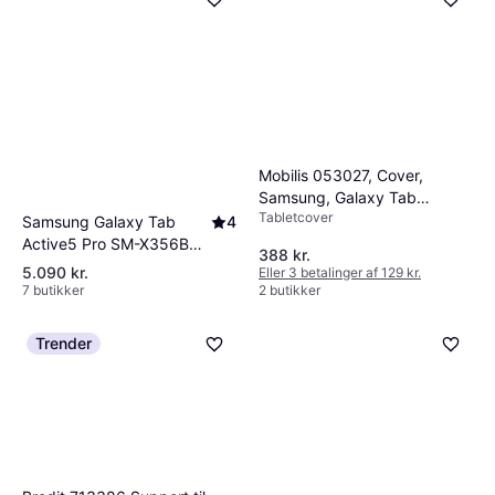
Mobilis 053027, Cover,
Samsung, Galaxy Tab
Tabletcover
Active4 10.1
Samsung Galaxy Tab
4
Active5 Pro SM-X356B
388 kr.
5G LTE 128 GB
5.090 kr.
Eller 3 betalinger af 129 kr.
7 butikker
2 butikker
Trender