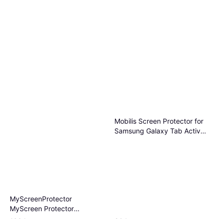
Mobilis Screen Protector for
Samsung Galaxy Tab Active
3
MyScreenProtector
MyScreen Protector
Samsung Galaxy Tab Active