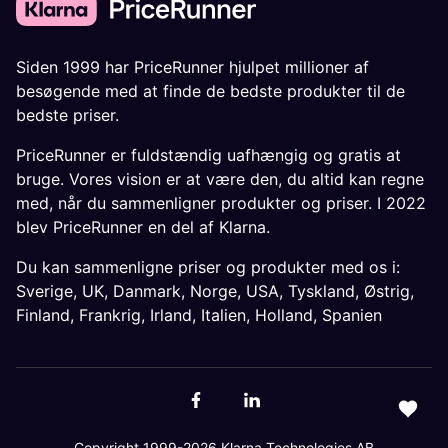
Siden 1999 har PriceRunner hjulpet millioner af
besøgende med at finde de bedste produkter til de
bedste priser.
PriceRunner er fuldstændig uafhængig og gratis at
bruge. Vores vision er at være den, du altid kan regne
med, når du sammenligner produkter og priser. I 2022
blev PriceRunner en del af Klarna.
Du kan sammenligne priser og produkter med os i:
Sverige
,
UK
,
Danmark
,
Norge
,
USA
,
Tyskland
,
Østrig
,
Finland
,
Frankrig
,
Irland
,
Italien
,
Holland
,
Spanien
Copyright 1999-2026 Klarna Technologies AB