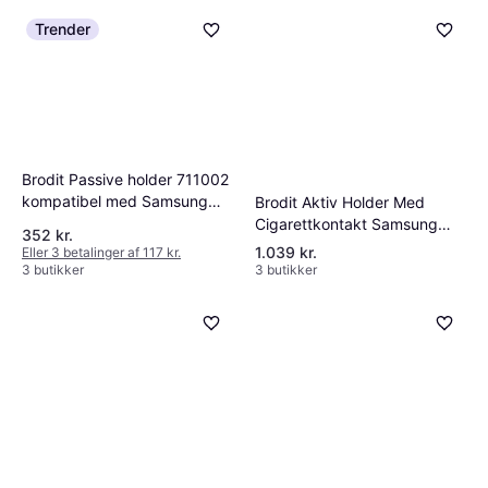
Trender
Brodit Passive holder 711002
kompatibel med Samsung
Brodit Aktiv Holder Med
Galaxy Tab Active 2
Cigarettkontakt Samsung
352 kr.
Galaxy Tab Active 5 Pro
1.039 kr.
Eller 3 betalinger af 117 kr.
3 butikker
3 butikker