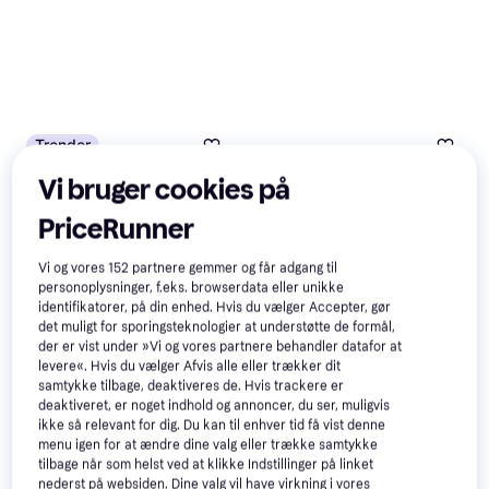
Trender
Vi bruger cookies på
PriceRunner
Vi og vores
152
partnere gemmer og får adgang til
personoplysninger, f.eks. browserdata eller unikke
Lenovo Idea Tab Pro ZAE4
identifikatorer, på din enhed. Hvis du vælger Accepter, gør
det muligt for sporingsteknologier at understøtte de formål,
12.7 Inch 256GB 8GB Gray
der er vist under »Vi og vores partnere behandler datafor at
levere«. Hvis du vælger Afvis alle eller trækker dit
Tech-Protect Keyboard Case
samtykke tilbage, deaktiveres de. Hvis trackere er
with Pen for Lenovo Idea Tab
deaktiveret, er noget indhold og annoncer, du ser, muligvis
Pro
3.416 kr.
257 kr.
ikke så relevant for dig. Du kan til enhver tid få vist denne
Eller 3 betalinger af 1.139 kr.
Eller 3 betalinger af 86 kr.
menu igen for at ændre dine valg eller trække samtykke
5 butikker
5 butikker
tilbage når som helst ved at klikke Indstillinger på linket
nederst på websiden. Dine valg vil have virkning i vores