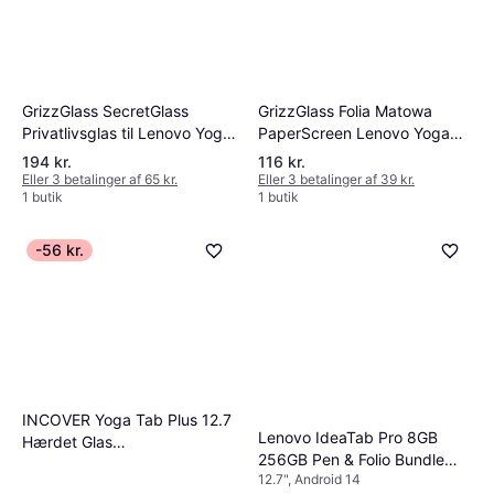
GrizzGlass SecretGlass
GrizzGlass Folia Matowa
Privatlivsglas til Lenovo Yoga
PaperScreen Lenovo Yoga
Tab Plus 12,7
Tab Plus 12,7
194 kr.
116 kr.
Eller 3 betalinger af 65 kr.
Eller 3 betalinger af 39 kr.
1 butik
1 butik
-56 kr.
INCOVER Yoga Tab Plus 12.7
Lenovo IdeaTab Pro 8GB
Hærdet Glas
256GB Pen & Folio Bundle
Skærmbeskyttelse
12.7", Android 14
EUBNDLIDEA13