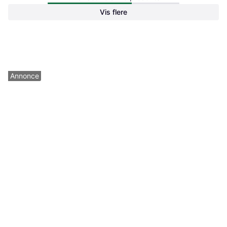
Idea Tab Pro 12.7
Vis flere
119 kr.
209 kr.
mobiltasken.dk
mobiltasken.dk
M
M
Annonce