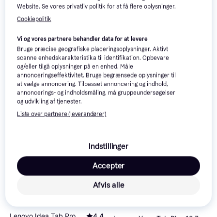
Website. Se vores privatliv politik for at få flere oplysninger.
Trender
Trender
Cookiepolitik
Vi og vores partnere behandler data for at levere
Bruge præcise geografiske placeringsoplysninger. Aktivt
scanne enhedskarakteristika til identifikation. Opbevare
og/eller tilgå oplysninger på en enhed. Måle
annonceringseffektivitet. Bruge begrænsede oplysninger til
Lenovo Idea Tab Pro
4.4
Lenovo Idea Tab Pro
4.4
at vælge annoncering. Tilpasset annoncering og indhold,
256GB Matte Edition
12.6" 8GB RAM 1TB
annoncerings- og indholdsmåling, målgruppeundersøgelser
12.7", Android 14
og udvikling af tjenester.
3.890 kr.
Liste over partnere (leverandører)
2.749 kr.
Eller 3 betalinger af 1.297 kr.
7 butikker
1 butik
Indstillinger
Accepter
Afvis alle
Lenovo Idea Tab Pro
4.4