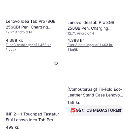
Lenovo Idea Tab Pro (8GB
Lenovo IdeaTab Pro 8GB
256GB) Pen, Charging
256GB Pen, Charging
12.7", Android 14
Adapter & Folio Bundle
12.7", Android 14
Adaptor & Folio Bundle
EUBNDLIDEA15
4.388 kr.
4.388 kr.
Eller 3 betalinger af 1.463 kr.
Eller 3 betalinger af 1.463 kr.
1 butik
1 butik
(ComputerSalg) Tri-Fold Eco-
Leather Stand Case Lenovo
Tab P12 (12.7) 2023 Purple
159 kr.
Gå til CS MEGASTORE
INF 2-i-1 Touchpad Tastatur
Etui Lenovo Idea Tab Pro
2025
499 kr.