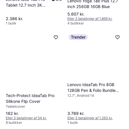
Lenovo Yoga Tab Plus 12.7
Tablet 12.7 Inch 3K
inch 256GB 16GB Blue
Display
5.607 kr.
2.386 kr.
Eller 3 betalinger af 1.869 kr.
1 butik
4 butikker
Trender
Lenovo IdeaTab Pro 8GB
128GB Pen & Folio Bundle
Tech-Protect IdeaTab Pro
12.7", Android 14
EUBNDLIDEA1
Silikone Flip Cover
Tabletcover
162 kr.
3.789 kr.
Eller 3 betalinger af 54 kr.
Eller 3 betalinger af 1.263 kr.
8 butikker
1 butik