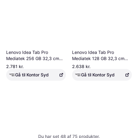
Lenovo Idea Tab Pro
Lenovo Idea Tab Pro
Mediatek 256 GB 32,3 cm
Mediatek 128 GB 32,3 cm
(12.7") 8 GB Wi-Fi 6E
(12.7") 8 GB Wi-Fi 6E
2.781 kr.
2.638 kr.
(802.11ax) Android 14 Grå
(802.11ax) Android 14 Grå
Gå til Kontor Syd
Gå til Kontor Syd
Glasbeskyttelse Lenovo Idea
Skærmbeskyttelse Lenovo
Tab Pro 12.7
Du har set 48 af 75 produkter.