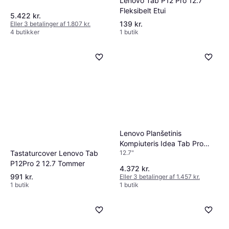
Lenovo Tab P12 Pro 12.7
Fleksibelt Etui
5.422 kr.
139 kr.
Eller 3 betalinger af 1.807 kr.
4 butikker
1 butik
Lenovo Planšetinis
Kompiuteris Idea Tab Pro
Tastaturcover Lenovo Tab
12.7"
12.7 8 GB 256 GB
P12Pro 2 12.7 Tommer
4.372 kr.
991 kr.
Eller 3 betalinger af 1.457 kr.
1 butik
1 butik