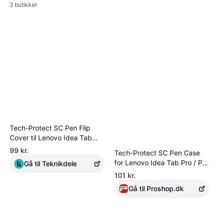
2 butikker
Tech-Protect SC Pen Flip
Cover til Lenovo Idea Tab
Pro/Pro Mt 12.7" - Grøn
99 kr.
Tech-Protect SC Pen Case
for Lenovo Idea Tab Pro / Pro
Gå til Teknikdele
MT 12.7 TB-373 - Green
101 kr.
Gå til Proshop.dk