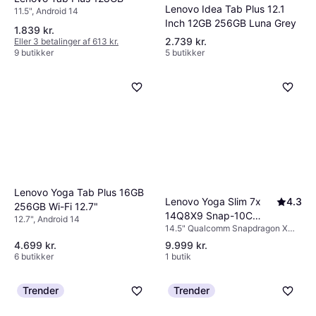
Lenovo Idea Tab Plus 12.1
11.5", Android 14
Inch 12GB 256GB Luna Grey
1.839 kr.
2.739 kr.
Eller 3 betalinger af 613 kr.
9 butikker
5 butikker
Lenovo Yoga Tab Plus 16GB
Lenovo Yoga Slim 7x
4.3
256GB Wi-Fi 12.7"
14Q8X9 Snap-10C
12.7", Android 14
14.5" Qualcomm Snapdragon X
16GB 512/OLED 14.5"
Plus, 16 GB RAM, 512 GB SSD
Copilot PC
4.699 kr.
9.999 kr.
6 butikker
1 butik
Trender
Trender