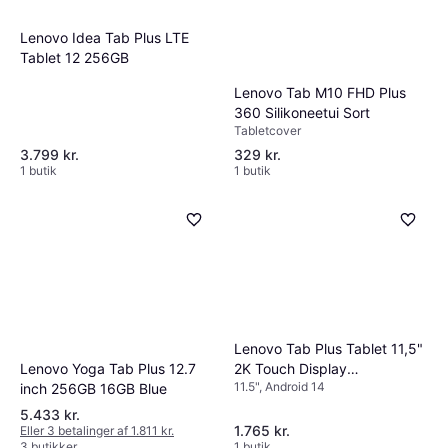
Lenovo Idea Tab Plus LTE
Tablet 12 256GB
Lenovo Tab M10 FHD Plus
360 Silikoneetui Sort
Tabletcover
3.799 kr.
329 kr.
1 butik
1 butik
Lenovo Tab Plus Tablet 11,5"
Lenovo Yoga Tab Plus 12.7
2K Touch Display
11.5", Android 14
inch 256GB 16GB Blue
Soundsystem
5.433 kr.
1.765 kr.
Eller 3 betalinger af 1.811 kr.
3 butikker
1 butik