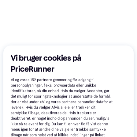
Vi bruger cookies på
PriceRunner
Vi og vores
152
partnere gemmer og får adgang til
personoplysninger, f.eks. browserdata eller unikke
Trender
identifikatorer, på din enhed. Hvis du vælger Accepter, gør
det muligt for sporingsteknologier at understøtte de formål,
der er vist under »Vi og vores partnere behandler datafor at
levere«. Hvis du vælger Afvis alle eller trækker dit
samtykke tilbage, deaktiveres de. Hvis trackere er
deaktiveret, er noget indhold og annoncer, du ser, muligvis
ikke så relevant for dig. Du kan til enhver tid få vist denne
menu igen for at ændre dine valg eller trække samtykke
Lenovo Tab Plus ZADX 11.5"
tilbage når som helst ved at klikke Indstillinger på linket