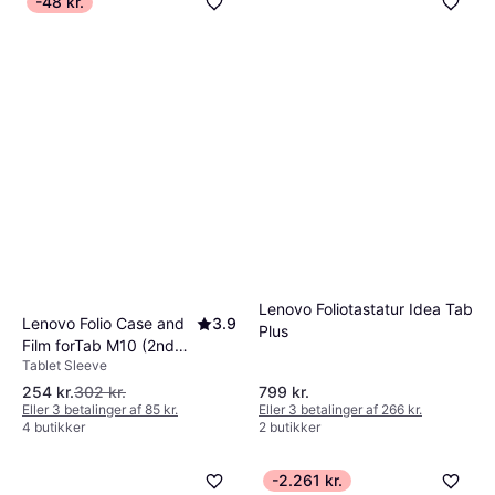
-48 kr.
Lenovo Foliotastatur Idea Tab
Lenovo Folio Case and
3.9
Plus
Film forTab M10 (2nd
Tablet Sleeve
Generation)
254 kr.
302 kr.
799 kr.
Eller 3 betalinger af 85 kr.
Eller 3 betalinger af 266 kr.
4 butikker
2 butikker
-2.261 kr.