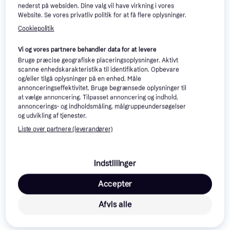
Lenovo Ideapad 5 2-in-1 14
nederst på websiden. Dine valg vil have virkning i vores
8GB 128GB
Touchscreen X Plus
Website. Se vores privatliv politik for at få flere oplysninger.
1.888 kr.
7.766 kr.
Cookiepolitik
Eller 3 betalinger af 629 kr.
Eller 3 betalinger af 2.589 kr.
7 butikker
4 butikker
Vi og vores partnere behandler data for at levere
Bruge præcise geografiske placeringsoplysninger. Aktivt
Trender
scanne enhedskarakteristika til identifikation. Opbevare
og/eller tilgå oplysninger på en enhed. Måle
annonceringseffektivitet. Bruge begrænsede oplysninger til
at vælge annoncering. Tilpasset annoncering og indhold,
annoncerings- og indholdsmåling, målgruppeundersøgelser
og udvikling af tjenester.
Liste over partnere (leverandører)
Lenovo Idea Tab Plus 12.1
Lenovo Idea Tab Plus
IPS Tablet
MediaTek Dimensity 6400
Indstillinger
12.1 Inch Luna Grey
2.359 kr.
3.319 kr.
Eller 3 betalinger af 786 kr.
Accepter
7 butikker
3 butikker
Afvis alle
Trender