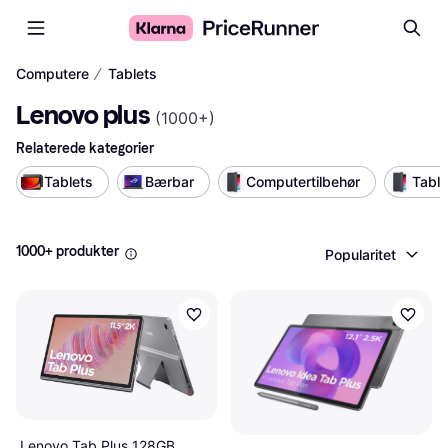
∕
Computere
Tablets
Lenovo plus
(
1000+
)
Relaterede kategorier
Tablets
Bærbar
Computertilbehør
Tabl
1000+ produkter
Popularitet
Lenovo Tab Plus 128GB