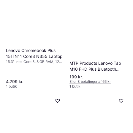
Lenovo Chromebook Plus
15ITN11 Core3 N355 Laptop
15.3" Intel Core 3, 8 GB RAM, 128
MTP Products Lenovo Tab
GB SSD
M10 FHD Plus Bluetooth
Tastatur Cover
199 kr.
4.799 kr.
Eller 3 betalinger af 66 kr.
1 butik
1 butik