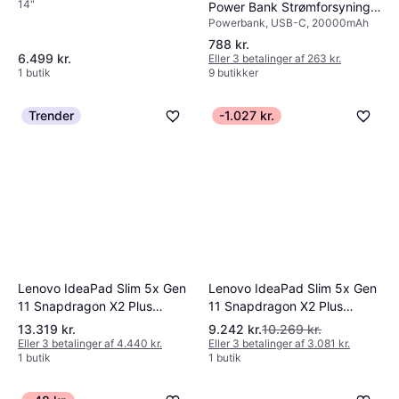
14"
256 OLED Laptop
Power Bank Strømforsyning
Powerbank, USB-C, 20000mAh
80 Plus Fjernlager, 5-6 dages
levering
788 kr.
6.499 kr.
Eller 3 betalinger af 263 kr.
1 butik
9 butikker
Trender
-1.027 kr.
Lenovo IdeaPad Slim 5x Gen
Lenovo IdeaPad Slim 5x Gen
11 Snapdragon X2 Plus
11 Snapdragon X2 Plus
Laptop
Laptop
13.319 kr.
9.242 kr.
10.269 kr.
Eller 3 betalinger af 4.440 kr.
Eller 3 betalinger af 3.081 kr.
1 butik
1 butik