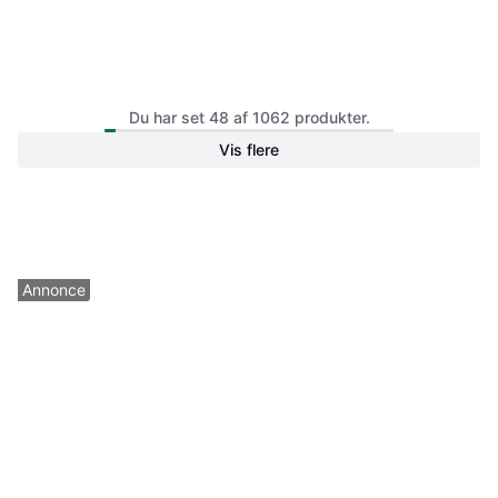
Lenovo AOP SFP Plus
Lenovo ThinkPad T14s Gen 6
Du har set 48 af 1062 produkter.
Copilot PC
Vis flere
14" Qualcomm Snapdragon X Plus,
3.4 GHz, 16 GB RAM, 512 GB SSD
12.416 kr.
4.307 kr.
Eller 3 betalinger af 4.139 kr.
Eller 3 betalinger af 1.436 kr.
5 butikker
1 butik
Annonce