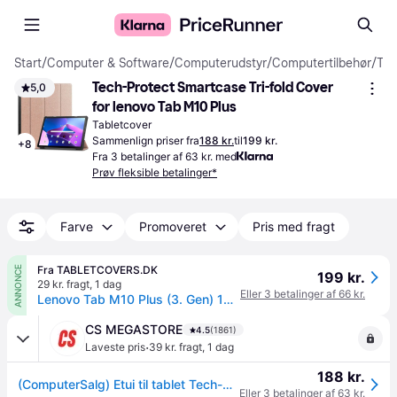
Start
/
Computer & Software
/
Computerudstyr
/
Computertilbehør
/
Tabletcovers
Tech-Protect Smartcase Tri-fold Cover 
5,0
for lenovo Tab M10 Plus
Tabletcover
Sammenlign priser fra
188 kr.
til
199 kr.
+
8
Fra 3 betalinger af 63 kr. med
Prøv fleksible betalinger*
Farve
Promoveret
Pris med fragt
Fra TABLETCOVERS.DK
ANNONCE
199 kr.
29 kr. fragt
,
1 dag
Eller 3 betalinger af 66 kr.
Lenovo Tab M10 Plus (3. Gen) 10.6" (TB-125F/128F) Tech-Protect Smartcase Cover - Hvide Blomster
CS MEGASTORE
4.5
(1861)
·
Laveste pris
39 kr. fragt
,
1 dag
188 kr.
(ComputerSalg) Etui til tablet Tech-Protect TECH-PROTECT SMARTCASE til LENOVO TAB M10 PLUS 10.6 3RD GEN rose gold
Eller 3 betalinger af 63 kr.