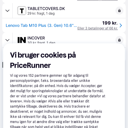
TABLETCOVERS.DK
29 kr. fragt
,
1 dag
199 kr.
Lenovo Tab M10 Plus (3. Gen) 10.6" (TB-125F/128F) Tech-Protect Smartcase Cover - Hvide Blomster
Eller 3 betalinger af 66 kr.
INCOVER
30 kr. fragt
,
1 dag
199 kr.
Vi bruger cookies på
Lenovo Tab M10 Plus (3. Gen) 10.6" (TB-125F/128F) Tech-Protect Smartcase Tri-fold Cover - Hvide Blomster
Eller 3 betalinger af 66 kr.
PriceRunner
Annonce
Vi og vores
152
partnere gemmer og får adgang til
personoplysninger, f.eks. browserdata eller unikke
identifikatorer, på din enhed. Hvis du vælger Accepter, gør
det muligt for sporingsteknologier at understøtte de formål,
der er vist under »Vi og vores partnere behandler datafor at
levere«. Hvis du vælger Afvis alle eller trækker dit
samtykke tilbage, deaktiveres de. Hvis trackere er
deaktiveret, er noget indhold og annoncer, du ser, muligvis
ikke så relevant for dig. Du kan til enhver tid få vist denne
menu igen for at ændre dine valg eller trække samtykke
tilbage når som helst ved at klikke Indstillinger på linket