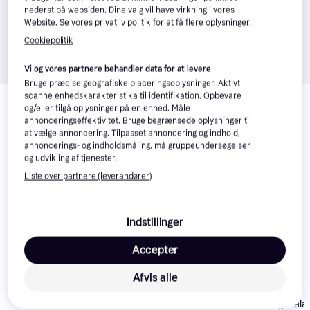
nederst på websiden. Dine valg vil have virkning i vores
Website. Se vores privatliv politik for at få flere oplysninger.
Cookiepolitik
Vi og vores partnere behandler data for at levere
Bruge præcise geografiske placeringsoplysninger. Aktivt
Relaterede produkter
scanne enhedskarakteristika til identifikation. Opbevare
og/eller tilgå oplysninger på en enhed. Måle
Se vores forslag til andre produkter, der matcher dine 
annonceringseffektivitet. Bruge begrænsede oplysninger til
interesser.
Vis alle
at vælge annoncering. Tilpasset annoncering og indhold,
annoncerings- og indholdsmåling, målgruppeundersøgelser
og udvikling af tjenester.
Liste over partnere (leverandører)
Indstillinger
Accepter
Lenovo Flip
4.6
Cover for Tab
Afvis alle
M10 Plus
Tech-Protect
SmartCase LENOVO
Samsung Gala
TAB M10 PLUS 10.3