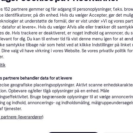
es
152
partnere gemmer og får adgang til personoplysninger, f.eks. bro
ke identifikatorer, på din enhed. Hvis du vælger Accepter, gør det mulig
eknologier at understøtte de formål, der er vist under »Vi og vores par
 datafor at levere«. Hvis du vælger Afvis alle eller trækker dit samtykk
es de. Hvis trackere er deaktiveret, er noget indhold og annoncer, du se
elevant for dig. Du kan til enhver tid få vist denne menu igen for at ænd
kke samtykke tilbage når som helst ved at klikke Indstillinger på linket
Dine valg vil have virkning i vores Website. Se vores privatliv politik for
r.
tik
4.9
 Air M3 (2025), 13-
es partnere behandler data for at levere
Apple iPad Air M3 (2025), 1
i+Cellular, 128GB
cise geografiske placeringsoplysninger. Aktivt scanne enhedskarakteri
inch, Wi-Fi+Cellular, 128GB,
ation. Opbevare og/eller tilgå oplysninger på en enhed. Måle
adOS 18
11", Apple iPadOS 18
ngseffektivitet. Bruge begrænsede oplysninger til at vælge annoncering
6.291 kr.
ng og indhold, annoncerings- og indholdsmåling, målgruppeundersøgel
4 butikker
af tjenester.
 partnere (leverandører)