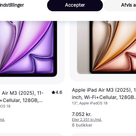
Indstillinger
Accepter
Afvis a
Apple iPad Air M3 (2025), 
4.6
 Air M3 (2025), 11-
inch, Wi-Fi+Cellular, 128GB
i+Cellular, 128GB,
13", Apple iPadOS 18
Starlight
dOS 18
7.052 kr.
/md.
Eller 2.351 kr./md.
6 butikker