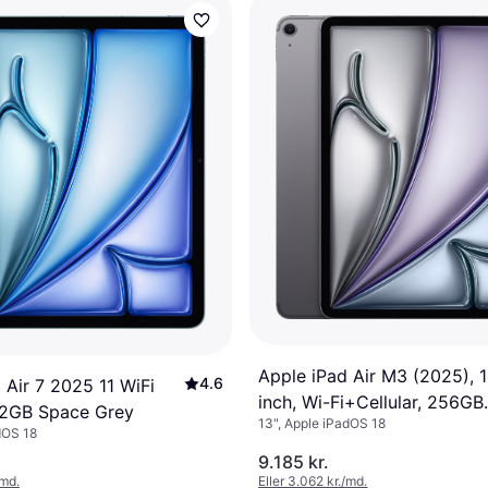
Apple iPad Air M3 (2025), 
4.6
 Air 7 2025 11 WiFi
inch, Wi-Fi+Cellular, 256GB
512GB Space Grey
13", Apple iPadOS 18
Space Grey
dOS 18
9.185 kr.
/md.
Eller 3.062 kr./md.