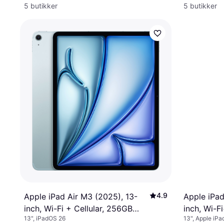
5 butikker
5 butikker
4.9
Apple iPad Air M3 (2025), 13-
Apple iPad
inch, Wi-Fi + Cellular, 256GB
inch, Wi-F
13", iPadOS 26
13", Apple iP
Blue
Purple