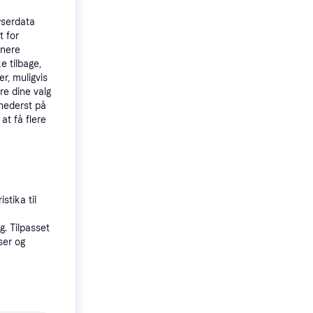
wserdata
t for
tnere
e tilbage,
r, muligvis
re dine valg
 nederst på
 at få flere
4.6
1-
stika til
 Blue
. Tilpasset
ser og