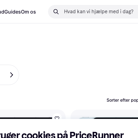
ud
Guides
Om os
Sorter efter pop
ruger cookies på PriceRunner