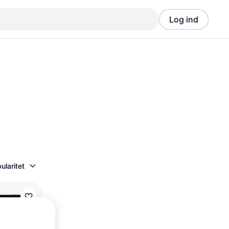
Log ind
Annonce
Annonce
ularitet