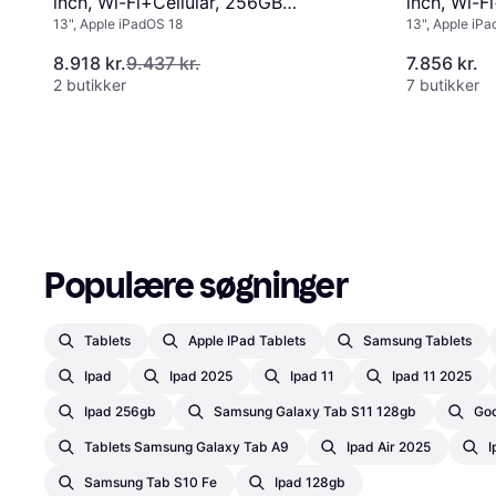
inch, Wi-Fi+Cellular, 256GB
inch, Wi-F
13", Apple iPadOS 18
13", Apple iP
Starlight
Space Gre
8.918 kr.
9.437 kr.
7.856 kr.
2 butikker
7 butikker
Annonce
Populære søgninger
Tablets
Apple IPad Tablets
Samsung Tablets
Ipad
Ipad 2025
Ipad 11
Ipad 11 2025
Ipad 256gb
Samsung Galaxy Tab S11 128gb
Goo
Tablets Samsung Galaxy Tab A9
Ipad Air 2025
I
Samsung Tab S10 Fe
Ipad 128gb