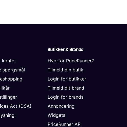
Butikker & Brands
r konto
Hvorfor PriceRunner?
de spørgsmål
Tilmeld din butik
neshopping
Login for butikker
vilkår
Tilmeld dit brand
tillinger
Login for brands
vices Act (DSA)
Annoncering
ysning
Widgets
PriceRunner API