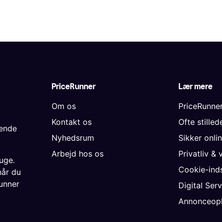
PriceRunner
Lær mere
Om os
PriceRunne
Kontakt os
Ofte stille
gende
Nyhedsrum
Sikker onli
Arbejd hos os
Privatliv & 
uge.
Cookie-inds
når du
unner
Digital Ser
Annonceopl