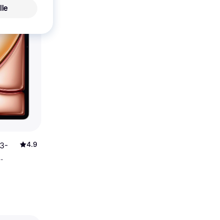
lle
4.9
13-