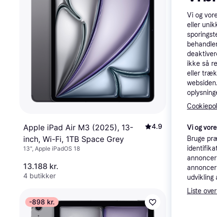
Vi og vor
eller unik
sporingst
behandler
deaktiver
ikke så r
eller træ
websiden. 
oplysninge
Cookiepoli
4.9
Apple iPad
Apple iPad Air M3 (2025), 13-
Vi og vor
inch, Wi-F
inch, Wi-Fi, 1TB Space Grey
Bruge præ
identifik
13", Apple iP
13", Apple iPadOS 18
Purple
annonceri
13.188 kr.
8.298 kr.
annonceri
4 butikker
5 butikker
udvikling 
Liste over
-898 kr.
Trender