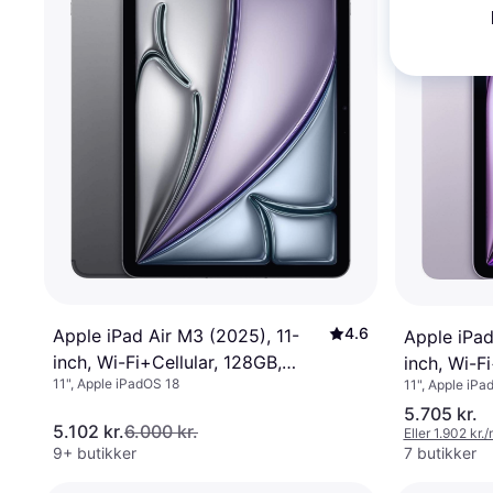
4.6
Apple iPad Air M3 (2025), 11-
Apple iPad
inch, Wi-Fi+Cellular, 128GB,
inch, Wi-F
11", Apple iPadOS 18
11", Apple iPa
Space Grey
Purple
5.705 kr.
5.102 kr.
6.000 kr.
Eller 1.902 kr.
9+ butikker
7 butikker