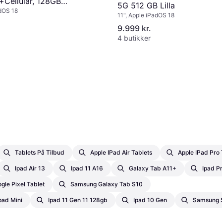
i+Cellular, 128GB
5G 512 GB Lilla
adOS 18
y
11", Apple iPadOS 18
9.999 kr.
4 butikker
Tablets På Tilbud
Apple IPad Air Tablets
Apple IPad Pro 
Ipad Air 13
Ipad 11 A16
Galaxy Tab A11+
Ipad P
gle Pixel Tablet
Samsung Galaxy Tab S10
pad Mini
Ipad 11 Gen 11 128gb
Ipad 10 Gen
Samsung S