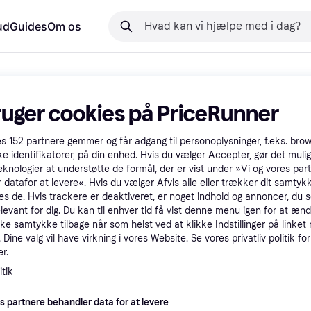
ud
Guides
Om os
ruger cookies på PriceRunner
es
152
partnere gemmer og får adgang til personoplysninger, f.eks. bro
ke identifikatorer, på din enhed. Hvis du vælger Accepter, gør det mulig
eknologier at understøtte de formål, der er vist under »Vi og vores par
 datafor at levere«. Hvis du vælger Afvis alle eller trækker dit samtykk
es de. Hvis trackere er deaktiveret, er noget indhold og annoncer, du se
elevant for dig. Du kan til enhver tid få vist denne menu igen for at ænd
kke samtykke tilbage når som helst ved at klikke Indstillinger på linket
Dine valg vil have virkning i vores Website. Se vores privatliv politik for
r.
tik
es partnere behandler data for at levere