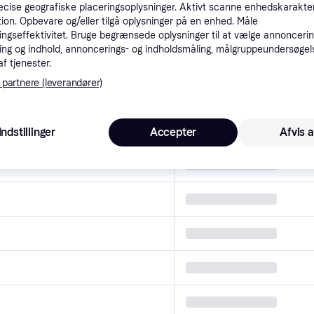
ux EEG62310L
cise geografiske placeringsoplysninger. Aktivt scanne enhedskarakteri
ation. Opbevare og/eller tilgå oplysninger på en enhed. Måle
.
ngseffektivitet. Bruge begrænsede oplysninger til at vælge annoncering
ng og indhold, annoncerings- og indholdsmåling, målgruppeundersøgel
brug
af tjenester.
 partnere (leverandører)
L
egenskaber
Indstillinger
Accepter
Afvis a