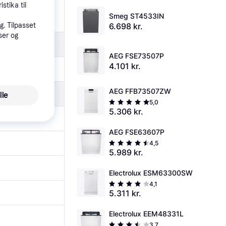
stika til
Smeg ST4533IN
. Tilpasset
6.698 kr.
ser og
AEG FSE73507P
4.101 kr.
AEG FFB73507ZW
lle
5,0
5.306 kr.
AEG FSE63607P
4,5
5.989 kr.
Electrolux ESM63300SW
4,1
5.311 kr.
Electrolux EEM48331L
3,7