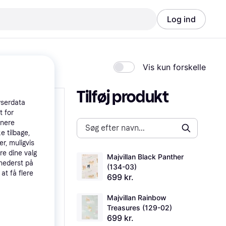
Log ind
Vis kun forskelle
Tilføj produkt
wserdata
t for
tnere
e tilbage,
r, muligvis
re dine valg
Majvillan Black Panther 
 nederst på
(134-03)
 at få flere
699 kr.
Majvillan Rainbow 
Treasures (129-02)
699 kr.