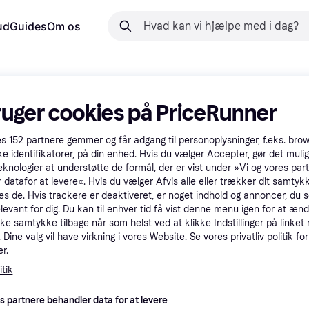
ud
Guides
Om os
ruger cookies på PriceRunner
es
152
partnere gemmer og får adgang til personoplysninger, f.eks. bro
ke identifikatorer, på din enhed. Hvis du vælger Accepter, gør det mulig
eknologier at understøtte de formål, der er vist under »Vi og vores par
 datafor at levere«. Hvis du vælger Afvis alle eller trækker dit samtykk
es de. Hvis trackere er deaktiveret, er noget indhold og annoncer, du se
elevant for dig. Du kan til enhver tid få vist denne menu igen for at ænd
kke samtykke tilbage når som helst ved at klikke Indstillinger på linket
Dine valg vil have virkning i vores Website. Se vores privatliv politik for
r.
tik
es partnere behandler data for at levere