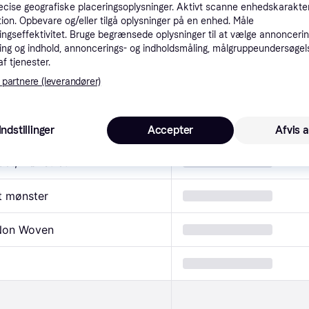
 Black Panther (134-02)
cise geografiske placeringsoplysninger. Aktivt scanne enhedskarakteri
ation. Opbevare og/eller tilgå oplysninger på en enhed. Måle
ngseffektivitet. Bruge begrænsede oplysninger til at vælge annoncering
ng og indhold, annoncerings- og indholdsmåling, målgruppeundersøgel
egenskaber
af tjenester.
 partnere (leverandører)
ige, Sort, Orange, Gul
Indstillinger
Accepter
Afvis a
pet, Mønstret
t mønster
Non Woven