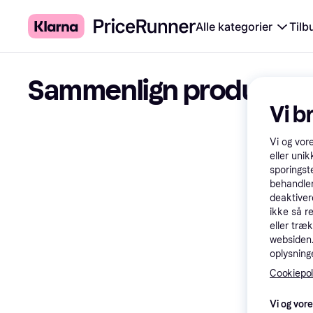
Alle kategorier
Tilb
Sammenlign produkter
Vi b
Vi og vor
eller unik
sporingst
behandler
deaktiver
ikke så r
eller træ
websiden. 
oplysninge
Cookiepoli
Vi og vor