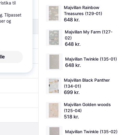
stika til
Majvillan Rainbow 
Treasures (129-01)
. Tilpasset
648 kr.
ser og
Majvillan My Farm (127-
02)
648 kr.
lle
Majvillan Twinkle (135-01)
648 kr.
Majvillan Black Panther 
(134-01)
699 kr.
Majvillan Golden woods 
(125-04)
518 kr.
Majvillan Twinkle (135-02)