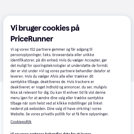
Vi bruger cookies på
PriceRunner
Vi og vores
152
partnere gemmer og får adgang til
personoplysninger, f.eks. browserdata eller unikke
identifikatorer, på din enhed. Hvis du vælger Accepter, gør
det muligt for sporingsteknologier at understøtte de formål,
der er vist under »Vi og vores partnere behandler datafor at
levere«. Hvis du vælger Afvis alle eller trækker dit
samtykke tilbage, deaktiveres de. Hvis trackere er
Relaterede produkter
deaktiveret, er noget indhold og annoncer, du ser, muligvis
ikke så relevant for dig. Du kan til enhver tid få vist denne
Se vores forslag til andre produkter, der matcher dine 
menu igen for at ændre dine valg eller trække samtykke
interesser.
Vis alle
tilbage når som helst ved at klikke Indstillinger på linket
nederst på websiden. Dine valg vil have virkning i vores
Website. Se vores privatliv politik for at få flere oplysninger.
Cookiepolitik