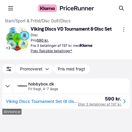
Start
/
Sport & Fritid
/
Disc Golf
/
Discs
Viking Discs VD Tournament 8-Disc Set
Disc
Pris
590 kr.
Fra 3 betalinger af 197 kr. med
+
2
Prøv fleksible betalinger*
Promoveret
Pris med fragt
hobbybox.dk
Fri fragt
,
4-7 dage
590 kr.
Viking Discs Tournament Set (8 discs)
Eller 3 betalinger af 197 kr.
Annonce