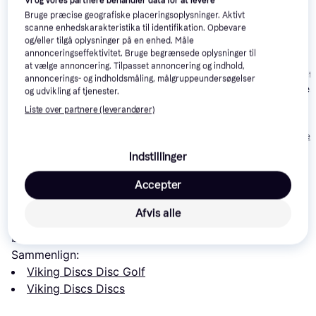
Vi og vores partnere behandler data for at levere
Bruge præcise geografiske placeringsoplysninger. Aktivt
scanne enhedskarakteristika til identifikation. Opbevare
og/eller tilgå oplysninger på en enhed. Måle
ASG Disc Golf Set
annonceringseffektivitet. Bruge begrænsede oplysninger til
at vælge annoncering. Tilpasset annoncering og indhold,
Discmania Acti
annoncerings- og indholdsmåling, målgruppeundersøgelser
Premium Maes
Discmania Disc Golf
og udvikling af tjenester.
Set 3-pack
Liste over partnere (leverandører)
195 kr.
115 kr.
169 kr.
Eller 3 betalinger af 65 kr.
Eller 3 betalinger 
Indstillinger
Læs om produktet
Accepter
Laveste pris for 
Viking Discs VD Tournament 8-Disc 
Afvis alle
Set
 er 
590 kr.
 Det er den bedste pris lige nu blandt 
2
butikker.
Sammenlign:
Viking Discs Disc Golf
Viking Discs Discs