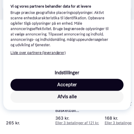
kunde i denne kategori.
Vi og vores partnere behandler data for at levere
Bruge præcise geografiske placeringsoplysninger. Aktivt
scanne enhedskarakteristika til identifikation. Opbevare
Relaterede produkter
og/eller tilgå oplysninger på en enhed. Måle
annonceringseffektivitet. Bruge begrænsede oplysninger til
Se vores forslag til andre produkter, der matcher dine 
at vælge annoncering. Tilpasset annoncering og indhold,
interesser.
Vis alle
annoncerings- og indholdsmåling, målgruppeundersøgelser
og udvikling af tjenester.
Liste over partnere (leverandører)
Indstillinger
Accepter
Afvis alle
Wilson MVP 27
Molten BG3800
Molten B6G4050
Basketball
Competition Synth
363 kr.
168 kr.
Leather Size 6
265 kr.
Eller 3 betalinger af 121 kr.
Eller 3 betalinger 