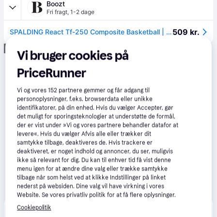
Boozt
Fri fragt
,
1-2 dage
509 kr.
SPALDING React Tf-250 Composite Basketball | Orange | SZ6
Annonce
Vi bruger cookies på
PriceRunner
Vi og vores
152
partnere gemmer og får adgang til
personoplysninger, f.eks. browserdata eller unikke
identifikatorer, på din enhed. Hvis du vælger Accepter, gør
det muligt for sporingsteknologier at understøtte de formål,
der er vist under »Vi og vores partnere behandler datafor at
levere«. Hvis du vælger Afvis alle eller trækker dit
samtykke tilbage, deaktiveres de. Hvis trackere er
deaktiveret, er noget indhold og annoncer, du ser, muligvis
ikke så relevant for dig. Du kan til enhver tid få vist denne
menu igen for at ændre dine valg eller trække samtykke
tilbage når som helst ved at klikke Indstillinger på linket
nederst på websiden. Dine valg vil have virkning i vores
Website. Se vores privatliv politik for at få flere oplysninger.
Cookiepolitik
Produktet fås også hos 
1
butik
, som ikke er betalende 
Vis alle