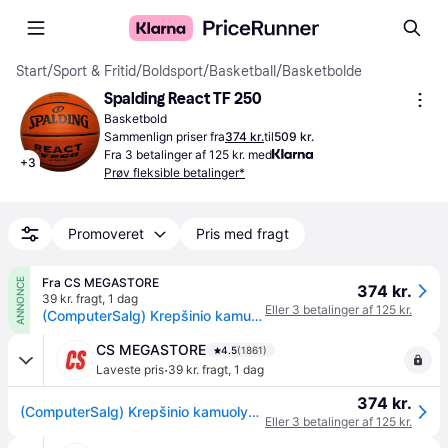
Start
/
Sport & Fritid
/
Boldsport
/
Basketball
/
Basketbolde
Spalding React TF 250
Basketbold
Sammenlign priser fra
374 kr.
til
509 kr.
Fra 3 betalinger af 125 kr. med
+
3
Prøv fleksible betalinger*
Promoveret
Pris med fragt
Fra CS MEGASTORE
ANNONCE
374 kr.
39 kr. fragt
,
1 dag
Eller 3 betalinger af 125 kr.
(ComputerSalg) Krepšinio kamuolys SPALDING REACT TF250™ Dydis 6
CS MEGASTORE
4.5
(1861)
·
Laveste pris
39 kr. fragt
,
1 dag
374 kr.
(ComputerSalg) Krepšinio kamuolys SPALDING REACT TF250™ Dydis 6
Eller 3 betalinger af 125 kr.