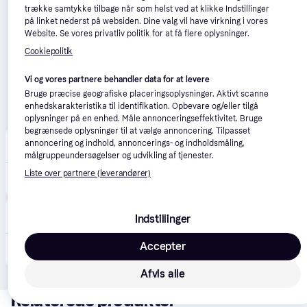
trække samtykke tilbage når som helst ved at klikke Indstillinger
på linket nederst på websiden. Dine valg vil have virkning i vores
Website. Se vores privatliv politik for at få flere oplysninger.
Cookiepolitik
Vi og vores partnere behandler data for at levere
Bruge præcise geografiske placeringsoplysninger. Aktivt scanne
enhedskarakteristika til identifikation. Opbevare og/eller tilgå
oplysninger på en enhed. Måle annonceringseffektivitet. Bruge
begrænsede oplysninger til at vælge annoncering. Tilpasset
annoncering og indhold, annoncerings- og indholdsmåling,
Global Tools
målgruppeundersøgelser og udvikling af tjenester.
1.512 kr.
Liste over partnere (leverandører)
Rystepudser 92×184mm 210W SR 2185
Eller 3 betalinger af 504 kr.
CS MEGASTORE
4.5
(1859)
Indstillinger
Bestillingsvare
1.044 kr.
Accepter
(ComputerSalg) Metabo SR 2185, Rystepudser, 22300 OPM, 84 dB, 73 dB, 3 dB, Vekselstrøm
Eller 3 betalinger af 348 kr.
Afvis alle
Relaterede produkter