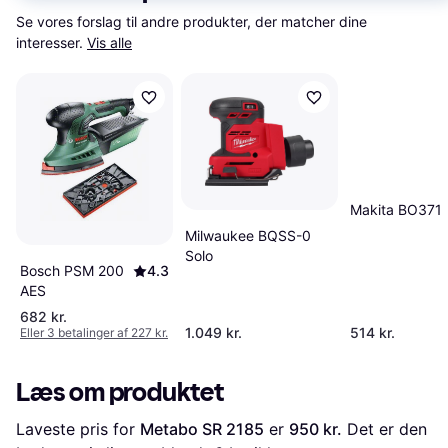
Se vores forslag til andre produkter, der matcher dine 
interesser.
Vis alle
Makita BO371
Milwaukee BQSS-0
Solo
Bosch PSM 200
4.3
AES
682 kr.
1.049 kr.
514 kr.
Eller 3 betalinger af 227 kr.
Læs om produktet
Laveste pris for 
Metabo SR 2185
 er 
950 kr.
 Det er den 