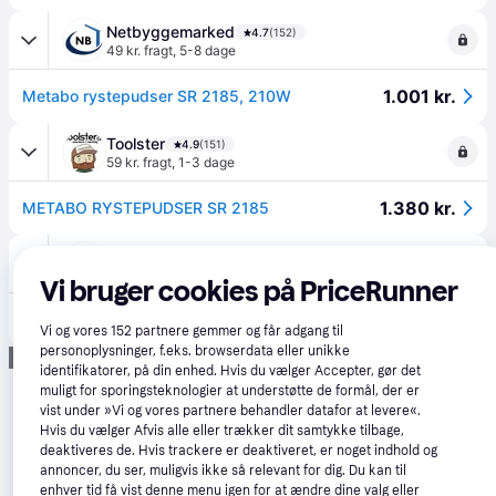
Netbyggemarked
4.7
(152)
49 kr. fragt
,
5-8 dage
1.001 kr.
Metabo rystepudser SR 2185, 210W
Toolster
4.9
(151)
59 kr. fragt
,
1-3 dage
1.380 kr.
METABO RYSTEPUDSER SR 2185
Homeshop.dk
4.0
(1)
49 kr. fragt
,
2-5 dage
Vi bruger cookies på PriceRunner
1.649 kr.
Metabo Rystepudser Sr 2185
Vi og vores
152
partnere gemmer og får adgang til
personoplysninger, f.eks. browserdata eller unikke
Annonce
identifikatorer, på din enhed. Hvis du vælger Accepter, gør det
muligt for sporingsteknologier at understøtte de formål, der er
vist under »Vi og vores partnere behandler datafor at levere«.
Hvis du vælger Afvis alle eller trækker dit samtykke tilbage,
deaktiveres de. Hvis trackere er deaktiveret, er noget indhold og
annoncer, du ser, muligvis ikke så relevant for dig. Du kan til
enhver tid få vist denne menu igen for at ændre dine valg eller