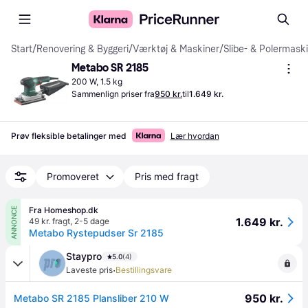
Start
/
Renovering & Byggeri
/
Værktøj & Maskiner
/
Slibe- & Polermask
Metabo SR 2185
200 W, 1.5 kg
Sammenlign priser fra
950 kr.
til
1.649 kr.
Prøv fleksible betalinger med
Lær hvordan
Promoveret
Pris med fragt
Fra Homeshop.dk
ANNONCE
1.649 kr.
49 kr. fragt
,
2-5 dage
Metabo Rystepudser Sr 2185
Staypro
5.0
(4)
·
Laveste pris
Bestillingsvare
950 kr.
Metabo SR 2185 Plansliber 210 W