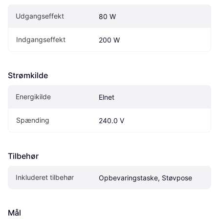
Udgangseffekt
80 W
Indgangseffekt
200 W
Strømkilde
Energikilde
Elnet
Spænding
240.0 V
Tilbehør
Inkluderet tilbehør
Opbevaringstaske, Støvpose
Mål