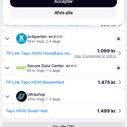
Accepter
Bilka
4.6
(89)
Afvis alle
49 kr. fragt
,
3 dage
999 kr.
TP-Link Homebase H500 sikkerhedssystem
avXperten
4.8
(428)
59 kr. fragt
,
2-4 dage
1.099 kr.
TP-Link Tapo H500 HomeBase Hub - WiFi, 16GB eMMC - Hvid
Eller 3 betalinger af 366 kr.
Secure Data Center
4.4
(5)
60 kr. fragt
,
1-2 dage
1.475 kr.
TP-Link Tapo H500 Baseenhed
Ultrashop
39 kr. fragt
,
1-2 dage
1.499 kr.
Tapo H500 Smart-hub.
Vis alle (15)