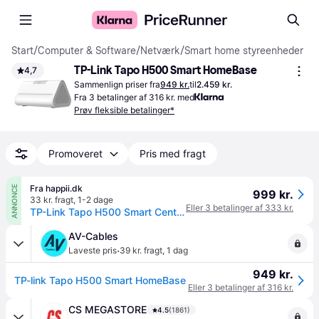
Start
/
Computer & Software
/
Netværk
/
Smart home styreenheder
TP-Link Tapo H500 Smart HomeBase
4,7
Sammenlign priser fra
949 kr.
til
2.459 kr.
Fra 3 betalinger af 316 kr. med
Prøv fleksible betalinger*
Promoveret
Pris med fragt
Fra happii.dk
ANNONCE
999 kr.
33 kr. fragt
,
1-2 dage
Eller 3 betalinger af 333 kr.
TP-Link Tapo H500 Smart CentralHub
AV-Cables
·
Laveste pris
39 kr. fragt
,
1 dag
949 kr.
TP-link Tapo H500 Smart HomeBase
Eller 3 betalinger af 316 kr.
CS MEGASTORE
4.5
(1861)