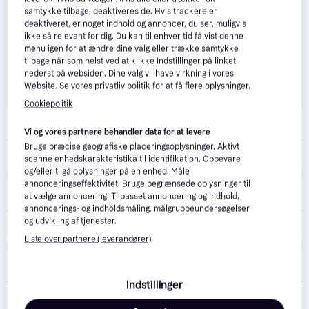
samtykke tilbage, deaktiveres de. Hvis trackere er
deaktiveret, er noget indhold og annoncer, du ser, muligvis
ikke så relevant for dig. Du kan til enhver tid få vist denne
menu igen for at ændre dine valg eller trække samtykke
tilbage når som helst ved at klikke Indstillinger på linket
nederst på websiden. Dine valg vil have virkning i vores
Website. Se vores privatliv politik for at få flere oplysninger.
Cookiepolitik
happii.dk
4.7
(127)
33 kr. fragt
,
1-2 dage
Vi og vores partnere behandler data for at levere
Bruge præcise geografiske placeringsoplysninger. Aktivt
999 kr.
TP-Link Tapo H500 Smart CentralHub
scanne enhedskarakteristika til identifikation. Opbevare
Eller 3 betalinger af 333 kr.
og/eller tilgå oplysninger på en enhed. Måle
annonceringseffektivitet. Bruge begrænsede oplysninger til
Proshop.dk
4.8
(1280)
at vælge annoncering. Tilpasset annoncering og indhold,
39 kr. fragt
,
1 dag
annoncerings- og indholdsmåling, målgruppeundersøgelser
999 kr.
og udvikling af tjenester.
TP-Link Tapo H500 Smart CentralHub
Eller 3 betalinger af 333 kr.
Liste over partnere (leverandører)
Føtex
4.8
(31)
49 kr. fragt
,
3 dage
Indstillinger
999 kr.
TP-Link Homebase H500 sikkerhedssystem