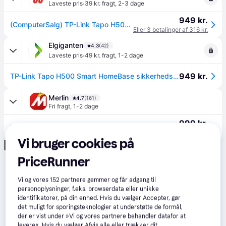
·
Laveste pris
39 kr. fragt
,
2-3 dage
949 kr.
(ComputerSalg) TP-Link Tapo H500, Baseenhed, Indendørs, Hvid, Kabel & trådløs, 179 mm, 216 mm
Eller 3 betalinger af 316 kr.
Elgiganten
4.3
(42)
·
Laveste pris
49 kr. fragt
,
1-2 dage
949 kr.
TP-Link Tapo H500 Smart HomeBase sikkerhedshub
Merlin
4.7
(161)
Fri fragt
,
1-2 dage
999 kr.
TP-Link Tapo H500 Smart CentralHub
Eller 3 betalinger af 333 kr.
Vi bruger cookies på
Annonce
PriceRunner
Vi og vores
152
partnere gemmer og får adgang til
personoplysninger, f.eks. browserdata eller unikke
identifikatorer, på din enhed. Hvis du vælger Accepter, gør
det muligt for sporingsteknologier at understøtte de formål,
der er vist under »Vi og vores partnere behandler datafor at
levere«. Hvis du vælger Afvis alle eller trækker dit