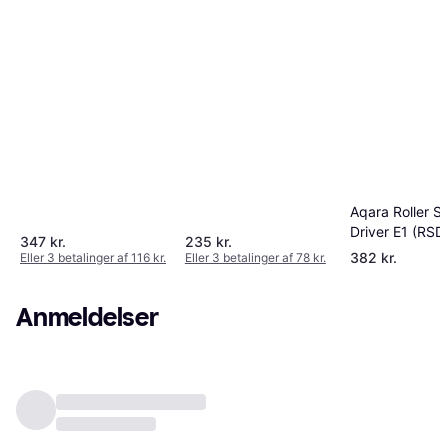
Aqara Roller S
Driver E1 (RSD
347 kr.
235 kr.
M01)
382 kr.
Eller 3 betalinger af 116 kr.
Eller 3 betalinger af 78 kr.
Anmeldelser