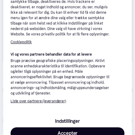
samtykke tilbage, deaktiveres de. Hvis trackere er
deaktiveret, er noget indhold og annoncer, du ser, muligvis
ikke så relevant for dig. Du kan til enhver tid få vist denne
menu igen for at ændre dine valg eller trække samtykke
tilbage når som helst ved at klikke Indstillinger på linket
nederst på websiden. Dine valg vil have virkning i vores
Website. Se vores privatliv politik for at få flere oplysninger.
Cookiepolitik
Vi og vores partnere behandler data for at levere
Bruge præcise geografiske placeringsoplysninger. Aktivt
Matas
5.0
(2)
scanne enhedskarakteristika til identifikation. Opbevare
29 kr. fragt
,
1-2 dage
og/eller tilgå oplysninger på en enhed. Måle
annonceringseffektivitet. Bruge begrænsede oplysninger til
345 kr.
Clarins BB Skin Detox Fluid SPF 25 01
at vælge annoncering. Tilpasset annoncering og indhold,
Eller 3 betalinger af 115 kr.
annoncerings- og indholdsmåling, målgruppeundersøgelser
og udvikling af tjenester.
Magasin Onlineshop
4.5
(8)
29 kr. fragt
,
1-2 dage
Liste over partnere (leverandører)
345 kr.
Clarins BB Skin Detox Fluid Spf25 45 ml - Bb Cream hos Magasin.
Indstillinger
Nicehair.dk
4.8
(84)
35 kr. fragt
,
1-2 dage
Accepter