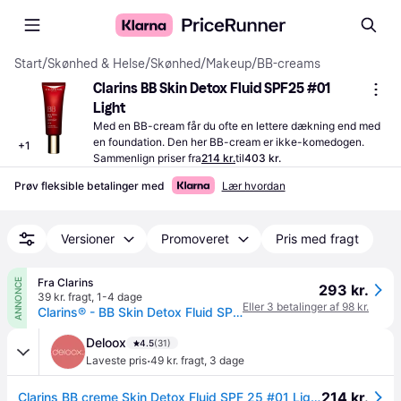
Start
/
Skønhed & Helse
/
Skønhed
/
Makeup
/
BB-creams
Clarins BB Skin Detox Fluid SPF25 #01 
Light
Med en BB-cream får du ofte en lettere dækning end med 
en foundation. Den her BB-cream er ikke-komedogen.
+
1
Sammenlign priser fra
214 kr.
til
403 kr.
Prøv fleksible betalinger med
Lær hvordan
Versioner
Promoveret
Pris med fragt
Fra Clarins
ANNONCE
293 kr.
39 kr. fragt
,
1-4 dage
Eller 3 betalinger af 98 kr.
Clarins® - BB Skin Detox Fluid SPF 25
Deloox
4.5
(31)
·
Laveste pris
49 kr. fragt
,
3 dage
214 kr.
Clarins BB creme Skin Detox Fluid SPF 25 #01 Light 45 ml