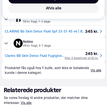
345 kr.
Clarins BB Skin Detox Fluid SPF 25 - 45 ml - 01
Afvis alle
Boozt
59 kr. fragt
,
1-2 dage
345 kr.
CLARINS Bb Skin Detox Fluid Spf 25 01 45 ml | Beige | 45 ml
Notino
49 kr. fragt
,
5-7 dage
245 kr.
Clarins BB Skin Detox Fluid Fugtgivende BB creme SPF 25 Skygge 01 Light 45 ml - 45 ml
Eller 3 betalinger af 82 kr.
Produktet fås også hos 
1
butik
, som ikke er betalende 
Vis alle
kunde i denne kategori.
Relaterede produkter
Se vores forslag til andre produkter, der matcher dine 
interesser.
Vis alle