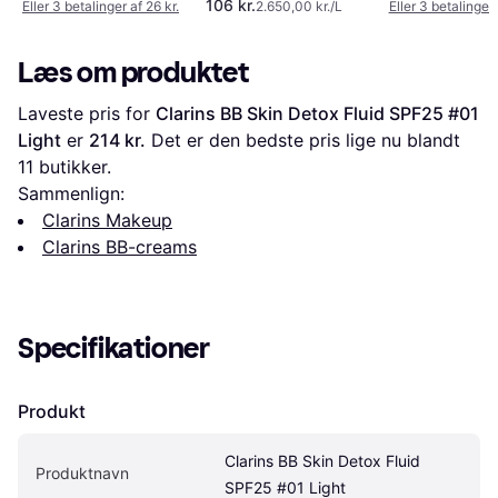
106 kr.
Eller 3 betalinger af 26 kr.
2.650,00 kr./L
Eller 3 betalinger 
SPF25 Deep Rich
Neutral
Læs om produktet
Laveste pris for 
Clarins BB Skin Detox Fluid SPF25 #01 
Light
 er 
214 kr.
 Det er den bedste pris lige nu blandt 
11
 butikker.
Sammenlign:
Clarins Makeup
Clarins BB-creams
Specifikationer
Produkt
Clarins BB Skin Detox Fluid 
Produktnavn
SPF25 #01 Light