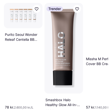
Trender
Purito Seoul Wonder
Releaf Centella BB
Cream - Light Beige
Missha M Perf
Cover BB Cre
SPF42 PA+++ 
Natural Beige 
Smashbox Halo
Healthy Glow All-In-
78 kr.
57 kr.
2.600,00 kr./L
1.140,00 kr
One Tinted Moistursier