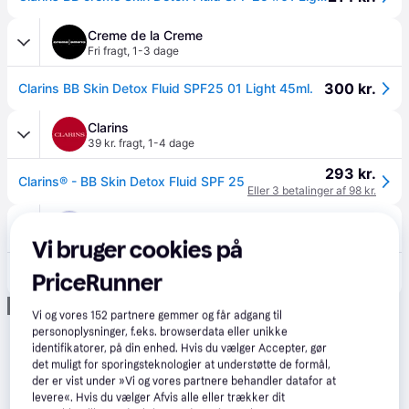
Creme de la Creme
Fri fragt
,
1-3 dage
300 kr.
Clarins BB Skin Detox Fluid SPF25 01 Light 45ml.
Clarins
39 kr. fragt
,
1-4 dage
293 kr.
Clarins® - BB Skin Detox Fluid SPF 25
Eller 3 betalinger af 98 kr.
Lyko
5.0
(7)
Fri fragt
,
2 dage
Vi bruger cookies på
345 kr.
Clarins BB Skin Detox Fluid SPF 25 01 Light
PriceRunner
Annonce
Vi og vores
152
partnere gemmer og får adgang til
personoplysninger, f.eks. browserdata eller unikke
identifikatorer, på din enhed. Hvis du vælger Accepter, gør
det muligt for sporingsteknologier at understøtte de formål,
der er vist under »Vi og vores partnere behandler datafor at
levere«. Hvis du vælger Afvis alle eller trækker dit