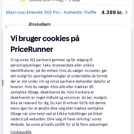
·
4.399 kr.
Maxi-cosi Emerald 360 Pro - Authentic Truffle
ØnskeBørn
·
Laveste pris
Fri fragt
,
1-2 dage
Vi bruger cookies på
4.399 kr.
Maxi Cosi Emerald 360 pro (fra 0-12 år).
PriceRunner
BabySam
4.8
(10)
·
Vi og vores
152
partnere gemmer og får adgang til
Laveste pris
Fri fragt
,
1-3 dage
personoplysninger, f.eks. browserdata eller unikke
identifikatorer, på din enhed. Hvis du vælger Accepter, gør
4.399 kr.
Maxi-Cosi Emerald 360 Pro Autostol - Authentic Truffle
det muligt for sporingsteknologier at understøtte de formål,
der er vist under »Vi og vores partnere behandler datafor at
Annonce
levere«. Hvis du vælger Afvis alle eller trækker dit
samtykke tilbage, deaktiveres de. Hvis trackere er
deaktiveret, er noget indhold og annoncer, du ser, muligvis
ikke så relevant for dig. Du kan til enhver tid få vist denne
menu igen for at ændre dine valg eller trække samtykke
tilbage når som helst ved at klikke Indstillinger på linket
nederst på websiden. Dine valg vil have virkning i vores
Website. Se vores privatliv politik for at få flere oplysninger.
Cookiepolitik