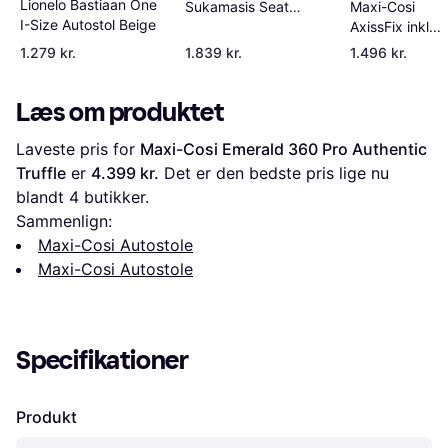
Lionelo Bastiaan One
Maxi-Cosi
Sukamasis Seat
I-Size Autostol Beige
AxissFix inkl.
Automobilinis 0-18kg
base
Sæde Sandstone
1.279 kr.
1.839 kr.
1.496 kr.
Læs om produktet
Laveste pris for 
Maxi-Cosi Emerald 360 Pro Authentic 
Truffle
 er 
4.399 kr.
 Det er den bedste pris lige nu 
blandt 
4
 butikker.
Sammenlign:
Maxi-Cosi Autostole
Maxi-Cosi Autostole
Specifikationer
Produkt