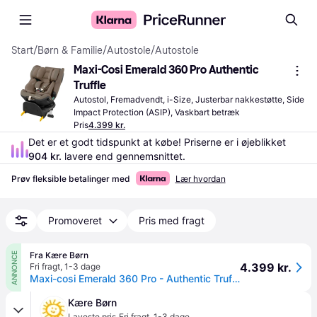
Start
/
Børn & Familie
/
Autostole
/
Autostole
Maxi-Cosi Emerald 360 Pro Authentic 
Truffle
Autostol, Fremadvendt, i-Size, Justerbar nakkestøtte, Side 
Impact Protection (ASIP), Vaskbart betræk
Pris
4.399 kr.
Det er et godt tidspunkt at købe! Priserne er i øjeblikket 
904 kr.
 lavere end gennemsnittet.
Prøv fleksible betalinger med
Lær hvordan
Promoveret
Pris med fragt
Fra Kære Børn
ANNONCE
4.399 kr.
Fri fragt
,
1-3 dage
Maxi-cosi Emerald 360 Pro - Authentic Truffle
Kære Børn
Laveste pris
Fri fragt
,
1-3 dage