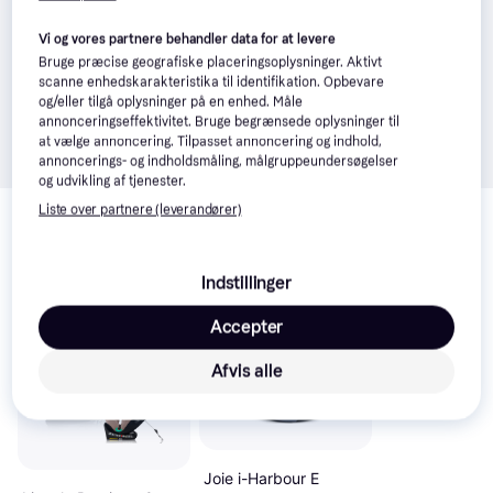
Vi og vores partnere behandler data for at levere
Bruge præcise geografiske placeringsoplysninger. Aktivt
scanne enhedskarakteristika til identifikation. Opbevare
og/eller tilgå oplysninger på en enhed. Måle
annonceringseffektivitet. Bruge begrænsede oplysninger til
at vælge annoncering. Tilpasset annoncering og indhold,
annoncerings- og indholdsmåling, målgruppeundersøgelser
og udvikling af tjenester.
Relaterede produkter
Liste over partnere (leverandører)
Se vores forslag til andre produkter, der matcher dine 
interesser.
Vis alle
Indstillinger
Accepter
Afvis alle
Joie i-Harbour E