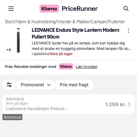
Start
/
Hjem & Husholdning
/
Interiør & Møbler
/
Lamper
/
Pullerter
LEDVANCE Endura Style Lantern Modern 
Pullert 90cm
LEDVANCE byder her på en lampe, som kan hjælpe dig 
med at skabe en hyggelig atmosfære. Med lampen får du 
+
4
I øjeblikket
ikke på lager
udendørsbelysning i haven eller ved terrassen.
Prøv fleksible betalinger med
Lær hvordan
Promoveret
Pris med fragt
BAUHAUS
Ikke på lager
1.299 kr.
Ledvance havelampe Endura Style Lantern Modern 90 cm
Annonce