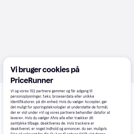
Vi bruger cookies på
PriceRunner
Relaterede produkter
Vi og vores
152
partnere gemmer og får adgang til
Se vores forslag til andre produkter, der matcher dine 
personoplysninger, f.eks. browserdata eller unikke
identifikatorer, på din enhed. Hvis du vælger Accepter, gør
interesser.
Vis alle
det muligt for sporingsteknologier at understøtte de formål,
der er vist under »Vi og vores partnere behandler datafor at
levere«. Hvis du vælger Afvis alle eller trækker dit
samtykke tilbage, deaktiveres de. Hvis trackere er
deaktiveret, er noget indhold og annoncer, du ser, muligvis