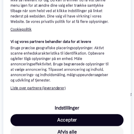
ikke så relevant for dig. Du kan til enhver tid få vist denne
menu igen for at ændre dine valg eller trække samtykke
tilbage når som helst ved at klikke Indstillinger på linket
nederst på websiden. Dine valg vil have virkning i vores
Website. Se vores privatliv politik for at få flere oplysninger.
Cookiepolitik
Vi og vores partnere behandler data for at levere
Bruge præcise geografiske placeringsoplysninger. Aktivt
scanne enhedskarakteristika til identifikation. Opbevare
og/eller tilgå oplysninger på en enhed. Måle
annonceringseffektivitet. Bruge begrænsede oplysninger til
at vælge annoncering. Tilpasset annoncering og indhold,
annoncerings- og indholdsmåling, målgruppeundersøgelser
og udvikling af tjenester.
Liste over partnere (leverandører)
Eglo Manfria Pu
38cm
Indstillinger
Philips Pedestal
Accepter
16463 Pullert
Afvis alle