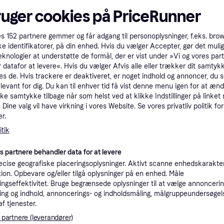
tioner
ruger cookies på PriceRunner
es
152
partnere gemmer og får adgang til personoplysninger, f.eks. bro
Pro
ke identifikatorer, på din enhed. Hvis du vælger Accepter, gør det mulig
eknologier at understøtte de formål, der er vist under »Vi og vores par
 datafor at levere«. Hvis du vælger Afvis alle eller trækker dit samtykk
es de. Hvis trackere er deaktiveret, er noget indhold og annoncer, du se
3
39 kr. fragt
,
4-8 dage
elevant for dig. Du kan til enhver tid få vist denne menu igen for at ænd
pak
kke samtykke tilbage når som helst ved at klikke Indstillinger på linket
Dine valg vil have virkning i vores Website. Se vores privatliv politik for
K
r.
tik
28
p
·
Laveste pris
Bestillingsvare
Eller 
es partnere behandler data for at levere
cise geografiske placeringsoplysninger. Aktivt scanne enhedskarakteri
K
ation. Opbevare og/eller tilgå oplysninger på en enhed. Måle
ngseffektivitet. Bruge begrænsede oplysninger til at vælge annoncering
ng og indhold, annoncerings- og indholdsmåling, målgruppeundersøgel
3
(ComputerSalg) Philips Funktionel Indbygningsspot, LED, 2700 K, 220-240 V, Hvid
39 kr. fragt
,
4-5 dage
af tjenester.
Eller 1
 partnere (leverandører)