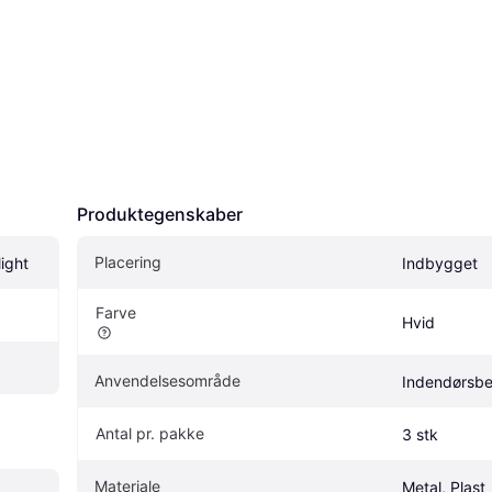
Produktegenskaber
Placering
light
Indbygget
Farve
Hvid
Anvendelsesområde
Indendørsbe
Antal pr. pakke
3 stk
Materiale
Metal, Plast