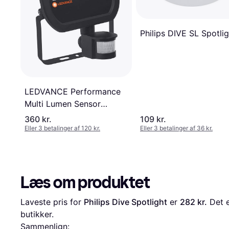
Philips DIVE SL Spotlig
LEDVANCE Performance
Multi Lumen Sensor
6000lm 41W IP65
360 kr.
109 kr.
Spotlight
Eller 3 betalinger af 120 kr.
Eller 3 betalinger af 36 kr.
Læs om produktet
Laveste pris for 
Philips Dive Spotlight
 er 
282 kr.
 Det 
butikker.
Sammenlign: