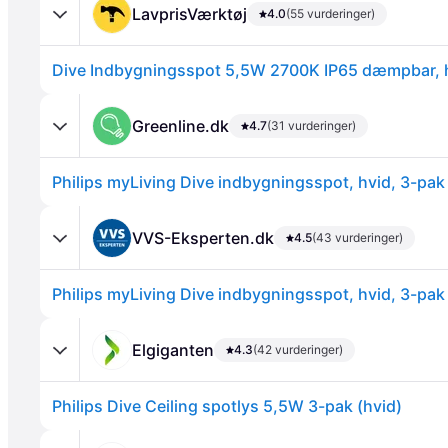
LavprisVærktøj
4.0
(55 vurderinger)
Dive Indbygningsspot 5,5W 2700K IP65 dæmpbar, h
Greenline.dk
4.7
(31 vurderinger)
Philips myLiving Dive indbygningsspot, hvid, 3-pak
Annonce
VVS-Eksperten.dk
4.5
(43 vurderinger)
Philips myLiving Dive indbygningsspot, hvid, 3-pak
Elgiganten
4.3
(42 vurderinger)
Philips Dive Ceiling spotlys 5,5W 3-pak (hvid)