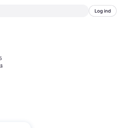
Log ind
Annonce
Annonce
5
ts