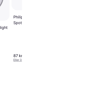
Philips DIVE SL261 RD
Spotlight
light
87 kr.
79 kr.
Eller 3 betalinger af 29 kr.