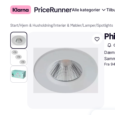
Alle kategorier
Tilb
Start
/
Hjem & Husholdning
/
Interiør & Møbler
/
Lamper
/
Spotlights
Phi
Dæmpb
Samme
Fra 94