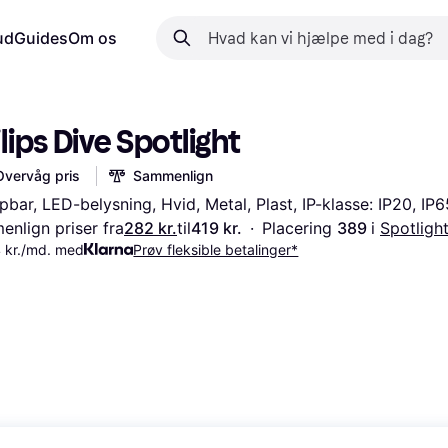
ud
Guides
Om os
lips Dive Spotlight
Overvåg pris
Sammenlign
ar, LED-belysning, Hvid, Metal, Plast, IP-klasse: IP20, IP6
nlign priser fra
282 kr.
til
419 kr.
·
Placering 
389 
i 
Spotligh
 kr./md. med
Prøv fleksible betalinger*