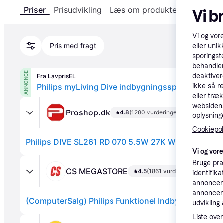
Priser
Prisudvikling
Læs om produktet
Specifika
Vi b
Vi og vor
Pris med fragt
eller unik
sporingst
behandler
ANNONCE
deaktiver
Fra LavprisEL
ikke så r
Philips myLiving Dive indbygningsspot, hvid, 3-
eller træ
websiden. 
Proshop.dk
4.8
(1280 vurderinger)
oplysninge
Cookiepoli
Philips DIVE SL261 RD 070 5.5W 27K W HV IP65R 3
Vi og vor
Bruge præ
CS MEGASTORE
4.5
(1861 vurderinger)
identifik
annonceri
annonceri
udvikling 
Liste over