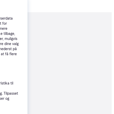
wserdata
moveret
t for
tnere
e tilbage,
r, muligvis
21 kr.
re dine valg
 nederst på
 at få flere
øbsgaranti
2 kr.
94 kr./md.
stika til
øbsgaranti
. Tilpasset
ser og
21 kr.
07 kr./md.