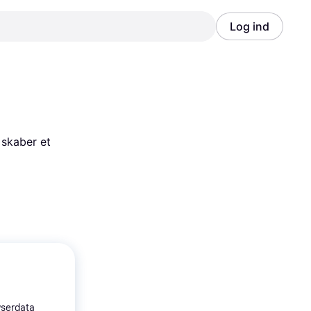
Log ind
Annonce
Annonce
skaber et 
wserdata