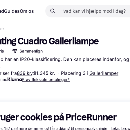
ud
Guides
Om os
per
ghting Cuadro Gallerilampe
is
Sammenlign
o har en IP20-klassificering. Den kan placeres indenfor, og 
.
iser fra
839 kr.
til
1.345 kr.
·
Placering 
3 
i 
Gallerilamper
 med
Prøv fleksible betalinger*
ruger cookies på PriceRunner
es
152
partnere gemmer og får adgang til personoplysninger, f.eks. bro