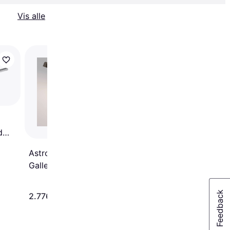
Vis alle
Astro Goya 760
Gallerilampe
d
Astro Renoir 680
Gallerilampe
2.776 kr.
4.115 kr.