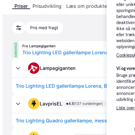
eller unik
Priser
Prisudvikling
Læs om produktet
Specifika
sporingst
behandler
deaktiver
Pris med fragt
ikke så r
eller træ
websiden. 
ANNONCE
Fra Lampegiganten
oplysninge
Cookiepoli
Lampegiganten
Vi og vor
Bruge præ
identifik
annonceri
annonceri
udvikling 
LavprisEL
4.5
(137 vurderinger)
Liste over
Trio Lighting Quadro gallerilampe, messing