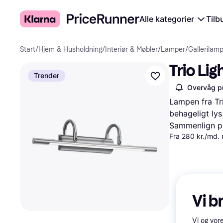
Alle kategorier
Tilb
Start
/
Hjem & Husholdning
/
Interiør & Møbler
/
Lamper
/
Gallerilam
Trio Li
Trender
Overvåg pr
Lampen fra Tri
behageligt lys
Sammenlign pr
Fra 280 kr./md.
Vi b
Vi og vor