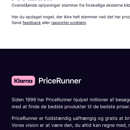
Ovenstående oplysninger stammer fra forskellige eksterne kilde
Har du opdaget noget, der ikke helt stemmer ved det her produkt
Send 
feedback
 eller 
rapporter problem
.
Siden 1999 har PriceRunner hjulpet millioner af besø
med at finde de bedste produkter til de bedste priser.
PriceRunner er fuldstændig uafhængig og gratis at br
Vores vision er at være den, du altid kan regne med, 