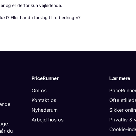
r og er derfor kun vejledende. 

? Eller har du forslag til forbedringer? 
PriceRunner
Lær mere
Om os
PriceRunne
Kontakt os
Ofte stille
gende
Nyhedsrum
Sikker onli
Arbejd hos os
Privatliv & 
uge.
Cookie-inds
når du