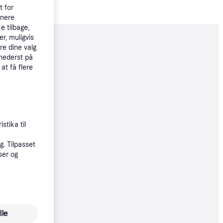
t for
tnere
e tilbage,
r, muligvis
moveret
re dine valg
 nederst på
 at få flere
39 kr.
80 kr./md.
stika til
9 kr.
. Tilpasset
80 kr./md.
ser og
øbsgaranti
9 kr.
lle