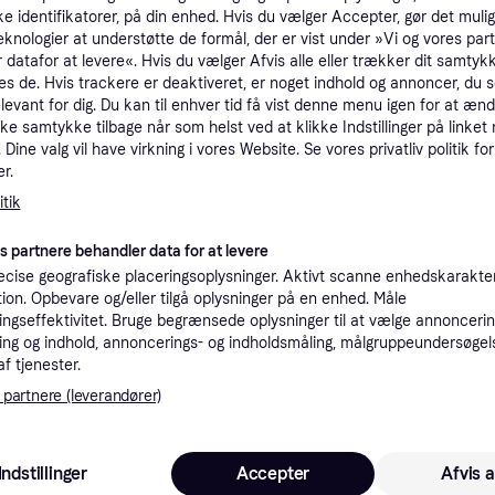
ke identifikatorer, på din enhed. Hvis du vælger Accepter, gør det mulig
tioner
eknologier at understøtte de formål, der er vist under »Vi og vores par
 datafor at levere«. Hvis du vælger Afvis alle eller trækker dit samtykk
es de. Hvis trackere er deaktiveret, er noget indhold og annoncer, du se
Pro
elevant for dig. Du kan til enhver tid få vist denne menu igen for at ænd
kke samtykke tilbage når som helst ved at klikke Indstillinger på linket
Dine valg vil have virkning i vores Website. Se vores privatliv politik for
8
r.
69 kr. fragt
,
2-3 dage
Trio Lighting LED gallerilampe Lorena, Bronze/messing, Stue/spisestue, Metal, Moderne
Eller 2
tik
es partnere behandler data for at levere
cise geografiske placeringsoplysninger. Aktivt scanne enhedskarakteri
ation. Opbevare og/eller tilgå oplysninger på en enhed. Måle
83
Trio Lighting LED gallerilampe Lorena, Bronze/messing, Stue/spisestue, Metal, Moderne
·
Laveste pris
69 kr. fragt
,
2-3 dage
ngseffektivitet. Bruge begrænsede oplysninger til at vælge annoncering
Eller 2
ng og indhold, annoncerings- og indholdsmåling, målgruppeundersøgel
af tjenester.
K
 partnere (leverandører)
83
·
Laveste pris
Bestillingsvare
Indstillinger
Accepter
Afvis a