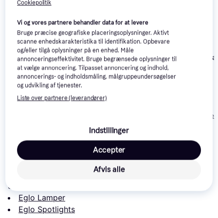
Cookiepolitik
Vi og vores partnere behandler data for at levere
Bruge præcise geografiske placeringsoplysninger. Aktivt
scanne enhedskarakteristika til identifikation. Opbevare
og/eller tilgå oplysninger på en enhed. Måle
Eglo Telimbela
annonceringseffektivitet. Bruge begrænsede oplysninger til
Spotlight
at vælge annoncering. Tilpasset annoncering og indhold,
annoncerings- og indholdsmåling, målgruppeundersøgelser
Nordlux Fremont
Halo Design Track
og udvikling af tjenester.
2700K Spotlight
Beam Spotlight
Liste over partnere (leverandører)
151 kr.
365 kr.
242 kr.
Eller 3 betalinger af 50 kr.
Eller 3 betalinger 
Indstillinger
Læs om produktet
Accepter
Laveste pris for 
Eglo Barnstaple Spotlight
 er 
766 kr.
Afvis alle
Det er den bedste pris lige nu blandt 
5
 butikker.
Sammenlign:
Eglo Lamper
Eglo Spotlights