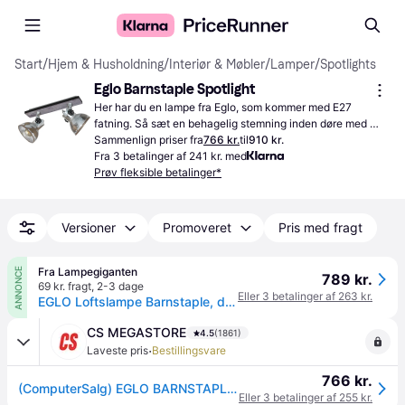
Start
/
Hjem & Husholdning
/
Interiør & Møbler
/
Lamper
/
Spotlights
Eglo Barnstaple Spotlight
Her har du en lampe fra Eglo, som kommer med E27 
fatning. Så sæt en behagelig stemning inden døre med 
denne belysning.
Sammenlign priser fra
766 kr.
til
910 kr.
Fra 3 betalinger af 241 kr. med
Prøv fleksible betalinger*
Versioner
Promoveret
Pris med fragt
Fra Lampegiganten
ANNONCE
789 kr.
69 kr. fragt
,
2-3 dage
Eller 3 betalinger af 263 kr.
EGLO Loftslampe Barnstaple, dæmpbar, Aluminium/grå/zink, Stue/spisestue, Metal, Industrielt design
CS MEGASTORE
4.5
(1861)
·
Laveste pris
Bestillingsvare
766 kr.
(ComputerSalg) EGLO BARNSTAPLE VÆG 2L L475 ANTIK BRUN
Eller 3 betalinger af 255 kr.