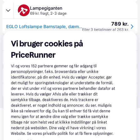
Lampegiganten
69 kr. fragt
,
2-3 dage
789 kr.
EGLO Loftslampe Barnstaple, dæmpbar, Aluminium/grå/zink, Stue/spisestue, Metal, Industrielt design
Eller 3 betalinger af 263 kr.
Proshop.dk
4.8
(1280)
Vi bruger cookies på
39 kr. fragt
,
4-5 dage
PriceRunner
868 kr.
EGLO BARNSTAPLE spotskinne 2L, vintage zink-look
Eller 3 betalinger af 289 kr.
Vi og vores
152
partnere gemmer og får adgang til
personoplysninger, f.eks. browserdata eller unikke
BAUHAUS
5.0
(3)
identifikatorer, på din enhed. Hvis du vælger Accepter, gør
Bestillingsvare
det muligt for sporingsteknologier at understøtte de formål,
der er vist under »Vi og vores partnere behandler datafor at
910 kr.
Eglo Barnstaple spotskinne antik brun 47,5 cm
levere«. Hvis du vælger Afvis alle eller trækker dit
samtykke tilbage, deaktiveres de. Hvis trackere er
deaktiveret, er noget indhold og annoncer, du ser, muligvis
Relaterede produkter
ikke så relevant for dig. Du kan til enhver tid få vist denne
menu igen for at ændre dine valg eller trække samtykke
Se vores forslag til andre produkter, der matcher dine 
tilbage når som helst ved at klikke Indstillinger på linket
nederst på websiden. Dine valg vil have virkning i vores
interesser.
Vis alle
Website. Se vores privatliv politik for at få flere oplysninger.