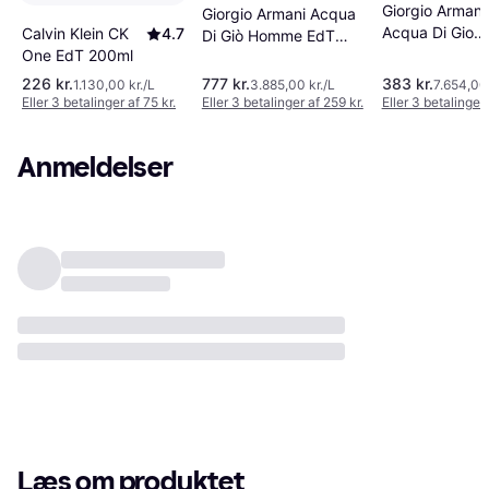
Giorgio Armani
Giorgio Armani Acqua
Acqua Di Gio
Calvin Klein CK
4.7
Di Giò Homme EdT
Pour Homme
One EdT 200ml
200ml
EdT 50ml
226 kr.
777 kr.
383 kr.
1.130,00 kr./L
3.885,00 kr./L
7.654,00 
Eller 3 betalinger af 75 kr.
Eller 3 betalinger af 259 kr.
Eller 3 betalinger 
Anmeldelser
Læs om produktet