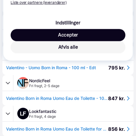
689 kr.
Liste over partnere (leverandører)
Valentino Uomo Born In Roma EDT 100 ml
Eller 3 betalinger af 230 kr.
Swedish Face
Indstillinger
Fri fragt
,
1-3 dage
Accepter
783 kr.
Uomo Born In Roma edt 100ml
Afvis alle
BilligParfume.dk
5.0
(2)
Fri fragt
,
1-2 dage
795 kr.
Valentino - Uomo Born in Roma - 100 ml - Edt
NordicFeel
Fri fragt
,
2-5 dage
847 kr.
Valentino Born in Roma Uomo Eau de Toilette - 100 ml
Lookfantastic
Fri fragt
,
4 dage
856 kr.
Valentino Born in Roma Uomo Eau de Toilette for Him 100ml