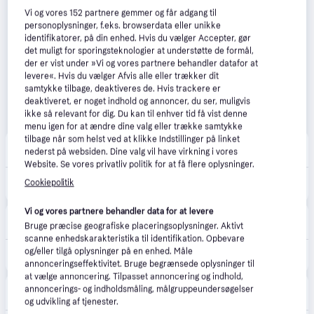
Vi og vores
152
partnere gemmer og får adgang til
personoplysninger, f.eks. browserdata eller unikke
identifikatorer, på din enhed. Hvis du vælger Accepter, gør
det muligt for sporingsteknologier at understøtte de formål,
der er vist under »Vi og vores partnere behandler datafor at
levere«. Hvis du vælger Afvis alle eller trækker dit
samtykke tilbage, deaktiveres de. Hvis trackere er
deaktiveret, er noget indhold og annoncer, du ser, muligvis
ikke så relevant for dig. Du kan til enhver tid få vist denne
menu igen for at ændre dine valg eller trække samtykke
tilbage når som helst ved at klikke Indstillinger på linket
Deloox
4.5
(31)
nederst på websiden. Dine valg vil have virkning i vores
49 kr. fragt
,
4 dage
Website. Se vores privatliv politik for at få flere oplysninger.
641 kr.
Cookiepolitik
Valentino Born In Roma Uomo Eau de toilette 100 ml
Eller 3 betalinger af 214 kr.
Vi og vores partnere behandler data for at levere
Nicehair.dk
4.7
(82)
Bruge præcise geografiske placeringsoplysninger. Aktivt
Fri fragt
,
1-2 dage
scanne enhedskarakteristika til identifikation. Opbevare
og/eller tilgå oplysninger på en enhed. Måle
691 kr.
Valentino Uomo Born In Roma EDT 100 ml
annonceringseffektivitet. Bruge begrænsede oplysninger til
at vælge annoncering. Tilpasset annoncering og indhold,
Beautycos.dk
4.8
(13)
annoncerings- og indholdsmåling, målgruppeundersøgelser
5 kr. fragt
,
1-2 dage
og udvikling af tjenester.