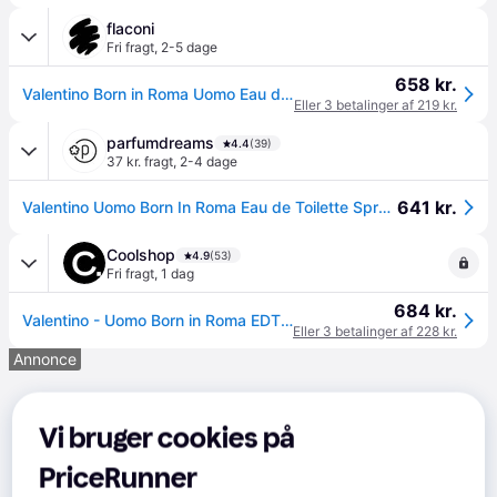
flaconi
Fri fragt
,
2-5 dage
658 kr.
Valentino Born in Roma Uomo Eau de Toilette 100 ml
Eller 3 betalinger af 219 kr.
parfumdreams
4.4
(39)
37 kr. fragt
,
2-4 dage
641 kr.
Valentino Uomo Born In Roma Eau de Toilette Spray 100 ml(6.410,00 kr / 1 l) - 100 ml
Coolshop
4.9
(53)
Fri fragt
,
1 dag
684 kr.
Valentino - Uomo Born in Roma EDT 100 ml - Fri fragt og klar til levering - Prismatch
Eller 3 betalinger af 228 kr.
Annonce
Vi bruger cookies på
PriceRunner