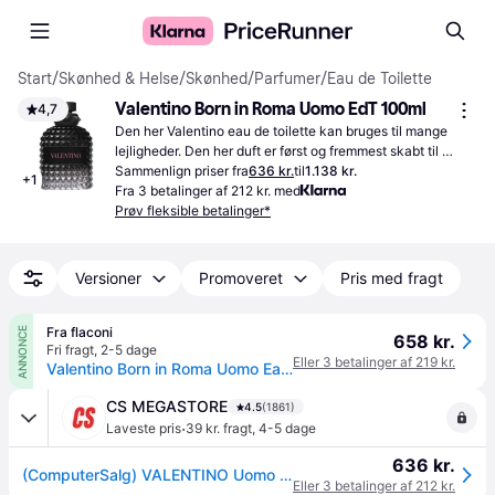
Start
/
Skønhed & Helse
/
Skønhed
/
Parfumer
/
Eau de Toilette
Valentino Born in Roma Uomo EdT 100ml
4,7
Den her Valentino eau de toilette kan bruges til mange 
lejligheder. Den her duft er først og fremmest skabt til 
mænd.
Sammenlign priser fra
636 kr.
til
1.138 kr.
+
1
Fra 3 betalinger af 212 kr. med
Prøv fleksible betalinger*
Versioner
Promoveret
Pris med fragt
Fra flaconi
ANNONCE
658 kr.
Fri fragt
,
2-5 dage
Eller 3 betalinger af 219 kr.
Valentino Born in Roma Uomo Eau de Toilette 100 ml
CS MEGASTORE
4.5
(1861)
·
Laveste pris
39 kr. fragt
,
4-5 dage
636 kr.
(ComputerSalg) VALENTINO Uomo Born in Roma Edt 100 ml
Eller 3 betalinger af 212 kr.