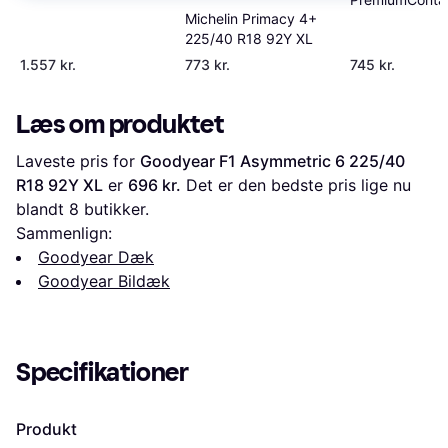
R20 104V XL
Michelin Primacy 4+
225/40 R18 92
225/40 R18 92Y XL
EVc
1.557 kr.
773 kr.
745 kr.
Læs om produktet
Laveste pris for 
Goodyear F1 Asymmetric 6 225/40 
R18 92Y XL
 er 
696 kr.
 Det er den bedste pris lige nu 
blandt 
8
 butikker.
Sammenlign:
Goodyear Dæk
Goodyear Bildæk
Specifikationer
Produkt