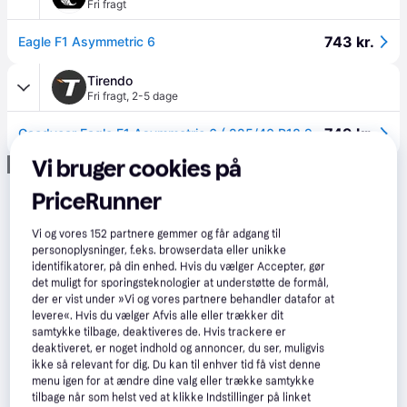
Fri fragt
743 kr.
Eagle F1 Asymmetric 6
Tirendo
Fri fragt
,
2-5 dage
749 kr.
Goodyear Eagle F1 Asymmetric 6 ( 225/40 R18 92Y XL EVR, med fælgbeskyttelse (MFS) )
Vi bruger cookies på
Annonce
PriceRunner
Vi og vores
152
partnere gemmer og får adgang til
personoplysninger, f.eks. browserdata eller unikke
identifikatorer, på din enhed. Hvis du vælger Accepter, gør
det muligt for sporingsteknologier at understøtte de formål,
der er vist under »Vi og vores partnere behandler datafor at
levere«. Hvis du vælger Afvis alle eller trækker dit
samtykke tilbage, deaktiveres de. Hvis trackere er
deaktiveret, er noget indhold og annoncer, du ser, muligvis
ikke så relevant for dig. Du kan til enhver tid få vist denne
menu igen for at ændre dine valg eller trække samtykke
tilbage når som helst ved at klikke Indstillinger på linket