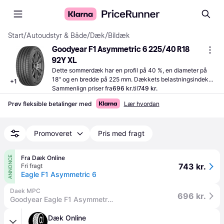
Start
/
Autoudstyr & Både
/
Dæk
/
Bildæk
Goodyear F1 Asymmetric 6 225/40 R18 
92Y XL
Dette sommerdæk har en profil på 40 %, en diameter på 
18" og en bredde på 225 mm. Dækkets belastningsindeks 
+
1
er 92, hvor en indeksværdi på 132 svarer til en vægt på 2 
Sammenlign priser fra
696 kr.
til
749 kr.
ton.
Prøv fleksible betalinger med
Lær hvordan
Promoveret
Pris med fragt
Fra Dæk Online
ANNONCE
743 kr.
Fri fragt
Eagle F1 Asymmetric 6
Daek MPC
696 kr.
Goodyear Eagle F1 Asymmetric 6 XL FP 225/40R18 92Y
Dæk Online