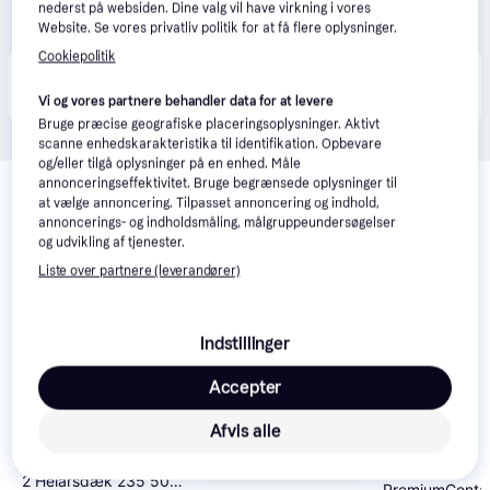
nederst på websiden. Dine valg vil have virkning i vores
Website. Se vores privatliv politik for at få flere oplysninger.
Cookiepolitik
Produktet fås også hos 
3
butikker
, som ikke er 
Vis alle
betalende kunde i denne kategori.
Vi og vores partnere behandler data for at levere
Bruge præcise geografiske placeringsoplysninger. Aktivt
scanne enhedskarakteristika til identifikation. Opbevare
og/eller tilgå oplysninger på en enhed. Måle
Relaterede produkter
annonceringseffektivitet. Bruge begrænsede oplysninger til
at vælge annoncering. Tilpasset annoncering og indhold,
Se vores forslag til andre produkter, der matcher dine 
annoncerings- og indholdsmåling, målgruppeundersøgelser
interesser.
Vis alle
og udvikling af tjenester.
Liste over partnere (leverandører)
Trender
Trender
Indstillinger
Accepter
Afvis alle
Continental AllSeason
Continental
2 Helårsdæk 235 50
PremiumContac