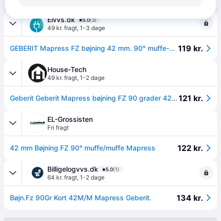
Elvvs.dk
5.0
(3)
49 kr. fragt
,
1-3 dage
119 kr.
GEBERIT Mapress FZ bøjning 42 mm. 90° muffe-muffe
House-Tech
49 kr. fragt
,
1-2 dage
121 kr.
Geberit Geberit Mapress bøjning FZ 90 grader 42mm muffe/muffe varme/køl 1 STK
EL-Grossisten
Fri fragt
122 kr.
42 mm Bøjning FZ 90° muffe/muffe Mapress
Billigelogvvs.dk
5.0
(1)
64 kr. fragt
,
1-2 dage
134 kr.
Bøjn.Fz 90Gr Kort 42M/M Mapress Geberit.