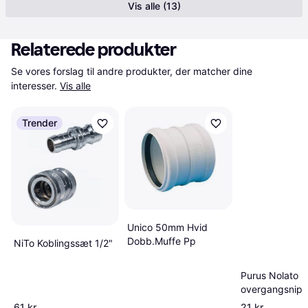
Vis alle (13)
Relaterede produkter
Se vores forslag til andre produkter, der matcher dine 
interesser.
Vis alle
Trender
Unico 50mm Hvid
Dobb.Muffe Pp
NiTo Koblingssæt 1/2"
Purus Nolato
overgangsnipp
1"-32 mm
61 kr.
21 kr.