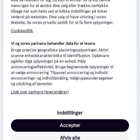
ikke så relevant for dig. Du kan til enhver tid få vist denne
menu igen for at ændre dine valg eller trække samtykke
tilbage når som helst ved at klikke Indstillinger på linket
nederst på websiden. Dine valg vil have virkning i vores
Website. Se vores privatliv politik for at få flere oplysninger.
Cookiepolitik
Vi og vores partnere behandler data for at levere
Bruge præcise geografiske placeringsoplysninger. Aktivt
scanne enhedskarakteristika til identifikation. Opbevare
Completvvs.dk
4.8
(105)
og/eller tilgå oplysninger på en enhed. Måle
39 kr. fragt
,
1-2 dage
annonceringseffektivitet. Bruge begrænsede oplysninger til
at vælge annoncering. Tilpasset annoncering og indhold,
129 kr.
Geberit Mapress forzinket bøjning t/varmeanlæg 42 mm - 90 grader
annoncerings- og indholdsmåling, målgruppeundersøgelser
og udvikling af tjenester.
BilligVVS
4.6
(55)
Liste over partnere (leverandører)
39 kr. fragt
,
1-2 dage
129 kr.
Geberit Mapress forzinket bøjning t/varmeanlæg 42 mm - 90 grader
Indstillinger
VVS-Eksperten.dk
4.5
(43)
Accepter
39 kr. fragt
,
1-2 dage
Afvis alle
129 kr.
Geberit Mapress forzinket bøjning t/varmeanlæg 42 mm - 90 grader