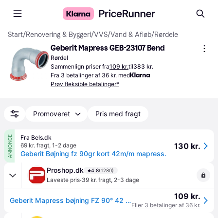
Start
/
Renovering & Byggeri
/
VVS
/
Vand & Afløb
/
Rørdele
Geberit Mapress GEB-23107 Bend
Rørdel
Sammenlign priser fra
109 kr.
til
383 kr.
Fra 3 betalinger af 36 kr. med
Prøv fleksible betalinger*
Promoveret
Pris med fragt
Fra Bels.dk
ANNONCE
130 kr.
69 kr. fragt
,
1-2 dage
Geberit Bøjning fz 90gr kort 42m/m mapress.
Proshop.dk
4.8
(1280)
·
Laveste pris
39 kr. fragt
,
2-3 dage
109 kr.
Geberit Mapress bøjning FZ 90° 42 mm med muffer
Eller 3 betalinger af 36 kr.