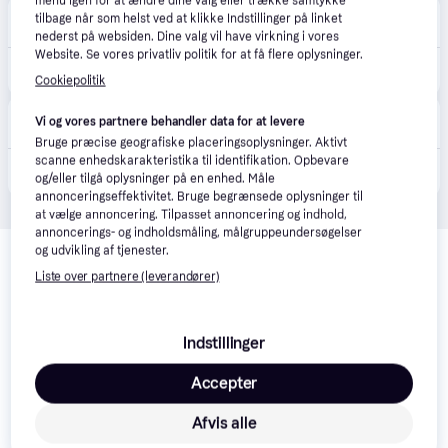
menu igen for at ændre dine valg eller trække samtykke
Elgiganten
4.3
(42)
tilbage når som helst ved at klikke Indstillinger på linket
49 kr. fragt
,
1-2 dage
nederst på websiden. Dine valg vil have virkning i vores
Website. Se vores privatliv politik for at få flere oplysninger.
2.290 kr.
JBL Tour Pro 3 true wireless in-ear-høretelefoner (sort)
Cookiepolitik
POWER
Vi og vores partnere behandler data for at levere
49 kr. fragt
,
1-2 dage
Bruge præcise geografiske placeringsoplysninger. Aktivt
scanne enhedskarakteristika til identifikation. Opbevare
2.290 kr.
JBL Tour Pro 3 True Wireless hovedtelefoner, sort.
og/eller tilgå oplysninger på en enhed. Måle
annonceringseffektivitet. Bruge begrænsede oplysninger til
at vælge annoncering. Tilpasset annoncering og indhold,
annoncerings- og indholdsmåling, målgruppeundersøgelser
Relaterede produkter
og udvikling af tjenester.
Se vores forslag til andre produkter, der matcher dine 
Liste over partnere (leverandører)
interesser.
Vis alle
Indstillinger
Accepter
Afvis alle