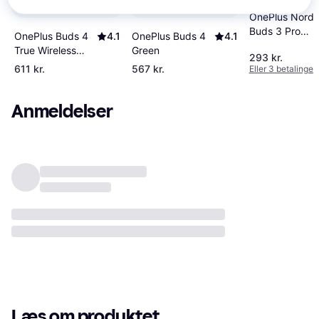
OnePlus Nord
Buds 3 Pro
OnePlus Buds 4
4.1
OnePlus Buds 4
4.1
Starry Black
True Wireless
Green
293 kr.
Earphones
611 kr.
567 kr.
Eller 3 betalinger 
Anmeldelser
Læs om produktet