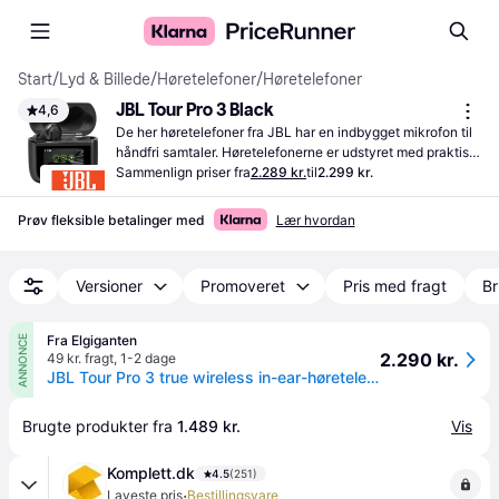
Start
/
Lyd & Billede
/
Høretelefoner
/
Høretelefoner
JBL Tour Pro 3 Black
4,6
De her høretelefoner fra JBL har en indbygget mikrofon til 
håndfri samtaler. Høretelefonerne er udstyret med praktisk, 
trådløs teknologi.
Sammenlign priser fra
2.289 kr.
til
2.299 kr.
Prøv fleksible betalinger med
Lær hvordan
Versioner
Promoveret
Pris med fragt
Br
Fra Elgiganten
ANNONCE
2.290 kr.
49 kr. fragt
,
1-2 dage
JBL Tour Pro 3 true wireless in-ear-høretelefoner (sort)
Brugte produkter fra 
1.489 kr.
Vis
Komplett.dk
4.5
(251)
·
Laveste pris
Bestillingsvare