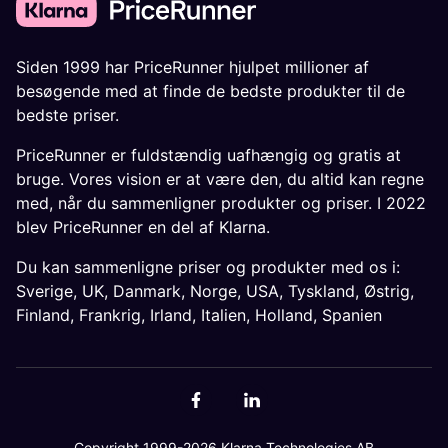
Siden 1999 har PriceRunner hjulpet millioner af
besøgende med at finde de bedste produkter til de
bedste priser.
PriceRunner er fuldstændig uafhængig og gratis at
bruge. Vores vision er at være den, du altid kan regne
med, når du sammenligner produkter og priser. I 2022
blev PriceRunner en del af Klarna.
Du kan sammenligne priser og produkter med os i:
Sverige
,
UK
,
Danmark
,
Norge
,
USA
,
Tyskland
,
Østrig
,
Finland
,
Frankrig
,
Irland
,
Italien
,
Holland
,
Spanien
Copyright 1999-2026 Klarna Technologies AB