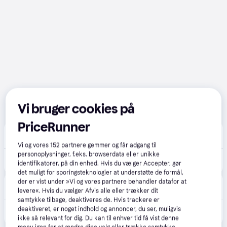
Vi bruger cookies på
PriceRunner
El-Salg
4.8
(17)
Fri fragt
,
2-4 dage
Vi og vores
152
partnere gemmer og får adgang til
personoplysninger, f.eks. browserdata eller unikke
2.299 kr.
JBL Tour Pro 3 trådløse in-ear høretelefoner sort.
identifikatorer, på din enhed. Hvis du vælger Accepter, gør
det muligt for sporingsteknologier at understøtte de formål,
der er vist under »Vi og vores partnere behandler datafor at
Punkt1
levere«. Hvis du vælger Afvis alle eller trækker dit
48 kr. fragt
,
1-2 dage
samtykke tilbage, deaktiveres de. Hvis trackere er
deaktiveret, er noget indhold og annoncer, du ser, muligvis
2.290 kr.
JBL Tour Pro 3 True Wireless hovedtelefoner, sort.
ikke så relevant for dig. Du kan til enhver tid få vist denne