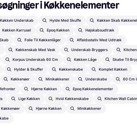
søgninger i Køkkenelementer
Køkken Underskab
Hylde Med Skuffe
Køkken Skab Køkkene
Køkken Karrusel
Epoq Køkken
Højskabsudtræk
 Skab
Folie Til Køkkenlåger
Affaldsstativ Med Udtræk
Køkkenskab Med Vask
Underskab Bryggers
Kitchen
Korpus Underskab 60 Cm
Køkken Låge
Skabe Til Bry
Hylder & Skuffer
Køkkenskabe
Komplet Køkken
Køkkenøer
Minikøkkener
Underskabe
60 Cm 
fefronter
Hjørne Køkken
Epoq Køkkenelementer
ts
Lige Køkken
Hvid Køkkenskabe
Kitchen Wall Cabi
Køkkenøer
Hjørne Køkken
Minikøkkener
skabe