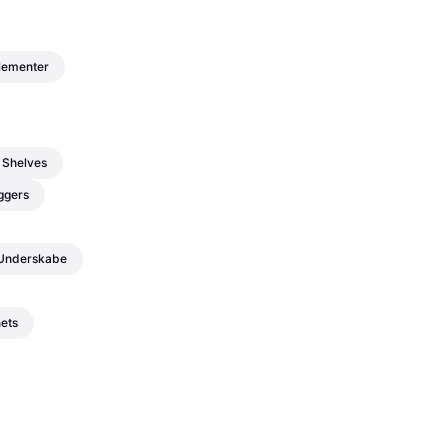
lementer
 Shelves
ggers
Underskabe
nets