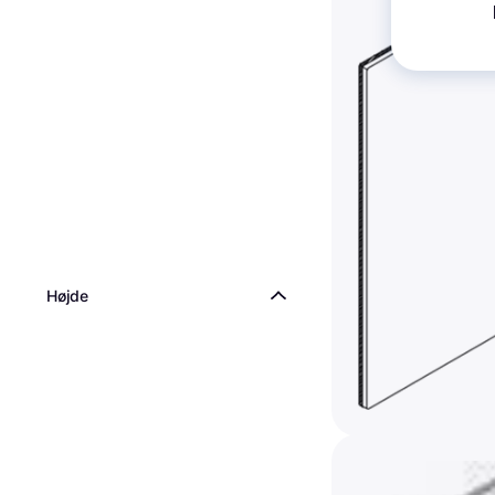
CUBIC Låge 3 x 1
566 x 182 mm
Køkkenlåge & Skuffefron
176 kr.
6 butikker
Højde
CUBIC Låge 4X1M
Køkkenlåge & Skuffefron