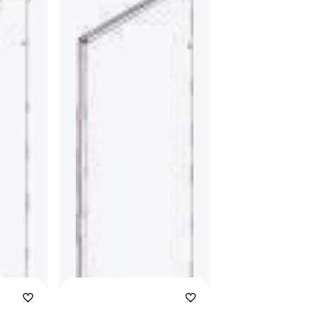
CUBIC Single H
Door Tet2x4
Køkkenlåge & Skuffef
691 kr.
1 butik
CUBIC Dør T1 x 4,
182x758 mm
Køkkenlåge & Skuffefront
446 kr.
1 butik