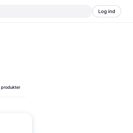
Log ind
Annonce
Annonce
 produkter