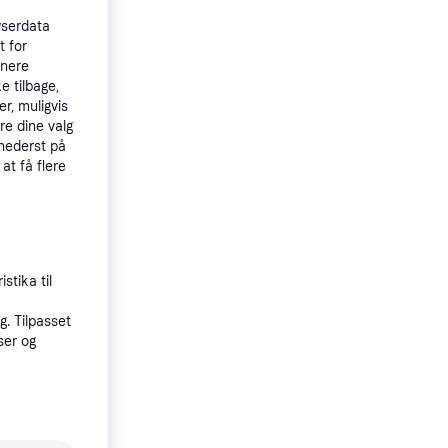
wserdata
t for
tnere
e tilbage,
r, muligvis
re dine valg
 nederst på
 at få flere
stika til
. Tilpasset
ser og