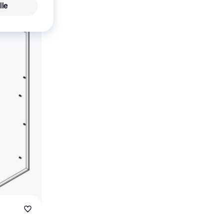
lle
X 7 bxh
ront
.