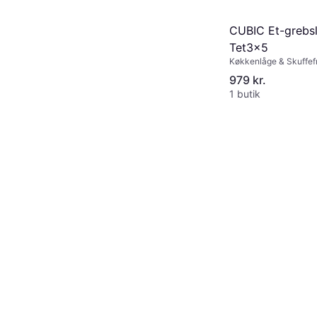
CUBIC Et-grebs
Tet3x5
Køkkenlåge & Skuffef
979 kr.
1 butik
CUBIC LÅGE 2X3 0590-
t
0203
Køkkenlåge & Skuffefront
857 kr.
1 butik