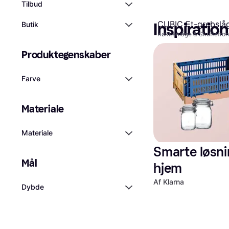
Tilbud
CUBIC Et-grebslå
Butik
Inspiration
Køkkenlåge & Skuffefron
1.165 kr.
Produktegenskaber
1 butik
Farve
Materiale
Materiale
Smarte løsninge
Mål
hjem
Af Klarna
Dybde