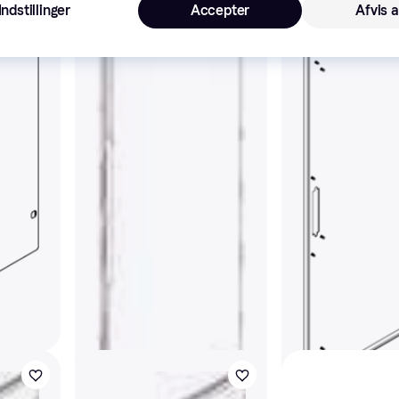
Indstillinger
Accepter
Afvis a
 Modul
CUBIC Door 2x2 Module
CUBIC Låge T4 
374x374 mm
758X1334MM
t
Køkkenlåge & Skuffefront
Køkkenlåge & Skuffef
221 kr.
1.022 kr.
1.151 kr
6 butikker
5 butikker
t