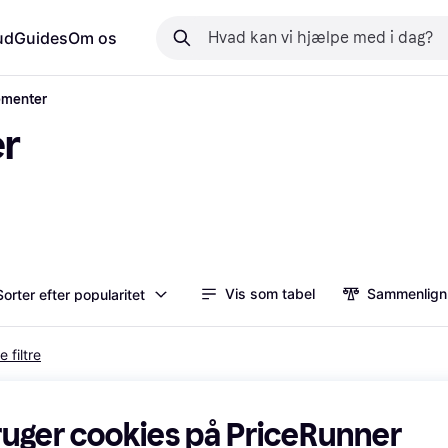
ud
Guides
Om os
ementer
er
Vis som tabel
Sammenlign
Sorter efter popularitet
e filtre
-129 kr.
ruger cookies på PriceRunner