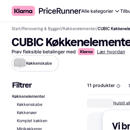
Alle kategorier
Tilb
Start
/
Renovering & Byggeri
/
Køkkenelementer
/
CUBIC Køkkenel
CUBIC Køkkenelement
Prøv fleksible betalinger med
Lær hvordan
Køkkenskabe
Filtrer
11 produkter
Køkkenelementer
Nulstil all
Køkkenskabe
Køkkenøer
Komplet køkken
Vi b
Minikøkkener