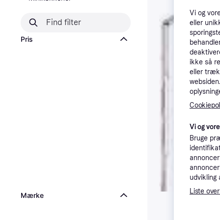
Vi og vor
eller unik
sporingst
Pris
behandler
deaktiver
ikke så r
eller træ
websiden. 
oplysninge
Cookiepoli
Vi og vor
Bruge præ
identifik
annonceri
annonceri
udvikling 
Liste over
Mærke