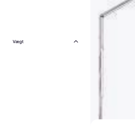
441 kr.
1 butik
Vægt