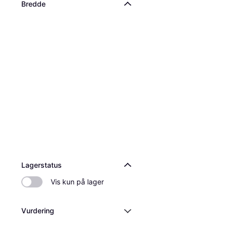
Bredde
CUBIC Dør T1 X 8
H182xB1526mm
Køkkenlåge & Skuffefron
853 kr.
1 butik
Lagerstatus
Vis kun på lager
Vurdering