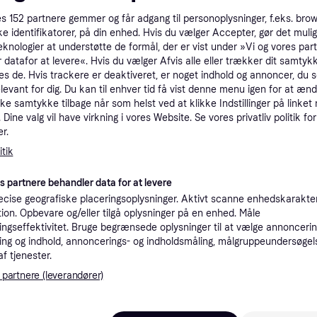
es
152
partnere gemmer og får adgang til personoplysninger, f.eks. bro
ke identifikatorer, på din enhed. Hvis du vælger Accepter, gør det mulig
eknologier at understøtte de formål, der er vist under »Vi og vores par
 datafor at levere«. Hvis du vælger Afvis alle eller trækker dit samtykk
es de. Hvis trackere er deaktiveret, er noget indhold og annoncer, du se
elevant for dig. Du kan til enhver tid få vist denne menu igen for at ænd
kke samtykke tilbage når som helst ved at klikke Indstillinger på linket
Dine valg vil have virkning i vores Website. Se vores privatliv politik for
r.
tik
es partnere behandler data for at levere
cise geografiske placeringsoplysninger. Aktivt scanne enhedskarakteri
ation. Opbevare og/eller tilgå oplysninger på en enhed. Måle
ngseffektivitet. Bruge begrænsede oplysninger til at vælge annoncering
ng og indhold, annoncerings- og indholdsmåling, målgruppeundersøgel
af tjenester.
 partnere (leverandører)