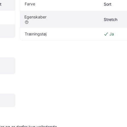
Farve
t
Sort
Egenskaber
Stretch
Træningstøj
Ja
r og er derfor kun vejledende. 
