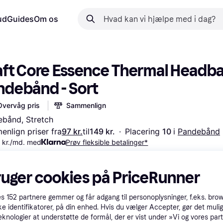
ud
Guides
Om os
aft Core Essence Thermal Headba
ndebånd - Sort
Overvåg pris
Sammenlign
bånd, Stretch
nlign priser fra
97 kr.
til
149 kr.
·
Placering 
10 
i 
Pandebånd
 kr./md. med
Prøv fleksible betalinger*
ruger cookies på PriceRunner
es
152
partnere gemmer og får adgang til personoplysninger, f.eks. bro
ke identifikatorer, på din enhed. Hvis du vælger Accepter, gør det mulig
eknologier at understøtte de formål, der er vist under »Vi og vores par