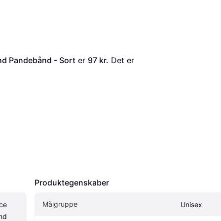
nd Pandebånd - Sort
 er 
97 kr.
 Det er 
Produktegenskaber
Målgruppe
ce 
Unisex
d 