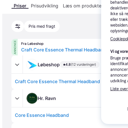
behandler
Priser
Prisudvikling
Læs om produktet
Specifika
deaktiver
ikke så r
eller træ
websiden. 
Pris med fragt
oplysninge
Cookiepoli
ANNONCE
Fra Løbeshop
Craft Core Essence Thermal Headband
Vi og vor
Bruge præ
identifik
Løbeshop
4.8
(12 vurderinger)
annonceri
annonceri
Craft Core Essence Thermal Headband
udvikling 
Liste over
Hr. Ravn
Core Essence Headband
Annonce