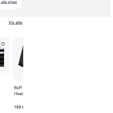
 alle priser
Vis alle
Asics Performance
Headband Unisex - B
Buff CoolNet UV Wide
Headband - Black
199 kr.
170 kr.