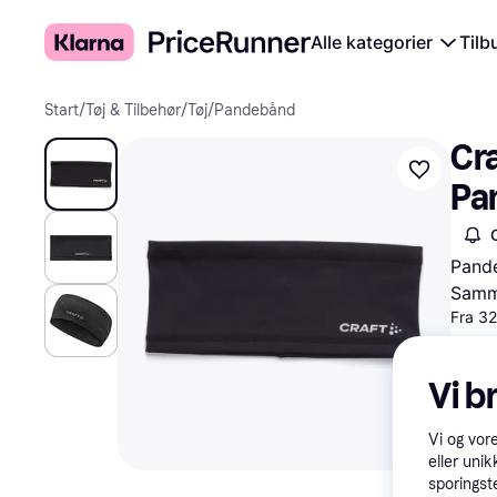
Alle kategorier
Tilb
Start
/
Tøj & Tilbehør
/
Tøj
/
Pandebånd
Cr
Pa
Pande
Samme
Fra 32
Vi b
Vi og vor
eller unik
sporingst