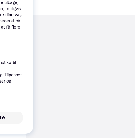
e tilbage,
r, muligvis
re dine valg
 nederst på
 at få flere
moveret
97 kr.
 32 kr./md.
stika til
. Tilpasset
ser og
97 kr.
32 kr./md.
lle
13 kr.
38 kr./md.