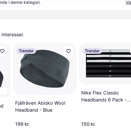
nde i denne kategori.
Vis
 interesser.
Trender
Trender
Nike Flex Classic
Headbands 6 Pack -
Fjällräven Abisko Wool
nd
White/Black
Headband - Blue
199 kr.
150 kr.