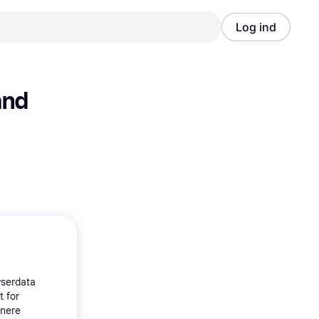
Log ind
Annonce
Annonce
nd 
wserdata
t for
tnere