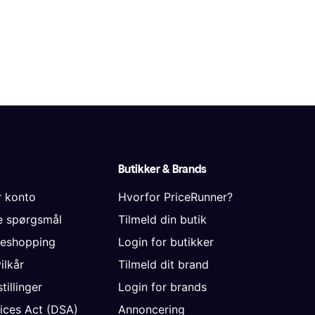
Butikker & Brands
r konto
Hvorfor PriceRunner?
de spørgsmål
Tilmeld din butik
neshopping
Login for butikker
vilkår
Tilmeld dit brand
tillinger
Login for brands
vices Act (DSA)
Annoncering