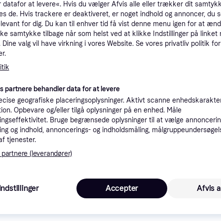
 datafor at levere«. Hvis du vælger Afvis alle eller trækker dit samtykk
tioner
es de. Hvis trackere er deaktiveret, er noget indhold og annoncer, du se
elevant for dig. Du kan til enhver tid få vist denne menu igen for at ænd
kke samtykke tilbage når som helst ved at klikke Indstillinger på linket
Dine valg vil have virkning i vores Website. Se vores privatliv politik for
Pro
r.
tik
39 kr. fragt
,
1-2 dage
Eller
es partnere behandler data for at levere
cise geografiske placeringsoplysninger. Aktivt scanne enhedskarakteri
ation. Opbevare og/eller tilgå oplysninger på en enhed. Måle
ngseffektivitet. Bruge begrænsede oplysninger til at vælge annoncering
ng og indhold, annoncerings- og indholdsmåling, målgruppeundersøgel
·
af tjenester.
Laveste pris
39 kr. fragt
,
1-2 dage
Eller 
 partnere (leverandører)
Indstillinger
Accepter
Afvis a
1
49 kr. fragt
,
1-3 dage
Eller 