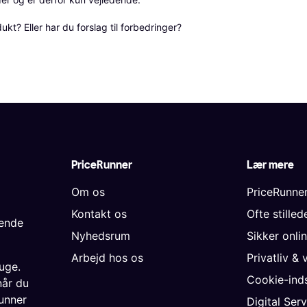
? Eller har du forslag til forbedringer? 
PriceRunner
Lær mere
Om os
PriceRunne
Kontakt os
Ofte stille
gende
Nyhedsrum
Sikker onli
Arbejd hos os
Privatliv & 
uge.
Cookie-inds
når du
unner
Digital Ser