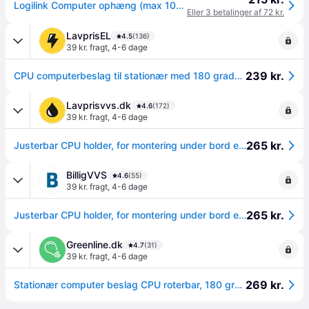
Logilink Computer ophæng (max 10kg)
Eller 3 betalinger af 72 kr.
LavprisEL
4.5
(136)
39 kr. fragt
,
4-6 dage
239 kr.
CPU computerbeslag til stationær med 180 grader rotation
Lavprisvvs.dk
4.6
(172)
39 kr. fragt
,
4-6 dage
265 kr.
Justerbar CPU holder, for montering under bord eller på væg
BilligVVS
4.6
(55)
39 kr. fragt
,
4-6 dage
265 kr.
Justerbar CPU holder, for montering under bord eller på væg
Greenline.dk
4.7
(31)
39 kr. fragt
,
4-6 dage
269 kr.
Stationær computer beslag CPU roterbar, 180 grader