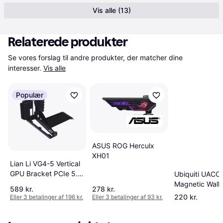
Vis alle (13)
Relaterede produkter
Se vores forslag til andre produkter, der matcher dine 
interesser.
Vis alle
Populær
ASUS ROG Herculx
XH01
Lian Li VG4-5 Vertical
GPU Bracket PCIe 5.0
Ubiquiti UACC
Black
Magnetic Wall
589 kr.
278 kr.
220 kr.
Eller 3 betalinger af 196 kr.
Eller 3 betalinger af 93 kr.