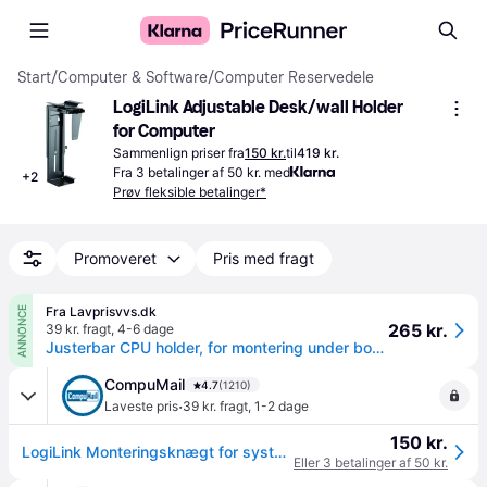
Start
/
Computer & Software
/
Computer Reservedele
LogiLink Adjustable Desk/wall Holder 
for Computer
Sammenlign priser fra
150 kr.
til
419 kr.
Fra 3 betalinger af 50 kr. med
+
2
Prøv fleksible betalinger*
Promoveret
Pris med fragt
Fra Lavprisvvs.dk
ANNONCE
265 kr.
39 kr. fragt
,
4-6 dage
Justerbar CPU holder, for montering under bord eller på væg
CompuMail
4.7
(1210)
·
Laveste pris
39 kr. fragt
,
1-2 dage
150 kr.
LogiLink Monteringsknægt for system Sort --> På lager, levering hos dig 09-08-2026
Eller 3 betalinger af 50 kr.