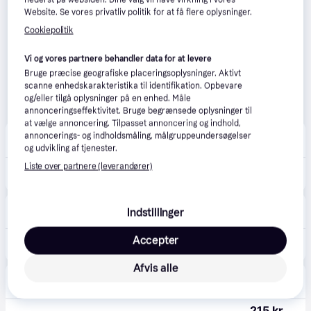
Website. Se vores privatliv politik for at få flere oplysninger.
Cookiepolitik
Vi og vores partnere behandler data for at levere
Bruge præcise geografiske placeringsoplysninger. Aktivt
scanne enhedskarakteristika til identifikation. Opbevare
og/eller tilgå oplysninger på en enhed. Måle
annonceringseffektivitet. Bruge begrænsede oplysninger til
at vælge annoncering. Tilpasset annoncering og indhold,
CS MEGASTORE
4.5
(1861)
annoncerings- og indholdsmåling, målgruppeundersøgelser
39 kr. fragt
,
2-3 dage
og udvikling af tjenester.
Liste over partnere (leverandører)
198 kr.
(ComputerSalg) LogiLink EO0005, Skrivebordsmonteret CPU-holder, 10 kg, Sort, 360°, 8,8 cm, 20,3 cm
Eller 3 betalinger af 66 kr.
Ultrashop
Indstillinger
39 kr. fragt
,
1-2 dage
Accepter
199 kr.
LogiLink Monteringsknægt for system Sort.
Afvis alle
avXperten
4.8
(428)
59 kr. fragt
,
1 dag
215 kr.