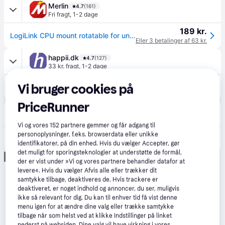
Merlin
4.7
(161)
Fri fragt
,
1-2 dage
189 kr.
LogiLink CPU mount rotatable for under desk and wall mouting
Eller 3 betalinger af 63 kr.
happii.dk
4.7
(127)
33 kr. fragt
,
1-2 dage
156 kr.
Vi bruger cookies på
LogiLink CPU mount rotatable for under desk and wall mouting
Eller 3 betalinger af 52 kr.
PriceRunner
Proshop.dk
4.8
(1280)
·
Laveste pris
39 kr. fragt
,
1-2 dage
Vi og vores
152
partnere gemmer og får adgang til
150 kr.
personoplysninger, f.eks. browserdata eller unikke
LogiLink CPU mount rotatable for under desk and wall mouting
identifikatorer, på din enhed. Hvis du vælger Accepter, gør
Eller 3 betalinger af 50 kr.
det muligt for sporingsteknologier at understøtte de formål,
Annonce
der er vist under »Vi og vores partnere behandler datafor at
levere«. Hvis du vælger Afvis alle eller trækker dit
samtykke tilbage, deaktiveres de. Hvis trackere er
deaktiveret, er noget indhold og annoncer, du ser, muligvis
ikke så relevant for dig. Du kan til enhver tid få vist denne
menu igen for at ændre dine valg eller trække samtykke
tilbage når som helst ved at klikke Indstillinger på linket
nederst på websiden. Dine valg vil have virkning i vores