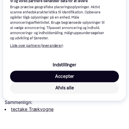
Vi og vores partnere behandler data for at levere
Bruge præcise geografiske placeringsoplysninger. Aktivt
scanne enhedskarakteristika til identifikation. Opbevare
og/eller tilgå oplysninger på en enhed. Måle
annonceringseffektivitet. Bruge begrænsede oplysninger til
Fuxtec Folding Wagon
at vælge annoncering. Tilpasset annoncering og indhold,
Hand Cart CT-700
annoncerings- og indholdsmåling, målgruppeundersøgelser
og udvikling af tjenester.
vidaXL Foldable
Hopfällbar
Garden Cart with Roof
Liste over partnere (leverandører)
Vagn/Skrinda 
1.599 kr.
538 kr.
449 kr.
Indstillinger
Læs om produktet
Accepter
Laveste pris for 
tectake Foldable Garden Trolley With 
Afvis alle
Carry Bag
 er 
-
. Det er den bedste pris lige nu hos 1 
butik.
Sammenlign:
tectake Trækvogne