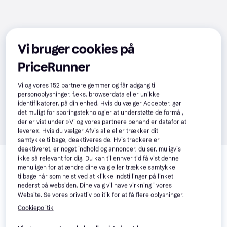
Vi bruger cookies på
PriceRunner
Vi og vores
152
partnere gemmer og får adgang til
personoplysninger, f.eks. browserdata eller unikke
identifikatorer, på din enhed. Hvis du vælger Accepter, gør
det muligt for sporingsteknologier at understøtte de formål,
der er vist under »Vi og vores partnere behandler datafor at
levere«. Hvis du vælger Afvis alle eller trækker dit
samtykke tilbage, deaktiveres de. Hvis trackere er
Relaterede produkter
deaktiveret, er noget indhold og annoncer, du ser, muligvis
ikke så relevant for dig. Du kan til enhver tid få vist denne
menu igen for at ændre dine valg eller trække samtykke
Se vores forslag til andre produkter, der matcher dine 
tilbage når som helst ved at klikke Indstillinger på linket
interesser.
Vis alle
nederst på websiden. Dine valg vil have virkning i vores
Website. Se vores privatliv politik for at få flere oplysninger.
Cookiepolitik