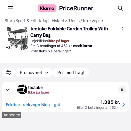
Start
/
Sport & Fritid
/
Jagt, Fiskeri & Udeliv
/
Trækvogne
tectake Foldable Garden Trolley With 
Carry Bag
I øjeblikket
ikke på lager
Fra 3 betalinger af 462 kr. med
+
3
Prøv fleksible betalinger*
Promoveret
Pris med fragt
tectake
Ikke på lager
1.385 kr.
Foldbar trækvogn Nico - grå
Eller 3 betalinger af 462 kr.
Annonce