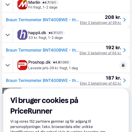
Merlin
4.7
(161)
Fri fragt
,
1-2 dage
208 kr.
Braun Termometer BNT400BWE - thermometer - black
Eller 3 betalinger af 69 kr.
happii.dk
4.7
(127)
33 kr. fragt
,
1-2 dage
192 kr.
Braun Termometer BNT400BWE - thermometer - black
Eller 3 betalinger af 64 kr.
Proshop.dk
4.8
(1280)
·
Laveste pris
39 kr. fragt
,
1 dag
187 kr.
Braun Termometer BNT400BWE - thermometer - black
Eller 3 betalinger af 62 kr.
Annonce
Vi bruger cookies på
PriceRunner
Vi og vores
152
partnere gemmer og får adgang til
personoplysninger, f.eks. browserdata eller unikke