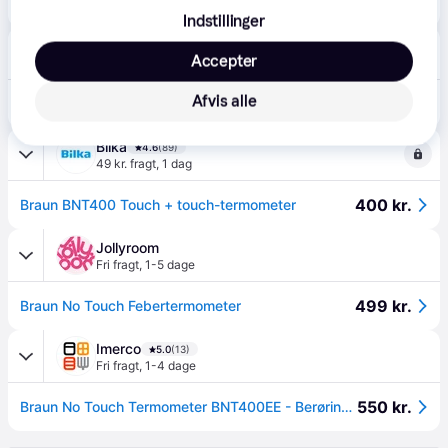
269 kr.
Braun BNT400WE No touch + touch Termometer Sølv Hvid.
Indstillinger
Føtex
4.8
(31)
Accepter
49 kr. fragt
,
1 dag
Afvis alle
400 kr.
Braun BNT400 Touch + touch-termometer
Bilka
4.6
(89)
49 kr. fragt
,
1 dag
400 kr.
Braun BNT400 Touch + touch-termometer
Jollyroom
Fri fragt
,
1-5 dage
499 kr.
Braun No Touch Febertermometer
Imerco
5.0
(13)
Fri fragt
,
1-4 dage
550 kr.
Braun No Touch Termometer BNT400EE - Berøringsfri - Brugervenligt - Age Precision-teknologi