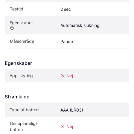
Testtid
2 sec
Egenskaber
Automatisk slukning
Måleområde
Pande
Egenskaber
App-styring
Nej
Strømkilde
Type af batteri
AAA (LR03)
Genopladeligt 
Nej
batteri