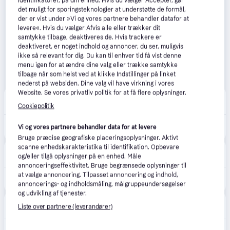
identifikatorer, på din enhed. Hvis du vælger Accepter, gør
det muligt for sporingsteknologier at understøtte de formål,
der er vist under »Vi og vores partnere behandler datafor at
levere«. Hvis du vælger Afvis alle eller trækker dit
samtykke tilbage, deaktiveres de. Hvis trackere er
deaktiveret, er noget indhold og annoncer, du ser, muligvis
ikke så relevant for dig. Du kan til enhver tid få vist denne
menu igen for at ændre dine valg eller trække samtykke
tilbage når som helst ved at klikke Indstillinger på linket
nederst på websiden. Dine valg vil have virkning i vores
Website. Se vores privatliv politik for at få flere oplysninger.
avXperten
4.8
(428)
49 kr. fragt
,
1 dag
Cookiepolitik
229 kr.
Braun BNT400B Pande Termometer - 2 Tilstande (Touch, No Touch)
Vi og vores partnere behandler data for at levere
Eller 3 betalinger af 76 kr.
Bruge præcise geografiske placeringsoplysninger. Aktivt
scanne enhedskarakteristika til identifikation. Opbevare
24hshop.dk
2.2
(24)
og/eller tilgå oplysninger på en enhed. Måle
49 kr. fragt
,
2-4 dage
annonceringseffektivitet. Bruge begrænsede oplysninger til
at vælge annoncering. Tilpasset annoncering og indhold,
249 kr.
Braun BNT400B Berøringsfrit termometer med alderspræcision.
annoncerings- og indholdsmåling, målgruppeundersøgelser
og udvikling af tjenester.
Ultrashop
Liste over partnere (leverandører)
39 kr. fragt
,
1-2 dage