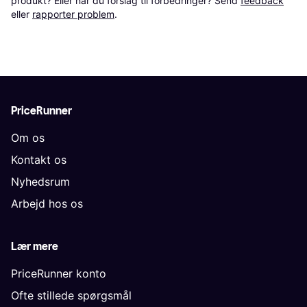
produkt? Eller har du forslag til forbedringer? Send 
feedback
eller 
rapporter problem
.
PriceRunner
Om os
Kontakt os
Nyhedsrum
Arbejd hos os
Lær mere
PriceRunner konto
Ofte stillede spørgsmål