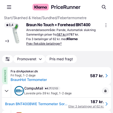
Start
/
Skønhed & Helse
/
Sundhed
/
Febertermometre
Braun No Touch + Forehead BNT400
3,4
Anvendelsesområde: Pande, Automatisk slukning
Sammenlign priser fra
187 kr.
til
787 kr.
Fra 3 betalinger af 62 kr. med
+
3
Prøv fleksible betalinger*
Promoveret
Pris med fragt
Fra dinApoteker.dk
ANNONCE
587 kr.
Fri fragt
,
1-2 dage
BraunHot Termometer
CompuMail
4.7
(1210)
·
Laveste pris
39 kr. fragt
,
1-2 dage
187 kr.
Braun BNT400BWE Termometer Sort --> På lager, levering hos dig 08-08-2026
Eller 3 betalinger af 62 kr.