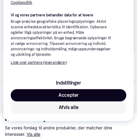
Cookiepolitik
Vi og vores partnere behandler data for at levere
Bruge præcise geografiske placeringsoplysninger. Aktivt
scanne enhedskarakteristika til identifikation. Opbevare
og/eller tilgå oplysninger på en enhed. Måle
annonceringseffektivitet. Bruge begrænsede oplysninger til
at vælge annoncering. Tilpasset annoncering og indhold,
annoncerings- og indholdsmåling, målgruppeundersøgelser
og udvikling af tjenester.
Bazta
39 kr. fragt
,
1-2 dage
Liste over partnere (leverandører)
94 kr.
Wilson Pro Comfort Overgrip Gul Tape 3 stk
Indstillinger
Produktet fås også hos 
2
butikker
, som ikke er 
Vis alle
Accepter
betalende kunde i denne kategori.
Afvis alle
Relaterede produkter
Se vores forslag til andre produkter, der matcher dine 
interesser.
Vis alle