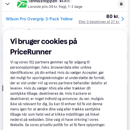
Tennisshoppen
5.0
(9)
·
Laveste pris
39 kr. fragt
,
1-2 dage
80 kr.
Wilson Pro Overgrip 3-Pack Yellow
Eller 3 betalinger af 27 kr.
Padelshoppen
4.8
(14)
·
Laveste pris
39 kr. fragt
,
1-2 dage
Vi bruger cookies på
80 kr.
Wilson Pro Overgrip 3-Pack Yellow - Gul
PriceRunner
Eller 3 betalinger af 27 kr.
Padellife
Vi og vores
152
partnere gemmer og får adgang til
·
Laveste pris
39 kr. fragt
,
1-3 dage
personoplysninger, f.eks. browserdata eller unikke
identifikatorer, på din enhed. Hvis du vælger Accepter, gør
80 kr.
Wilson Pro Overgrips (3-pak, Yellow)
det muligt for sporingsteknologier at understøtte de formål,
der er vist under »Vi og vores partnere behandler datafor at
Annonce
levere«. Hvis du vælger Afvis alle eller trækker dit
samtykke tilbage, deaktiveres de. Hvis trackere er
deaktiveret, er noget indhold og annoncer, du ser, muligvis
ikke så relevant for dig. Du kan til enhver tid få vist denne
menu igen for at ændre dine valg eller trække samtykke
tilbage når som helst ved at klikke Indstillinger på linket
nederst på websiden. Dine valg vil have virkning i vores
Website. Se vores privatliv politik for at få flere oplysninger.