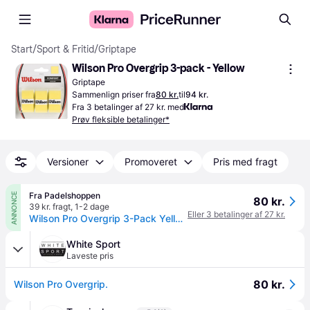
Start
/
Sport & Fritid
/
Griptape
Wilson Pro Overgrip 3-pack - Yellow
Griptape
Sammenlign priser fra
80 kr.
til
94 kr.
Fra 3 betalinger af 27 kr. med
Prøv fleksible betalinger*
Versioner
Promoveret
Pris med fragt
Fra Padelshoppen
ANNONCE
80 kr.
39 kr. fragt
,
1-2 dage
Eller 3 betalinger af 27 kr.
Wilson Pro Overgrip 3-Pack Yellow - Gul
White Sport
Laveste pris
80 kr.
Wilson Pro Overgrip.