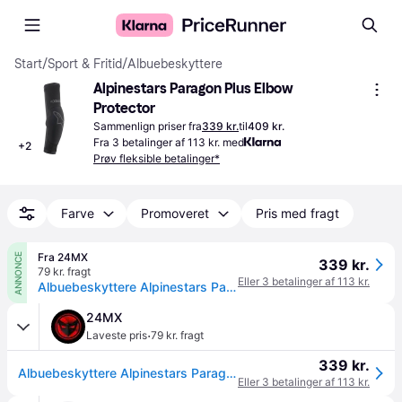
Start
/
Sport & Fritid
/
Albuebeskyttere
Alpinestars Paragon Plus Elbow 
Protector
Sammenlign priser fra
339 kr.
til
409 kr.
Fra 3 betalinger af 113 kr. med
+
2
Prøv fleksible betalinger*
Farve
Promoveret
Pris med fragt
Fra 24MX
ANNONCE
339 kr.
79 kr. fragt
Eller 3 betalinger af 113 kr.
Albuebeskyttere Alpinestars Paragon Plus Sort/HvidL - Hvid - L
24MX
·
Laveste pris
79 kr. fragt
339 kr.
Albuebeskyttere Alpinestars Paragon Plus Sort/HvidL - Hvid - L
Eller 3 betalinger af 113 kr.