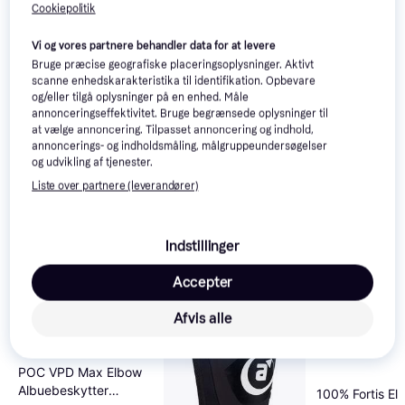
Relaterede produkter
Cookiepolitik
Se vores forslag til andre produkter, der matcher dine 
Vi og vores partnere behandler data for at levere
interesser.
Vis alle
Bruge præcise geografiske placeringsoplysninger. Aktivt
scanne enhedskarakteristika til identifikation. Opbevare
og/eller tilgå oplysninger på en enhed. Måle
annonceringseffektivitet. Bruge begrænsede oplysninger til
at vælge annoncering. Tilpasset annoncering og indhold,
annoncerings- og indholdsmåling, målgruppeundersøgelser
og udvikling af tjenester.
Liste over partnere (leverandører)
Indstillinger
Accepter
Afvis alle
POC VPD Max Elbow
Albuebeskytter
100% Fortis E