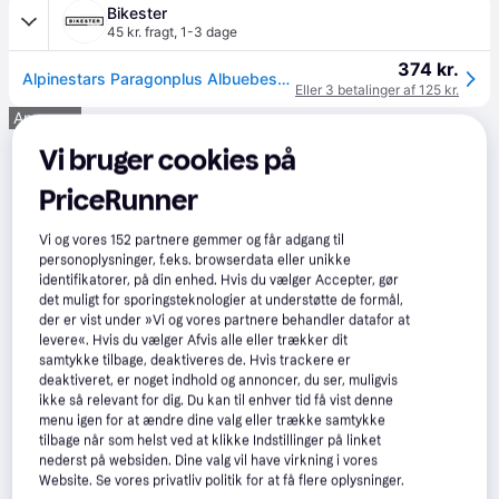
Bikester
45 kr. fragt
,
1-3 dage
374 kr.
Alpinestars Paragonplus Albuebeskytter Sort/Syregul Sort/Syregul.
Eller 3 betalinger af 125 kr.
Annonce
Vi bruger cookies på
PriceRunner
Vi og vores
152
partnere gemmer og får adgang til
personoplysninger, f.eks. browserdata eller unikke
identifikatorer, på din enhed. Hvis du vælger Accepter, gør
det muligt for sporingsteknologier at understøtte de formål,
der er vist under »Vi og vores partnere behandler datafor at
levere«. Hvis du vælger Afvis alle eller trækker dit
samtykke tilbage, deaktiveres de. Hvis trackere er
deaktiveret, er noget indhold og annoncer, du ser, muligvis
ikke så relevant for dig. Du kan til enhver tid få vist denne
menu igen for at ændre dine valg eller trække samtykke
tilbage når som helst ved at klikke Indstillinger på linket
nederst på websiden. Dine valg vil have virkning i vores
Website. Se vores privatliv politik for at få flere oplysninger.