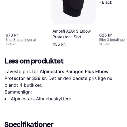
Uranium Black
- Black
Amplifi AEGI S Elbow
673 kr.
625 kr.
Protektor - Sort
Eller 3 betalinger af
Eller 3 betalinger 
455 kr.
224 kr.
208 kr.
Læs om produktet
Laveste pris for 
Alpinestars Paragon Plus Elbow 
Protector
 er 
339 kr.
 Det er den bedste pris lige nu 
blandt 
4
 butikker.
Sammenlign:
Alpinestars Albuebeskyttere
Specifikationer