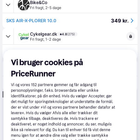
Bike&Co
Fri fragt
,
2-5 dage
349 kr.
SKS AIR-X-PLORER 10.0
Cykelgear.dk
4.8
(275)
Fri fragt
,
1-2 dage
379 kr.
SKS Airmotion 12.0
Vi bruger cookies på
Cykelpartner
4.6
(81)
Fri fragt
,
1-2 dage
PriceRunner
379 kr.
SKS Airmotion 12.0.
Vi og vores
152
partnere gemmer og får adgang til
personoplysninger, f.eks. browserdata eller unikke
Annonce
identifikatorer, på din enhed. Hvis du vælger Accepter, gør
det muligt for sporingsteknologier at understøtte de formål,
der er vist under »Vi og vores partnere behandler datafor at
levere«. Hvis du vælger Afvis alle eller trækker dit
samtykke tilbage, deaktiveres de. Hvis trackere er
deaktiveret, er noget indhold og annoncer, du ser, muligvis
ikke så relevant for dig. Du kan til enhver tid få vist denne
menu igen for at ændre dine valg eller trække samtykke