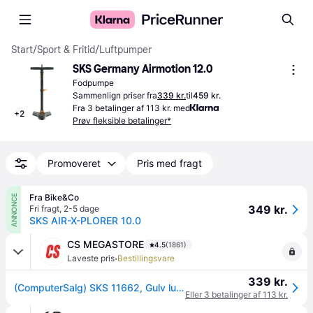
Start
/
Sport & Fritid
/
Luftpumper
SKS Germany Airmotion 12.0
Fodpumpe
Sammenlign priser fra
339 kr.
til
459 kr.
Fra 3 betalinger af 113 kr. med
+
2
Prøv fleksible betalinger*
Promoveret
Pris med fragt
Fra Bike&Co
ANNONCE
349 kr.
Fri fragt
,
2-5 dage
SKS AIR-X-PLORER 10.0
CS MEGASTORE
4.5
(1861)
·
Laveste pris
Bestillingsvare
339 kr.
(ComputerSalg) SKS 11662, Gulv luftpumpe, Cykel, Sort, Orange, T-type greb, 10 bar, 476 cm³
Eller 3 betalinger af 113 kr.