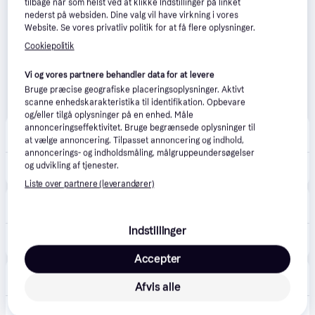
tilbage når som helst ved at klikke Indstillinger på linket
nederst på websiden. Dine valg vil have virkning i vores
Website. Se vores privatliv politik for at få flere oplysninger.
Cookiepolitik
Vi og vores partnere behandler data for at levere
Bruge præcise geografiske placeringsoplysninger. Aktivt
scanne enhedskarakteristika til identifikation. Opbevare
og/eller tilgå oplysninger på en enhed. Måle
Cykelshoppen.dk
annonceringseffektivitet. Bruge begrænsede oplysninger til
Fri fragt
at vælge annoncering. Tilpasset annoncering og indhold,
annoncerings- og indholdsmåling, målgruppeundersøgelser
og udvikling af tjenester.
379 kr.
SKS Airmotion 12.0 Fodpumpe, 174 PSI
Liste over partnere (leverandører)
Bikester
45 kr. fragt
,
1-3 dage
Indstillinger
347 kr.
Fodpumpe SKS Air-X-Plorer 10.0 10 bar/144 psi.
Eller 3 betalinger af 116 kr.
Accepter
Trodo
2-3 dage
Afvis alle
344 kr.
Cykelpumpe SKS AIR-X-PLORER 10.0.