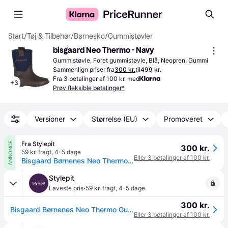
Start
/
Tøj & Tilbehør
/
Børnesko
/
Gummistøvler
bisgaard Neo Thermo - Navy
Gummistøvle, Foret gummistøvle, Blå, Neopren, Gummi
Sammenlign priser fra
300 kr.
til
499 kr.
Fra 3 betalinger af 100 kr. med
+
3
Prøv fleksible betalinger*
Versioner
Størrelse (EU)
Promoveret
Fra Stylepit
ANNONCE
300 kr.
59 kr. fragt
,
4-5 dage
Eller 3 betalinger af 100 kr.
Bisgaard Børnenes Neo Thermo Gummistøvler Blå
Stylepit
·
Laveste pris
59 kr. fragt
,
4-5 dage
300 kr.
Bisgaard Børnenes Neo Thermo Gummistøvler Blå
Eller 3 betalinger af 100 kr.