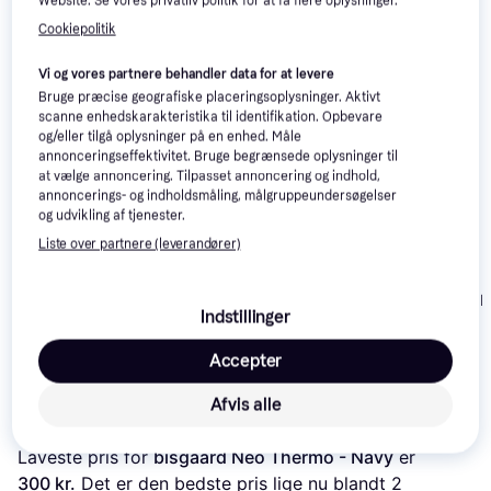
Website. Se vores privatliv politik for at få flere oplysninger.
Relaterede produkter
Cookiepolitik
Se vores forslag til andre produkter, der matcher dine 
interesser.
Vis alle
Vi og vores partnere behandler data for at levere
Bruge præcise geografiske placeringsoplysninger. Aktivt
scanne enhedskarakteristika til identifikation. Opbevare
Trender
og/eller tilgå oplysninger på en enhed. Måle
annonceringseffektivitet. Bruge begrænsede oplysninger til
at vælge annoncering. Tilpasset annoncering og indhold,
annoncerings- og indholdsmåling, målgruppeundersøgelser
og udvikling af tjenester.
Liste over partnere (leverandører)
Viking Jolly Print -
Viking Jolly - 
Viking Jolly Print
Indstillinger
Bluegreen/White
Warm - Blue/Multi
240 kr.
400 kr.
229 kr.
Accepter
Afvis alle
Læs om produktet
Laveste pris for 
bisgaard Neo Thermo - Navy
 er 
300 kr.
 Det er den bedste pris lige nu blandt 
2