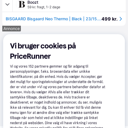
Boozt
59 kr. fragt
,
1-2 dage
499 kr.
BISGAARD Bisgaard Neo Thermo | Black | 23/15.4 cm
Annonce
Vi bruger cookies på
PriceRunner
Vi og vores
152
partnere gemmer og får adgang til
personoplysninger, f.eks. browserdata eller unikke
identifikatorer, på din enhed. Hvis du vælger Accepter, gør
det muligt for sporingsteknologier at understøtte de formål,
der er vist under »Vi og vores partnere behandler datafor at
levere«. Hvis du vælger Afvis alle eller trækker dit
samtykke tilbage, deaktiveres de. Hvis trackere er
deaktiveret, er noget indhold og annoncer, du ser, muligvis
ikke så relevant for dig. Du kan til enhver tid få vist denne
menu igen for at ændre dine valg eller trække samtykke
tilbage når som helst ved at klikke Indstillinger på linket
nederst på websiden. Dine valg vil have virkning i vores