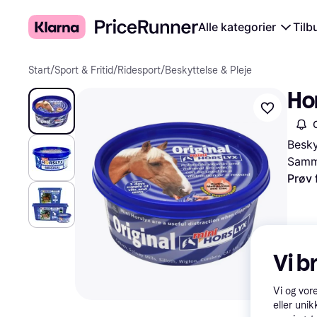
Alle kategorier
Tilb
Start
/
Sport & Fritid
/
Ridesport
/
Beskyttelse & Pleje
Hor
Besky
Samme
Prøv 
Vi b
Vi og vor
eller unik