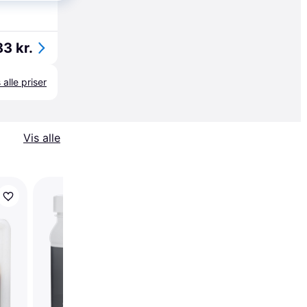
83 kr.
 alle priser
Vis alle
Trender
Equidan EquiMobility