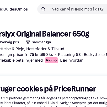
ud
Guides
Om os
slyx Original Balancer 650g
Overvåg pris
Sammenlign
ttelse & Pleje, Hestefoder & Tilskud
nlign priser fra
75 kr.
til
90 kr.
·
Placering 
53 
i 
Beskyttelse 
fleksible betalinger med
Lær hvordan
ruger cookies på PriceRunner
es
152
partnere gemmer og får adgang til personoplysninger, f.eks. bro
ke identifikatorer, på din enhed. Hvis du vælger Accepter, gør det mulig