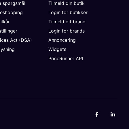
de spørgsmål
Tilmeld din butik
neshopping
Login for butikker
vilkår
Tilmeld dit brand
tillinger
Login for brands
vices Act (DSA)
Annoncering
ysning
Widgets
PriceRunner API