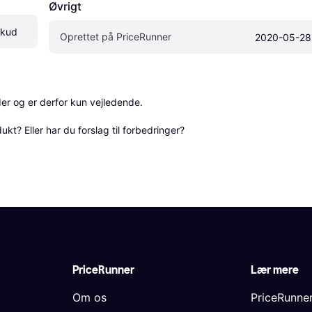
Øvrigt
skud 
Oprettet på PriceRunner
2020-05-28
r og er derfor kun vejledende. 

? Eller har du forslag til forbedringer? 
PriceRunner
Lær mere
Om os
PriceRunne