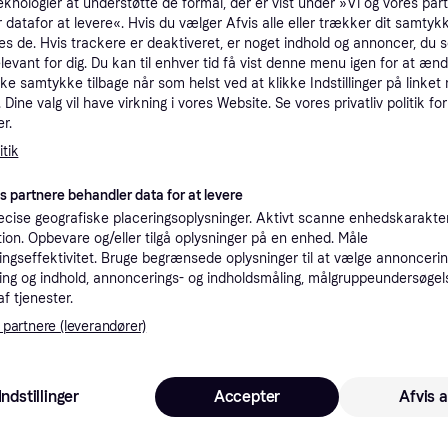
eknologier at understøtte de formål, der er vist under »Vi og vores par
tioner
 datafor at levere«. Hvis du vælger Afvis alle eller trækker dit samtykk
es de. Hvis trackere er deaktiveret, er noget indhold og annoncer, du se
elevant for dig. Du kan til enhver tid få vist denne menu igen for at ænd
kke samtykke tilbage når som helst ved at klikke Indstillinger på linket
Pro
Dine valg vil have virkning i vores Website. Se vores privatliv politik for
r.
tik
49 kr. fragt
,
2 dage
Eller
es partnere behandler data for at levere
cise geografiske placeringsoplysninger. Aktivt scanne enhedskarakteri
ation. Opbevare og/eller tilgå oplysninger på en enhed. Måle
ngseffektivitet. Bruge begrænsede oplysninger til at vælge annoncering
ng og indhold, annoncerings- og indholdsmåling, målgruppeundersøgel
·
Laveste pris
49 kr. fragt
,
2 dage
Eller 
af tjenester.
 partnere (leverandører)
Indstillinger
Accepter
Afvis a
49 kr. fragt
,
2-4 dage
Eller 