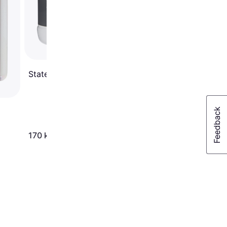
Statera Stay Calm 800g
170 kr.
539 kr.