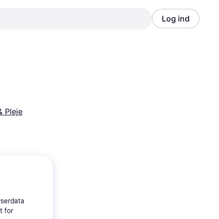
Log ind
Annonce
Annonce
& Pleje
wserdata
t for