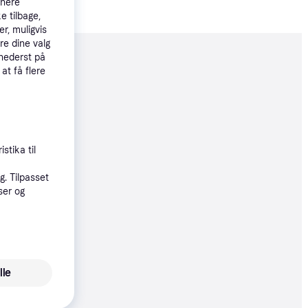
tnere
e tilbage,
r, muligvis
re dine valg
 nederst på
moveret
 at få flere
75 kr.
 25 kr./md.
stika til
. Tilpasset
75 kr.
ser og
25 kr./md.
90 kr.
lle
30 kr./md.