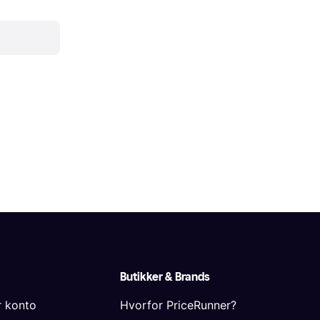
Butikker & Brands
r konto
Hvorfor PriceRunner?