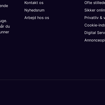
Kontakt os
Ofte stille
gende
Nyhedsrum
Sikker onli
Arbejd hos os
Privatliv & 
uge.
Cookie-inds
når du
unner
Digital Ser
Annonceopl