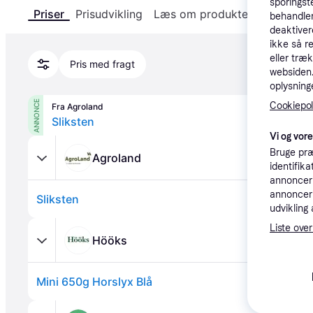
sporingst
Priser
Prisudvikling
Læs om produktet
Specifika
behandler
deaktiver
ikke så r
eller træ
Pris med fragt
websiden. 
oplysninge
ANNONCE
Cookiepoli
Fra Agroland
Sliksten
Vi og vor
Bruge præ
Agroland
identifik
annonceri
annonceri
Sliksten
udvikling 
Liste over
Hööks
Mini 650g Horslyx Blå