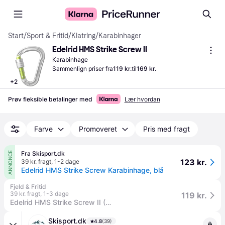
Start
/
Sport & Fritid
/
Klatring
/
Karabinhager
Edelrid HMS Strike Screw II
Karabinhage
Sammenlign priser fra
119 kr.
til
169 kr.
+
2
Prøv fleksible betalinger med
Lær hvordan
Farve
Promoveret
Pris med fragt
Fra Skisport.dk
ANNONCE
123 kr.
39 kr. fragt
,
1-2 dage
Edelrid HMS Strike Screw Karabinhage, blå
Fjeld & Fritid
39 kr. fragt
,
1-3 dage
119 kr.
Edelrid HMS Strike Screw II (Grøn (OASIS)).
Skisport.dk
4.8
(39)