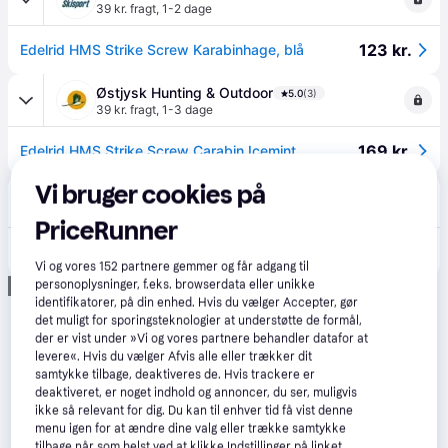
39 kr. fragt
,
1-2 dage
123 kr.
Edelrid HMS Strike Screw Karabinhage, blå
Østjysk Hunting & Outdoor
5.0
(3)
39 kr. fragt
,
1-3 dage
169 kr.
Edelrid HMS Strike Screw Carabin Icemint
Vi bruger cookies på
OutMore
39 kr. fragt
,
2-4 dage
PriceRunner
166 kr.
Edelrid Hms Strike Screw - Icemint - Str. Pcs - Karabinhage
Vi og vores
152
partnere gemmer og får adgang til
Annonce
personoplysninger, f.eks. browserdata eller unikke
identifikatorer, på din enhed. Hvis du vælger Accepter, gør
det muligt for sporingsteknologier at understøtte de formål,
der er vist under »Vi og vores partnere behandler datafor at
levere«. Hvis du vælger Afvis alle eller trækker dit
samtykke tilbage, deaktiveres de. Hvis trackere er
deaktiveret, er noget indhold og annoncer, du ser, muligvis
ikke så relevant for dig. Du kan til enhver tid få vist denne
menu igen for at ændre dine valg eller trække samtykke
tilbage når som helst ved at klikke Indstillinger på linket