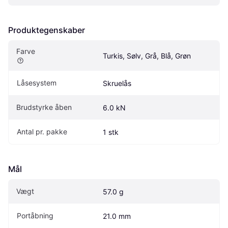
Produktegenskaber
Farve
Turkis, Sølv, Grå, Blå, Grøn
Låsesystem
Skruelås
Brudstyrke åben
6.0 kN
Antal pr. pakke
1 stk
Mål
Vægt
57.0 g
Portåbning
21.0 mm