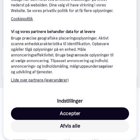
nederst på websiden. Dine valg vil have virkning i vores
Website. Se vores privatliv politik for at få flere oplysninger.
Cookiepolitik
Vi og vores partnere behandler data for at levere
Bruge præcise geografiske placeringsoplysninger. Aktivt
scanne enhedskarakteristika til identifikation. Opbevare
og/eller tilgå oplysninger på en enhed. Måle
MaxiPro
annonceringseffektivitet. Bruge begrænsede oplysninger til
39 kr. fragt
,
2-4 dage
at vælge annoncering. Tilpasset annoncering og indhold,
annoncerings- og indholdsmåling, målgruppeundersøgelser
166 kr.
Edelrid Hms Strike Screw - Icemint - Str. Pcs - Karabinhage
og udvikling af tjenester.
Liste over partnere (leverandører)
Relaterede produkter
Indstillinger
Se vores forslag til andre produkter, der matcher dine 
interesser.
Vis alle
Accepter
Afvis alle
Trender
Trender