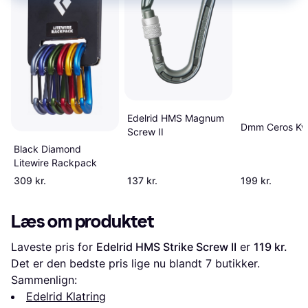
Edelrid HMS Magnum
Dmm Ceros Kw
Screw II
Black Diamond
Litewire Rackpack
309 kr.
137 kr.
199 kr.
Læs om produktet
Laveste pris for 
Edelrid HMS Strike Screw II
 er 
119 kr.
Det er den bedste pris lige nu blandt 
7
 butikker.
Sammenlign:
Edelrid Klatring