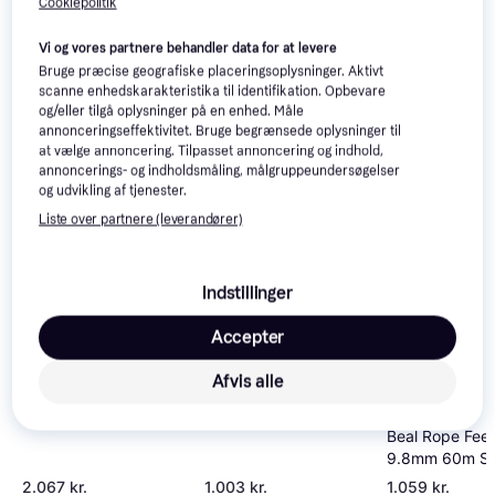
Cookiepolitik
Vi og vores partnere behandler data for at levere
Bruge præcise geografiske placeringsoplysninger. Aktivt
scanne enhedskarakteristika til identifikation. Opbevare
og/eller tilgå oplysninger på en enhed. Måle
annonceringseffektivitet. Bruge begrænsede oplysninger til
at vælge annoncering. Tilpasset annoncering og indhold,
annoncerings- og indholdsmåling, målgruppeundersøgelser
og udvikling af tjenester.
Beal Karma 9.8mm
Liste over partnere (leverandører)
60m
Indstillinger
Accepter
Beal Sunrise 9.2mm
Afvis alle
Helreb 70 m
Beal Rope Fee
9.8mm 60m So
Orange
2.067 kr.
1.003 kr.
1.059 kr.