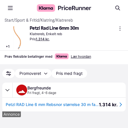
Start
/
Sport & Fritid
/
Klatring
/
Klatrereb
Petzl Rad Line 6mm 30m
Klatrereb, Enkelt reb
Pris
1.314 kr.
+
1
Prøv fleksible betalinger med
Lær hvordan
Promoveret
Pris med fragt
Bergfreunde
Fri fragt
,
4-6 dage
1.314 kr.
Petzl RAD Line 6 mm Rebsnor størrelse 30 m farve orange
Annonce