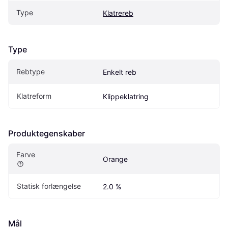
Type
Klatrereb
Type
Rebtype
Enkelt reb
Klatreform
Klippeklatring
Produktegenskaber
Farve
Orange
Statisk forlængelse
2.0 %
Mål