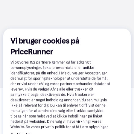
Vi bruger cookies på
PriceRunner
Vi og vores
152
partnere gemmer og får adgang til
personoplysninger, f.eks. browserdata eller unikke
identifikatorer, på din enhed. Hvis du vælger Accepter, gør
det muligt for sporingsteknologier at understøtte de formål,
der er vist under »Vi og vores partnere behandler datafor at
levere«. Hvis du vælger Afvis alle eller trækker dit
Relaterede produkter
samtykke tilbage, deaktiveres de. Hvis trackere er
deaktiveret, er noget indhold og annoncer, du ser, muligvis
Se vores forslag til andre produkter, der matcher dine 
ikke så relevant for dig. Du kan til enhver tid få vist denne
interesser.
Vis alle
menu igen for at ændre dine valg eller trække samtykke
tilbage når som helst ved at klikke Indstillinger på linket
nederst på websiden. Dine valg vil have virkning i vores
-487 kr.
Website. Se vores privatliv politik for at få flere oplysninger.