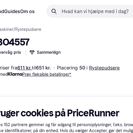
ud
Guides
Om os
askiner
/
Rystepudsere
 BO4557
ervåg pris
Sammenlign
iser fra
611 kr.
til
651 kr.
·
Placering 
50 
i 
Rystepudsere
 med
Prøv fleksible betalinger*
ruger cookies på PriceRunner
es
152
partnere gemmer og får adgang til personoplysninger, f.eks. bro
ke identifikatorer, på din enhed. Hvis du vælger Accepter, gør det mulig