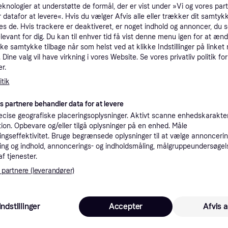
eknologier at understøtte de formål, der er vist under »Vi og vores par
tet
Specifikationer
 datafor at levere«. Hvis du vælger Afvis alle eller trækker dit samtykk
es de. Hvis trackere er deaktiveret, er noget indhold og annoncer, du se
elevant for dig. Du kan til enhver tid få vist denne menu igen for at ænd
Pro
kke samtykke tilbage når som helst ved at klikke Indstillinger på linket
Dine valg vil have virkning i vores Website. Se vores privatliv politik for
r.
tik
6
Fri fragt
557
es partnere behandler data for at levere
K
cise geografiske placeringsoplysninger. Aktivt scanne enhedskarakteri
ation. Opbevare og/eller tilgå oplysninger på en enhed. Måle
ngseffektivitet. Bruge begrænsede oplysninger til at vælge annoncering
6
(ComputerSalg) Makita BO4557 - Kredsløbssliber - 180 W - 114 x 140 mm
·
Laveste pris
Bestillingsvare
ng og indhold, annoncerings- og indholdsmåling, målgruppeundersøgel
Eller 2
af tjenester.
 partnere (leverandører)
6
Fri fragt
Indstillinger
Accepter
Afvis a