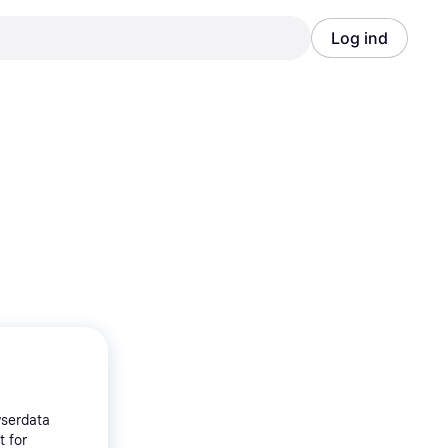
Log ind
Annonce
Annonce
wserdata
t for