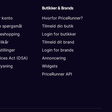
Butikker & Brands
r konto
Hvorfor PriceRunner?
de spørgsmål
Tilmeld din butik
neshopping
Login for butikker
vilkår
Tilmeld dit brand
tillinger
Login for brands
vices Act (DSA)
Annoncering
ysning
Widgets
PriceRunner API