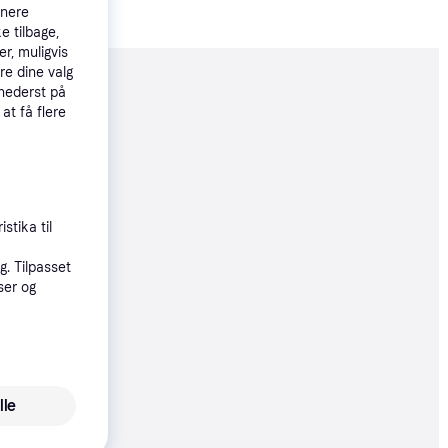
tnere
e tilbage,
r, muligvis
re dine valg
moveret
 nederst på
 at få flere
51 kr.
øbsgaranti
stika til
. Tilpasset
11 kr.
ser og
04 kr./md.
51 kr.
lle