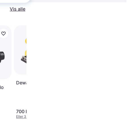
Vis alle
Bosch PSS 250 AE
4.6
Dewalt DWE6411-QS
lo
700 kr.
605 kr.
Eller 3 betalinger af 233 kr.