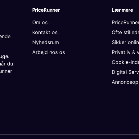
PriceRunner
Lær mere
Om os
PriceRunne
Kontakt os
Ofte stille
gende
Nyhedsrum
Sikker onli
Arbejd hos os
Privatliv & 
uge.
Cookie-inds
når du
unner
Digital Ser
Annonceopl