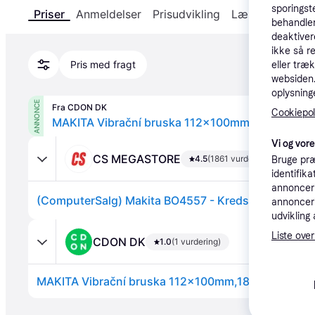
sporingst
Priser
Anmeldelser
Prisudvikling
Læs om produk
behandler
deaktiver
ikke så r
Pris med fragt
eller træ
websiden. 
oplysninge
ANNONCE
Fra CDON DK
Cookiepoli
MAKITA Vibrační bruska 112x100mm,180W BO4
Vi og vor
CS MEGASTORE
4.5
(1861 vurderinger)
Bruge præ
identifik
annonceri
annonceri
udvikling 
Liste over
CDON DK
1.0
(1 vurdering)
MAKITA Vibrační bruska 112x100mm,180W BO4557
Annonce