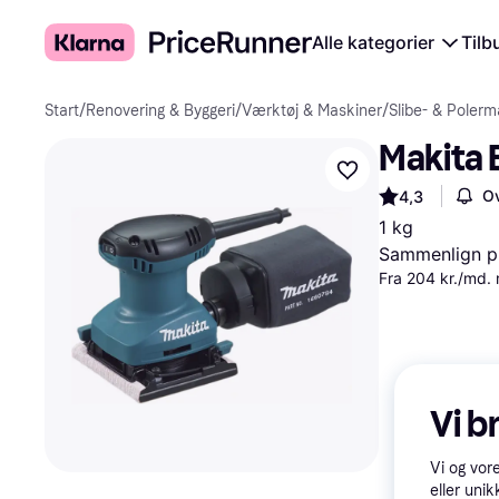
Alle kategorier
Tilb
Start
/
Renovering & Byggeri
/
Værktøj & Maskiner
/
Slibe- & Polerm
Makita
Ov
4,3
1 kg
Sammenlign pr
Fra 204 kr./md.
Vi b
Vi og vor
eller unik