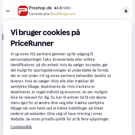
Proshop.dk
4.8
(1280)
·
Laveste pris
Bestillingsvare
250 kr.
DAS Papier Maché 1 Kg
Eller 3 betalinger af 83 kr.
Vi bruger cookies på
Annonce
PriceRunner
Vi og vores
152
partnere gemmer og får adgang til
personoplysninger, f.eks. browserdata eller unikke
identifikatorer, på din enhed. Hvis du vælger Accepter, gør
det muligt for sporingsteknologier at understøtte de formål,
der er vist under »Vi og vores partnere behandler datafor at
levere«. Hvis du vælger Afvis alle eller trækker dit
samtykke tilbage, deaktiveres de. Hvis trackere er
deaktiveret, er noget indhold og annoncer, du ser, muligvis
ikke så relevant for dig. Du kan til enhver tid få vist denne
menu igen for at ændre dine valg eller trække samtykke
tilbage når som helst ved at klikke Indstillinger på linket
nederst på websiden. Dine valg vil have virkning i vores
Website. Se vores privatliv politik for at få flere oplysninger.
Cookiepolitik