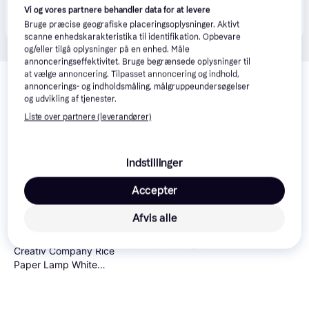
Produktet fås også hos 
1
butik
, som ikke er betalende 
Vi og vores partnere behandler data for at levere
Vis alle
kunde i denne kategori.
Bruge præcise geografiske placeringsoplysninger. Aktivt
scanne enhedskarakteristika til identifikation. Opbevare
og/eller tilgå oplysninger på en enhed. Måle
annonceringseffektivitet. Bruge begrænsede oplysninger til
Relaterede produkter
at vælge annoncering. Tilpasset annoncering og indhold,
annoncerings- og indholdsmåling, målgruppeundersøgelser
Se vores forslag til andre produkter, der matcher dine 
og udvikling af tjenester.
interesser.
Vis alle
Liste over partnere (leverandører)
Indstillinger
Accepter
Afvis alle
Artino Plastpalette
blomst Røverkøb
Creativ Company Rice
Paper Lamp White
35cm