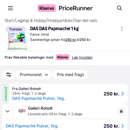
Start
/
Legetøj & Hobby
/
Hobbyartikler
/
Gør-det-selv
DAS DAS Papmaché 1 kg
Trender
Farve: Hvid
Sammenlign priser fra
250 kr.
til
250 kr.
Prøv fleksible betalinger med
Lær hvordan
Promoveret
Pris med fragt
Fra Galleri Roholt
ANNONCE
250 kr.
39 kr. fragt
,
1-2 dage
DAS Papmaché Pulver, 1kg..
Galleri Roholt
·
Laveste pris
39 kr. fragt
,
1-2 dage
250 kr.
DAS Papmaché Pulver, 1kg..