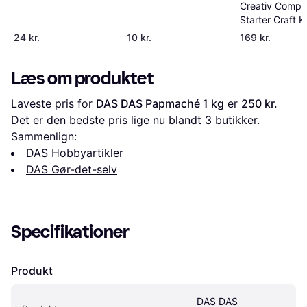
Creativ Comp
Starter Craft Ki
Crochet
24 kr.
10 kr.
169 kr.
Læs om produktet
Laveste pris for 
DAS DAS Papmaché 1 kg
 er 
250 kr.
Det er den bedste pris lige nu blandt 
3
 butikker.
Sammenlign:
DAS Hobbyartikler
DAS Gør-det-selv
Specifikationer
Produkt
DAS DAS 