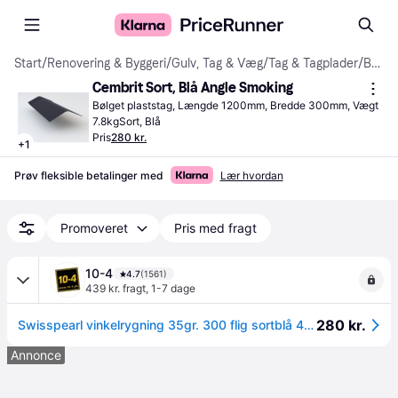
Start
/
Renovering & Byggeri
/
Gulv, Tag & Væg
/
Tag & Tagplader
/
Bølgede plaststage
Cembrit Sort, Blå Angle Smoking
Bølget plaststag, Længde 1200mm, Bredde 300mm, Vægt 
7.8kgSort, Blå
Pris
280 kr.
+
1
Prøv fleksible betalinger med
Lær hvordan
Promoveret
Pris med fragt
10-4
4.7
(1561)
439 kr. fragt
,
1-7 dage
280 kr.
Swisspearl vinkelrygning 35gr. 300 flig sortblå 46000107
Annonce