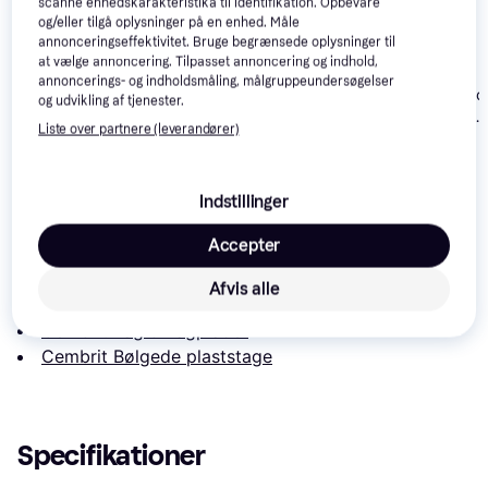
scanne enhedskarakteristika til identifikation. Opbevare
og/eller tilgå oplysninger på en enhed. Måle
annonceringseffektivitet. Bruge begrænsede oplysninger til
at vælge annoncering. Tilpasset annoncering og indhold,
annoncerings- og indholdsmåling, målgruppeundersøgelser
Rias Sort Onduline
Rias Sort, Hvid
Rias Sort Onduline
og udvikling af tjenester.
1000x440 (5342760)
Onduline Pe
(5342754)
Liste over partnere (leverandører)
Skumtætning 
120 kr.
90 kr.
70 kr.
4
Indstillinger
Læs om produktet
Accepter
Laveste pris for 
Cembrit Sort, Blå Angle Smoking
 er 
280 kr.
. Det er den bedste pris lige nu hos 1 butik.
Afvis alle
Sammenlign:
Cembrit Tag & Tagplader
Cembrit Bølgede plaststage
Specifikationer