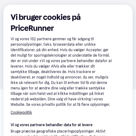
Vi bruger cookies på
PriceRunner
Vi og vores
152
partnere gemmer og får adgang til
personoplysninger, f.eks. browserdata eller unikke
identifikatorer, på din enhed. Hvis du vælger Accepter, gør
det muligt for sporingsteknologier at understøtte de formål,
der er vist under »Vi og vores partnere behandler datafor at
levere«. Hvis du vælger Afvis alle eller trækker dit
samtykke tilbage, deaktiveres de. Hvis trackere er
deaktiveret, er noget indhold og annoncer, du ser, muligvis
ikke så relevant for dig. Du kan til enhver tid få vist denne
menu igen for at ændre dine valg eller trække samtykke
Relaterede produkter
tilbage når som helst ved at klikke Indstillinger på linket
nederst på websiden. Dine valg vil have virkning i vores
Se vores forslag til andre produkter, der matcher dine 
Website. Se vores privatliv politik for at få flere oplysninger.
interesser.
Vis alle
Cookiepolitik
Vi og vores partnere behandler data for at levere
Trender
Trender
Bruge præcise geografiske placeringsoplysninger. Aktivt