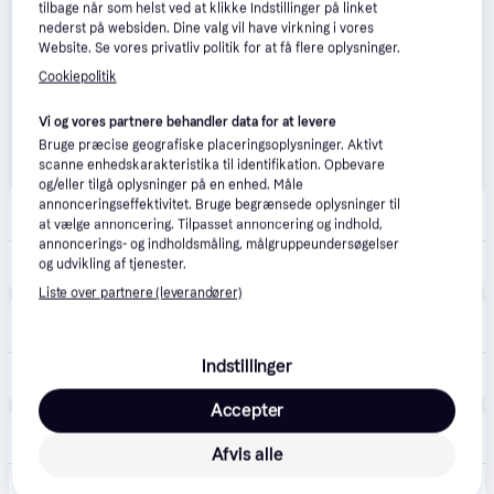
tilbage når som helst ved at klikke Indstillinger på linket
nederst på websiden. Dine valg vil have virkning i vores
Website. Se vores privatliv politik for at få flere oplysninger.
Cookiepolitik
Vi og vores partnere behandler data for at levere
Bruge præcise geografiske placeringsoplysninger. Aktivt
scanne enhedskarakteristika til identifikation. Opbevare
og/eller tilgå oplysninger på en enhed. Måle
Outnorth
annonceringseffektivitet. Bruge begrænsede oplysninger til
39 kr. fragt
,
1-3 dage
at vælge annoncering. Tilpasset annoncering og indhold,
annoncerings- og indholdsmåling, målgruppeundersøgelser
og udvikling af tjenester.
309 kr.
Garmin UltraFit Nylon Straps (22 mm) Flame Red, 22mm
Liste over partnere (leverandører)
Punkt1
48 kr. fragt
,
1-2 dage
Indstillinger
409 kr.
Garmin UltraFit urrem 22 mm nylon, grå.
Accepter
POWER
49 kr. fragt
,
1-2 dage
Afvis alle
409 kr.
Garmin UltraFit urrem 22 mm nylon, grå.