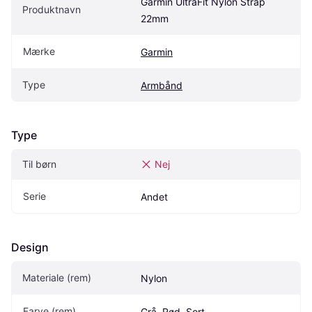
Garmin UltraFit Nylon Strap 
Produktnavn
22mm
Mærke
Garmin
Type
Armbånd
Type
Til børn
Nej
Serie
Andet
Design
Materiale (rem)
Nylon
Farve (rem)
Grå, Rød, Sort