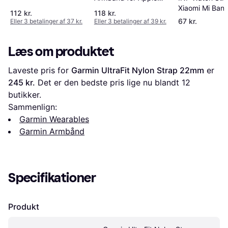
49/45/44/42mm
Xiaomi Mi Ban
Watch 38/40/41mm
112 kr.
118 kr.
3/4/5/6/7/NFC
67 kr.
Eller 3 betalinger af 37 kr.
Eller 3 betalinger af 39 kr.
Læs om produktet
Laveste pris for 
Garmin UltraFit Nylon Strap 22mm
 er 
245 kr.
 Det er den bedste pris lige nu blandt 
12
butikker.
Sammenlign:
Garmin Wearables
Garmin Armbånd
Specifikationer
Produkt