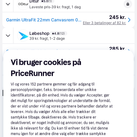
Ditur
5.0
(1)
·
Laveste pris
39 kr. fragt
,
1 dag
245 kr.
Garmin UltraFit 22mm Canvasrem 010-13306-10 - Unisex - Quartz - Canvas.
Eller 3 betalinger af 82 kr.
Løbeshop
4.8
(12)
39 kr. fragt
,
1-2 dage
285 kr.
Garmin UltraFit 22 Strap (Nylon)
Eller 3 betalinger af 95 kr.
Vi bruger cookies på
Spejder Sport
29 kr. fragt
,
1-3 dage
PriceRunner
310 kr.
Garmin Ultrafit 22 Mm Nylon Urrem (Black).
Vi og vores
152
partnere gemmer og får adgang til
personoplysninger, f.eks. browserdata eller unikke
Annonce
identifikatorer, på din enhed. Hvis du vælger Accepter, gør
det muligt for sporingsteknologier at understøtte de formål,
der er vist under »Vi og vores partnere behandler datafor at
levere«. Hvis du vælger Afvis alle eller trækker dit
samtykke tilbage, deaktiveres de. Hvis trackere er
deaktiveret, er noget indhold og annoncer, du ser, muligvis
ikke så relevant for dig. Du kan til enhver tid få vist denne
menu igen for at ændre dine valg eller trække samtykke