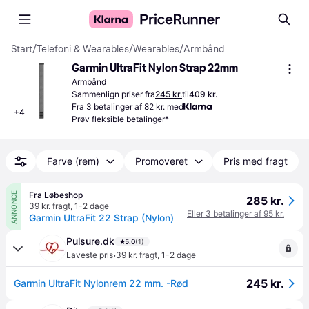
Start
/
Telefoni & Wearables
/
Wearables
/
Armbånd
Garmin UltraFit Nylon Strap 22mm
Armbånd
Sammenlign priser fra
245 kr.
til
409 kr.
Fra 3 betalinger af 82 kr. med
+
4
Prøv fleksible betalinger*
Farve (rem)
Promoveret
Pris med fragt
Fra Løbeshop
ANNONCE
285 kr.
39 kr. fragt
,
1-2 dage
Eller 3 betalinger af 95 kr.
Garmin UltraFit 22 Strap (Nylon)
Pulsure.dk
5.0
(1)
·
Laveste pris
39 kr. fragt
,
1-2 dage
245 kr.
Garmin UltraFit Nylonrem 22 mm. -Rød