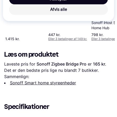
Plus White
MotionBlinds WiFi
Afvis alle
Bridge
Sonoff iHost S
Home Hub
447 kr.
798 kr.
1.415 kr.
Eller 3 betalinger af 149 kr.
Eller 3 betalinger 
Læs om produktet
Laveste pris for 
Sonoff Zigbee Bridge Pro
 er 
165 kr.
Det er den bedste pris lige nu blandt 
7
 butikker.
Sammenlign:
Sonoff Smart home styreenheder
Specifikationer