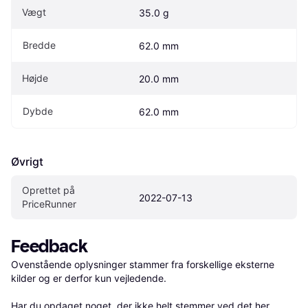
Vægt
35.0 g
Bredde
62.0 mm
Højde
20.0 mm
Dybde
62.0 mm
Øvrigt
Oprettet på 
2022-07-13
PriceRunner
Feedback
Ovenstående oplysninger stammer fra forskellige eksterne 
kilder og er derfor kun vejledende. 

Har du opdaget noget, der ikke helt stemmer ved det her 