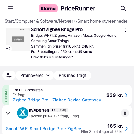
Start
/
Computer & Software
/
Netværk
/
Smart home styreenheder
Sonoff Zigbee Bridge Pro
Bridge, WI-FI, Zigbee, Amazon Alexa, Google Home, 
Samsung SmartThings
Sammenlign priser fra
165 kr.
til
248 kr.
+
2
Fra 3 betalinger af 50 kr. med
Prøv fleksible betalinger*
Promoveret
Pris med fragt
Fra EL-Grossisten
ANNONCE
239 kr.
Fri fragt
Zigbee Bridge Pro - Zigbee Device Gatetway
avXperten
4.8
(428)
·
Laveste pris
49 kr. fragt
,
1 dag
165 kr.
Sonoff WiFi Smart Bridge Pro - ZigBee
Eller 3 betalinger af 55 kr.