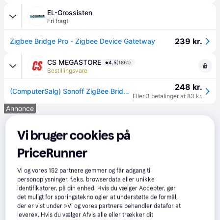
EL-Grossisten
Fri fragt
239 kr.
Zigbee Bridge Pro - Zigbee Device Gatetway
CS MEGASTORE
4.5
(1861)
Bestillingsvare
248 kr.
(ComputerSalg) Sonoff ZigBee Bridge Pro smart hub
Eller 3 betalinger af 83 kr.
Annonce
Vi bruger cookies på
PriceRunner
Vi og vores
152
partnere gemmer og får adgang til
personoplysninger, f.eks. browserdata eller unikke
identifikatorer, på din enhed. Hvis du vælger Accepter, gør
det muligt for sporingsteknologier at understøtte de formål,
der er vist under »Vi og vores partnere behandler datafor at
levere«. Hvis du vælger Afvis alle eller trækker dit