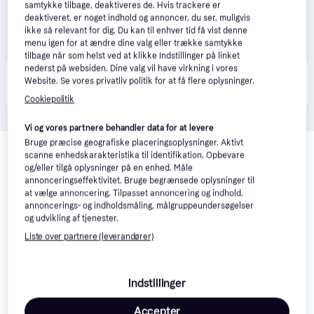
samtykke tilbage, deaktiveres de. Hvis trackere er
deaktiveret, er noget indhold og annoncer, du ser, muligvis
ikke så relevant for dig. Du kan til enhver tid få vist denne
menu igen for at ændre dine valg eller trække samtykke
tilbage når som helst ved at klikke Indstillinger på linket
nederst på websiden. Dine valg vil have virkning i vores
Produktet fås også hos 
1
butik
, som ikke er betalende 
Website. Se vores privatliv politik for at få flere oplysninger.
Vis alle
kunde i denne kategori.
Cookiepolitik
Vi og vores partnere behandler data for at levere
Relaterede produkter
Bruge præcise geografiske placeringsoplysninger. Aktivt
scanne enhedskarakteristika til identifikation. Opbevare
Se vores forslag til andre produkter, der matcher dine 
og/eller tilgå oplysninger på en enhed. Måle
interesser.
Vis alle
annonceringseffektivitet. Bruge begrænsede oplysninger til
at vælge annoncering. Tilpasset annoncering og indhold,
annoncerings- og indholdsmåling, målgruppeundersøgelser
og udvikling af tjenester.
Liste over partnere (leverandører)
Indstillinger
Accepter
Aqara Panel Hub S1