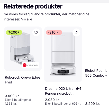
Relaterede produkter
Se vores forslag til andre produkter, der matcher dine 
interesser.
Vis alle
200+
-310 kr.
iRobot Roomba
505 Combo +
Roborock Qrevo Edge
AutoWash Dock
Hvid
Dreame D20 Ultra
4
Rengøringsrobot
3.999 kr.
R9507A
2.089 kr.
Eller 3 betalinger af
3.299 kr.
1.333 kr.
Eller 3 betalinger af 696 kr.