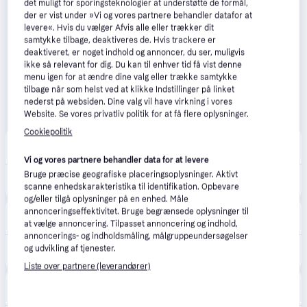
det muligt for sporingsteknologier at understøtte de formål,
der er vist under »Vi og vores partnere behandler datafor at
levere«. Hvis du vælger Afvis alle eller trækker dit
samtykke tilbage, deaktiveres de. Hvis trackere er
deaktiveret, er noget indhold og annoncer, du ser, muligvis
ikke så relevant for dig. Du kan til enhver tid få vist denne
menu igen for at ændre dine valg eller trække samtykke
tilbage når som helst ved at klikke Indstillinger på linket
nederst på websiden. Dine valg vil have virkning i vores
Website. Se vores privatliv politik for at få flere oplysninger.
Cookiepolitik
whiteaway
4.6
(163)
89 kr. fragt
,
1-2 dage
Vi og vores partnere behandler data for at levere
4.999 kr.
Bruge præcise geografiske placeringsoplysninger. Aktivt
Mova Mova P50 Pro Ultra White Robotstøvsuger - Levering fra i morgen - 365 dages retur og prismatch*
scanne enhedskarakteristika til identifikation. Opbevare
Eller 3 betalinger af 1.666 kr.
og/eller tilgå oplysninger på en enhed. Måle
Skousen
annonceringseffektivitet. Bruge begrænsede oplysninger til
4.4
(320)
89 kr. fragt
,
1-2 dage
at vælge annoncering. Tilpasset annoncering og indhold,
annoncerings- og indholdsmåling, målgruppeundersøgelser
4.999 kr.
og udvikling af tjenester.
Mova P50 Pro Ultra White Robotstøvsuger - Få leveret fra i morgen - Vi matcher laveste netpris*
Eller 3 betalinger af 1.666 kr.
Liste over partnere (leverandører)
Proshop.dk
4.8
(1280)
Fri fragt
,
4-5 dage