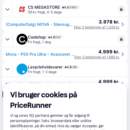
CS MEGASTORE
4.5
(1861)
59 kr. fragt
,
4-5 dage
3.978 kr.
(ComputerSalg) MOVA - Støvsuger - uden pose
Eller 3 betalinger af 1.326 kr.
Coolshop
4.9
(53)
Fri fragt
,
1 dag
4.999 kr.
Mova - P50 Pro Ultra – Avanceret Smart Robotstøvsuger – 2-i-1 Støvsuger & Moppe - Fri fragt og klar til levering - Prismatch
Eller 3 betalinger af 1.666 kr.
Lavprishvidevarer
4.8
(38)
Fri fragt
,
1-2 dage
4.999 kr.
Mova Mova P50 Pro Ultra White Robotstøvsuger
Eller 3 betalinger af 1.666 kr.
Vi bruger cookies på
Annonce
PriceRunner
Vi og vores
152
partnere gemmer og får adgang til
personoplysninger, f.eks. browserdata eller unikke
identifikatorer, på din enhed. Hvis du vælger Accepter, gør