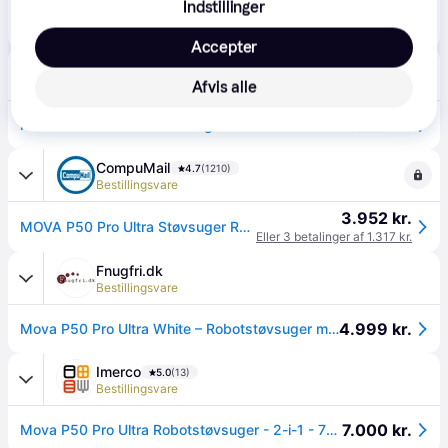
Indstillinger
5.699 kr.
MOVA Robotstøvsuger P50 Pro Ultra
Eller 3 betalinger af 1.900 kr.
Accepter
MOVA
5-7 dage
Afvis alle
4.999 kr.
MOVA P50 Pro Ultra Støvsugerrobot.
CompuMail
4.7
(1210)
Bestillingsvare
3.952 kr.
MOVA P50 Pro Ultra Støvsuger Robotstyret Hvid --> På fjernlager, levevering hos dig 14-08-2026
Eller 3 betalinger af 1.317 kr.
Fnugfri.dk
Bestillingsvare
4.999 kr.
Mova P50 Pro Ultra White – Robotstøvsuger med selvvask
Imerco
5.0
(13)
Bestillingsvare
7.000 kr.
Mova P50 Pro Ultra Robotstøvsuger - 2-i-1 - 75 watt - Driftstid: 260 min.