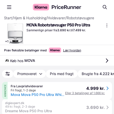
Start
/
Hjem & Husholdning
/
Hvidevarer
/
Robotstøvsugere
MOVA Robotstøvsuger P50 Pro Ultra
Sammenlign priser fra
3.690 kr.
til
7.499 kr.
+
1
Prøv fleksible betalinger med
Lær hvordan
MOVA
Køb hos 
Promoveret
Pris med fragt
Brugte fra
4.222 kr
Fra Lavprishvidevarer
ANNONCE
4.999 kr.
Fri fragt
,
1-2 dage
Eller 3 betalinger af 1.666 kr.
Mova Mova P50 Pro Ultra White Robotstøvsuger
digiexpert.dk
49 kr. fragt
,
2-3 dage
3.690 kr.
Dreame Mova P50 Pro Ultra