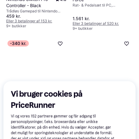
Rat- & Pedalsæt til PC,
Controller - Black
PlayStation 4, PlayStation 5,
Trådløs Gamepad til Nintendo
PlayStation 3
459 kr.
Switch
1.561 kr.
Eller 3 betalinger af 153 kr.
Eller 3 betalinger af 520 kr.
9+ butikker
9+ butikker
-340 kr.
Vi bruger cookies på
Sony Playstation 5
4.4
DualSense Edge
PriceRunner
Trådløs Gamepad til PC, iOS,
Wireless Controller -
Nintendo Pokemon Go
3
Android, PlayStation 5, Mac,
White
Plus+
Windows
Vi og vores
152
partnere gemmer og får adgang til
Trådløs Øvrig controller til Android,
personoplysninger, f.eks. browserdata eller unikke
479 kr.
Mac
1.099 kr.
1.439 kr.
identifikatorer, på din enhed. Hvis du vælger Accepter, gør
Ikke på lager
9+ butikker
det muligt for sporingsteknologier at understøtte de formål,
der er vist under »Vi og vores partnere behandler datafor at