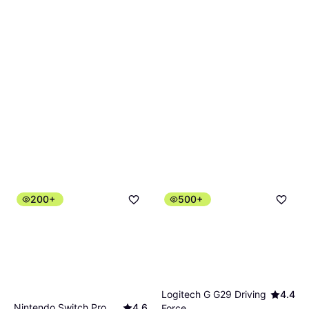
200+
500+
Logitech G G29 Driving
4.4
Nintendo Switch Pro
4.6
Force