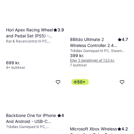
Hori Apex Racing Wheel
3.9
and Pedal Set (PS5) -
8Bitdo Ultimate 2
4.7
Rat & Racercontrol til PC,
Black
Wireless Controller 2.4G
PlayStation 4, PlayStation 5
Trådløs Gamepad til PC, Steam
- Black
399 kr.
Deck
Eller 3 betalinger af 133 kr.
699 kr.
7 butikker
9+ butikker
50+
Backbone One for iPhone
4
And Android - USB-C
Trådløs Gamepad til PC,
Playstation Edition (White)
Microsoft Xbox Wireless
4.2
PlayStation 4