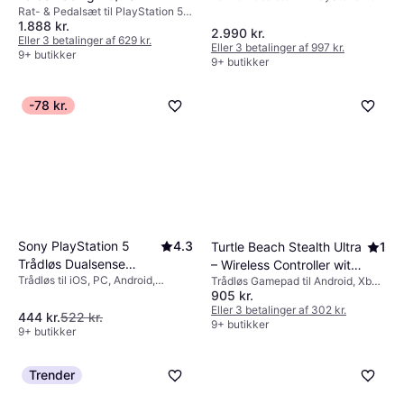
PC, PlayStation 4
Rat- & Pedalsæt til PlayStation 5,
Black
1.888 kr.
PC, PlayStation 4
2.990 kr.
Eller 3 betalinger af 629 kr.
Eller 3 betalinger af 997 kr.
9+ butikker
9+ butikker
-78 kr.
Sony PlayStation 5
4.3
Turtle Beach Stealth Ultra
1
Trådløs Dualsense
– Wireless Controller with
Trådløs til iOS, PC, Android,
Controller Techno Red
Trådløs Gamepad til Android, Xbox
Rapid Charge Dock
PlayStation 5, PlayStation 4, Mac,
905 kr.
Series S, Xbox One, Windows,
Windows
Xbox Series X
Eller 3 betalinger af 302 kr.
444 kr.
522 kr.
9+ butikker
9+ butikker
Trender