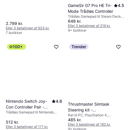
GameSir G7 Pro HE Tri-
4.5
Mode Trådløs Controller
Trådløs Gamepad til Steam Deck,
648 kr.
Xbox One, Xbox Series S, Android,
2.799 kr.
Xbox Series X, PC
Eller 3 betalinger af 216 kr.
Eller 3 betalinger af 933 kr.
9+ butikker
7 butikker
100+
Trender
Nintendo Switch Joy-
4.6
Thrustmaster Simtask
Con Controller Pair -
Steering kit -
Trådløs Gamepad til Nintendo
Neon Green/Neon Pink
Rat til PC, PlayStation 4,
(PC/PS4/PS5/XBox)
Switch
485 kr.
PlayStation 5
512 kr.
Eller 3 betalinger af 162 kr.
Eller 3 betalinger af 171 kr.
9+ butikker