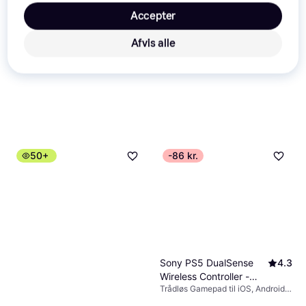
Accepter
Afvis alle
50+
-86 kr.
Sony PS5 DualSense
4.3
Wireless Controller -
Trådløs Gamepad til iOS, Android,
Grey Camouflage
PlayStation 5, Mac, Windows