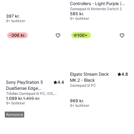
Controllers - Light Purple /
Gamepad til Nintendo Switch 2
Light Green
585 kr.
397 kr.
9+ butikker
9+ butikker
-306 kr.
100+
Elgato Stream Deck
4.8
MK.2 - Black
Sony PlayStation 5
4.4
Gamepad til PC
DualSense Edge
Trådløs Gamepad til PC, iOS,
Wireless Controller -
1.099 kr.
1.405 kr.
Android, PlayStation 5, Mac,
Midnight Black
969 kr.
Mobiltelefon, Windows
9+ butikker
9+ butikker
Annonce