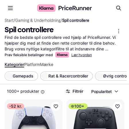
Start
/
Gaming & Underholdning
/
Spil controllere
Spil controllere
Find de bedste spil controllere ved hjælp af PriceRunner. Vi 
hjælper dig med at finde den rette controller til dine behov. 
Brug vores nyttige kategorifiltre til at indsnævre dine 
muligheder. Du kan filtrere efter mærke, pris, kompatibilitet og 
Prøv fleksible betalinger med
Lær hvordan
mere. Læs brugeranmeldelser for at få indsigt i andres 
Kategorier
Platform
Mærke
erfaringer med produkterne. Vores tjeneste gør det nemt for 
dig at finde præcis det, du leder efter. Uanset om du spiller på 
Gamepads
Rat & Racercontroller
Øvrig controll
PC, konsol eller mobil, kan du finde en controller, der passer til 
dine krav. Gør din søgning enkel og effektiv med vores 
værktøjer. Vi guider dig gennem processen og hjælper dig med 
1000+ produkter
Filtrér
Popularitet
at træffe den rigtige beslutning
Mere om spil controllere »
-52 kr.
100+