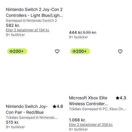
Nintendo Switch 2 Joy-Con 2
Controllers - Light Blue/Light
Gamepad til Nintendo Switch 2
Red
582 kr.
Eller 3 betalinger af 194 kr.
444 kr.
530 kr.
9+ butikker
9+ butikker
200+
200+
Microsoft Xbox Elite
4.3
Wireless Controller
Nintendo Switch Joy-
4.6
Trådløs Gamepad til PC, Xbox One,
Series 2 - Black
Con Pair - Red/Blue
Xbox Series X
Trådløs Gamepad til Nintendo
1.068 kr.
515 kr.
Switch
Eller 3 betalinger af 356 kr.
9+ butikker
9+ butikker