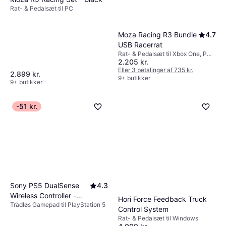
Rat- & Pedalsæt til PC
Moza Racing R3 Bundle
4.7
USB Racerrat
Rat- & Pedalsæt til Xbox One, PC,
2.205 kr.
Xbox Series X, Xbox Series S
Eller 3 betalinger af 735 kr.
2.899 kr.
9+ butikker
9+ butikker
-51 kr.
Sony PS5 DualSense
4.3
Wireless Controller -
Hori Force Feedback Truck
Trådløs Gamepad til PlayStation 5
Cosmic Red
Control System
Rat- & Pedalsæt til Windows