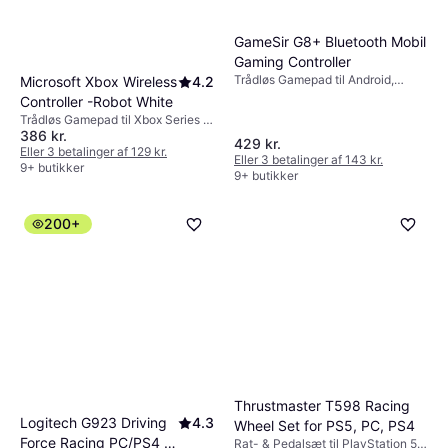
GameSir G8+ Bluetooth Mobil
Gaming Controller
Trådløs Gamepad til Android,
Microsoft Xbox Wireless
4.2
Nintendo Switch, PC, iOS
Controller -Robot White
Trådløs Gamepad til Xbox Series X,
386 kr.
Android, Xbox Series S, PC, Xbox
429 kr.
One
Eller 3 betalinger af 129 kr.
Eller 3 betalinger af 143 kr.
9+ butikker
9+ butikker
200+
Thrustmaster T598 Racing
Logitech G923 Driving
4.3
Wheel Set for PS5, PC, PS4
Force Racing PC/PS4 -
Rat- & Pedalsæt til PlayStation 5,