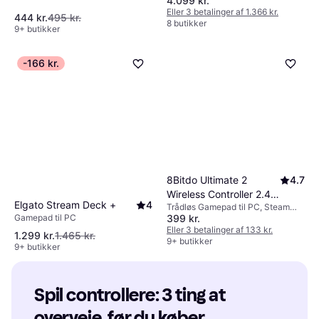
4.099 kr.
Eller 3 betalinger af 1.366 kr.
444 kr.
495 kr.
8 butikker
9+ butikker
-166 kr.
8Bitdo Ultimate 2
4.7
Wireless Controller 2.4G
Elgato Stream Deck +
4
Trådløs Gamepad til PC, Steam
- Purple
Gamepad til PC
399 kr.
Deck
Eller 3 betalinger af 133 kr.
1.299 kr.
1.465 kr.
9+ butikker
9+ butikker
Spil controllere: 3 ting at 
overveje, før du køber