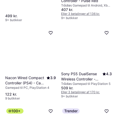
Controller - Pulse Red
Trådløs Gamepad til Android, Xbox
407 kr.
Series X, iOS, Xbox One, PC, Xbox
Series S
Eller 3 betalinger af 136 kr.
499 kr.
9+ butikker
9+ butikker
Sony PS5 DualSense
4.3
Nacon Wired Compact
3.9
Wireless Controller -
Controller (PS4) - Camo
Trådløs Gamepad til PlayStation 5
Galactic Purple
509 kr.
Gamepad til PC, PlayStation 4
Grey
Eller 3 betalinger af 170 kr.
122 kr.
9+ butikker
9 butikker
100+
Trender