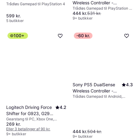
Overvej også batterilevetid og
Wireless Controller -
Trådløs Gamepad til PlayStation 4
Trådløs Gamepad til PlayStation 5,
Sterling Silver
opladningsmuligheder som USB-C eller
444 kr.
531 kr.
Mac, PC, Mobiltelefon
599 kr.
trådløs opladning.
9+ butikker
5 butikker
100+
-60 kr.
Sony PS5 DualSense
4.3
Wireless Controller -
Trådløs Gamepad til Android,
Starlight Blue
PlayStation 5, Mac, PC, iOS
Logitech Driving Force
4.2
Shifter for G923, G29
Gearstang til PC, Xbox One,
and G920
269 kr.
PlayStation 4, PlayStation 3
Eller 3 betalinger af 90 kr.
444 kr.
504 kr.
9+ butikker
9+ butikker