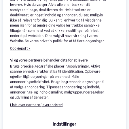
levere«. Hvis du vælger Afvis alle eller trækker dit
200+
500+
samtykke tilbage, deaktiveres de. Hvis trackere er
deaktiveret, er noget indhold og annoncer, du ser, muligvis
ikke så relevant for dig. Du kan til enhver tid få vist denne
menu igen for at ændre dine valg eller trække samtykke
tilbage når som helst ved at klikke Indstillinger på linket
nederst på websiden. Dine valg vil have virkning i vores
Sony PlayStation Portal
4.1
Website. Se vores privatliv politik for at få flere oplysninger.
Remote Player
Cookiepolitik
Trådløs Øvrig controller til
Sony PS5 DualSense
4.3
Playstation Portal, PlayStation 5
Wireless Controller –
Vi og vores partnere behandler data for at levere
Trådløs Gamepad til PC, iOS,
Midnight Black
Bruge præcise geografiske placeringsoplysninger. Aktivt
519 kr.
Android, PlayStation 5, Mac,
1.780 kr.
scanne enhedskarakteristika til identifikation. Opbevare
Mobiltelefon
Eller 3 betalinger af 173 kr.
Eller 3 betalinger af 593 kr.
og/eller tilgå oplysninger på en enhed. Måle
9+ butikker
9+ butikker
annonceringseffektivitet. Bruge begrænsede oplysninger til
at vælge annoncering. Tilpasset annoncering og indhold,
annoncerings- og indholdsmåling, målgruppeundersøgelser
og udvikling af tjenester.
Liste over partnere (leverandører)
Indstillinger