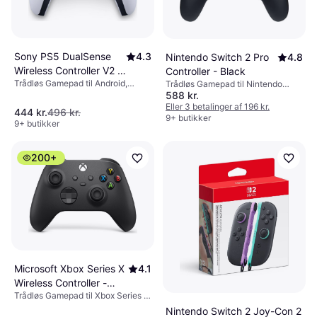
Sony PS5 DualSense
4.3
Nintendo Switch 2 Pro
4.8
Wireless Controller V2 -
Controller - Black
Trådløs Gamepad til Android,
White/Black
Trådløs Gamepad til Nintendo
PlayStation 5, Mac, PC,
588 kr.
Switch 2
Mobiltelefon, Windows, iOS
Eller 3 betalinger af 196 kr.
444 kr.
496 kr.
9+ butikker
9+ butikker
200+
Microsoft Xbox Series X
4.1
Wireless Controller -
Trådløs Gamepad til Xbox Series X,
Black
PC, Xbox One
Nintendo Switch 2 Joy-Con 2