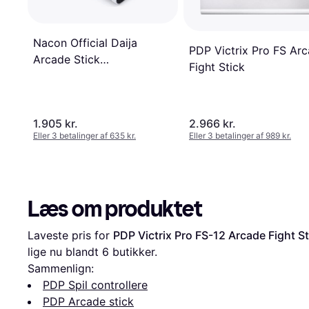
Nacon Official Daija
PDP Victrix Pro FS Ar
Arcade Stick
Fight Stick
(PS5/PS4/PC) Arcade stik
PC
1.905 kr.
2.966 kr.
Eller 3 betalinger af 635 kr.
Eller 3 betalinger af 989 kr.
Læs om produktet
Laveste pris for 
PDP Victrix Pro FS-12 Arcade Fight St
lige nu blandt 
6
 butikker.
Sammenlign:
PDP Spil controllere
PDP Arcade stick