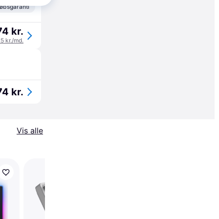
øbsgaranti
4 kr.
25 kr./md.
4 kr.
Vis alle
8Bitdo Arcade Stick 
& PC Sort