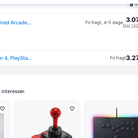
K
3.07
PDP Victrix Pro FS-12 Arcade Fight Stick - White - Wired Arcade stick - Sony PlayStation 4
Fri fragt
,
4-5 dage
Eller 1.0
3.27
Victrix Pro FS-12 Hvid USB Kamppind PC, PlayStation 4, PlayStation 5
Fri fragt
 interesser.