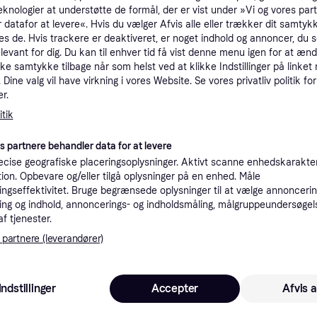
eknologier at understøtte de formål, der er vist under »Vi og vores par
tioner
 datafor at levere«. Hvis du vælger Afvis alle eller trækker dit samtykk
es de. Hvis trackere er deaktiveret, er noget indhold og annoncer, du se
elevant for dig. Du kan til enhver tid få vist denne menu igen for at ænd
Pro
kke samtykke tilbage når som helst ved at klikke Indstillinger på linket
Dine valg vil have virkning i vores Website. Se vores privatliv politik for
r.
3.0
tik
Fri fragt
,
4-5 dage
PDP Victrix Pro FS-12 Arcade Fight Stick - White - Wired Arcade stick - Sony PlayStation 4
Eller 1.
es partnere behandler data for at levere
K
cise geografiske placeringsoplysninger. Aktivt scanne enhedskarakteri
ation. Opbevare og/eller tilgå oplysninger på en enhed. Måle
ngseffektivitet. Bruge begrænsede oplysninger til at vælge annoncering
2.99
PDP Victrix Pro FS-12 Arcade Fight Stick White Licensed - Fri fragt og klar til levering - Prismatch
·
Laveste pris
Fri fragt
,
1 dag
ng og indhold, annoncerings- og indholdsmåling, målgruppeundersøgel
Eller 1.0
af tjenester.
 partnere (leverandører)
K
2.99
Victrix Pro FS-12 Arcade Fight Stick - Hvid (Licensed PS5, PS4, PC)
·
Laveste pris
49 kr. fragt
,
2-4 dage
Indstillinger
Accepter
Afvis a
Eller 1.0