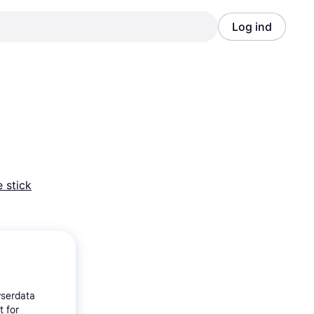
Log ind
Annonce
Annonce
 stick
wserdata
t for