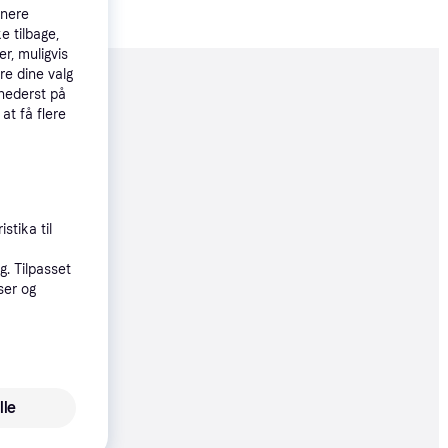
tnere
e tilbage,
r, muligvis
re dine valg
moveret
 nederst på
 at få flere
74 kr.
025 kr./md.
øbsgaranti
stika til
. Tilpasset
9 kr.
ser og
00 kr./md.
øbsgaranti
9 kr.
lle
00 kr./md.