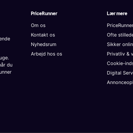
PriceRunner
Lær mere
Om os
PriceRunne
Kontakt os
Ofte stille
gende
Nyhedsrum
Sikker onli
Arbejd hos os
Privatliv & 
uge.
Cookie-inds
når du
unner
Digital Ser
Annonceopl