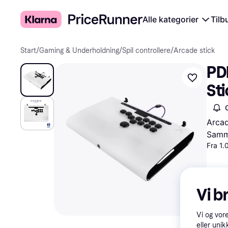
Alle kategorier
Tilb
Start
/
Gaming & Underholdning
/
Spil controllere
/
Arcade stick
PDP
Sti
Arcad
Samme
Fra 1.
Vi b
Vi og vor
eller unik