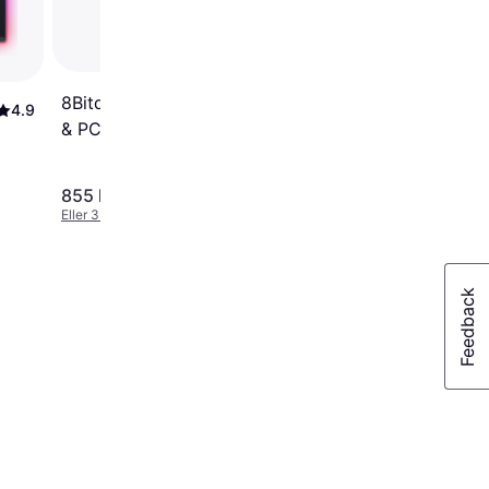
8Bitdo Arcade Stick Xbox
4.9
& PC White Arcade stik
Microsoft Xbox One
Release dato: 31-07-2023
855 kr.
895 kr.
Eller 3 betalinger af 285 kr.
Eller 3 betalinger af 298 kr.