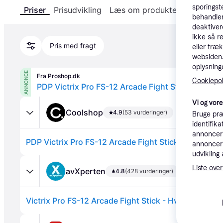
sporingst
Priser
Prisudvikling
Læs om produktet
Specifika
behandler
deaktiver
ikke så r
Pris med fragt
eller træ
websiden. 
oplysninge
ANNONCE
Fra Proshop.dk
Cookiepoli
Vi og vor
Coolshop
4.9
(53 vurderinger)
Bruge præ
identifik
annonceri
annonceri
udvikling 
Liste over
avXperten
4.8
(428 vurderinger)