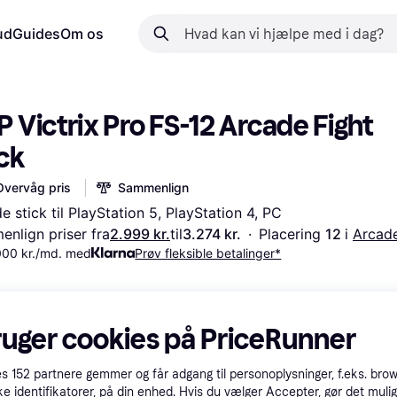
ud
Guides
Om os
 Victrix Pro FS-12 Arcade Fight 
ck
Overvåg pris
Sammenlign
e stick til PlayStation 5, PlayStation 4, PC
nlign priser fra
2.999 kr.
til
3.274 kr.
·
Placering 
12 
i 
Arcade
000 kr./md. med
Prøv fleksible betalinger*
ruger cookies på PriceRunner
es
152
partnere gemmer og får adgang til personoplysninger, f.eks. bro
ke identifikatorer, på din enhed. Hvis du vælger Accepter, gør det mulig