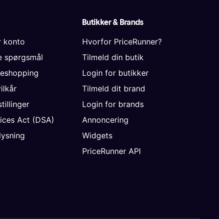
Butikker & Brands
r konto
Hvorfor PriceRunner?
de spørgsmål
Tilmeld din butik
neshopping
Login for butikker
vilkår
Tilmeld dit brand
tillinger
Login for brands
vices Act (DSA)
Annoncering
ysning
Widgets
PriceRunner API