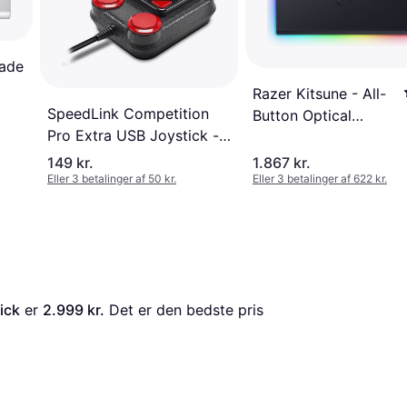
cade
Razer Kitsune - All-
SpeedLink Competition
Button Optical
Pro Extra USB Joystick -
Arcade Controller
Anniversary Edition
149 kr.
1.867 kr.
Eller 3 betalinger af 50 kr.
Eller 3 betalinger af 622 kr.
ick
 er 
2.999 kr.
 Det er den bedste pris 