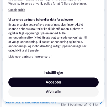
3.151 kr.
Website. Se vores privatliv politik for at få flere oplysninger.
Shure SM7B Vokalmikrofon
Eller 3 betalinger af 1.050 kr.
Cookiepolitik
happii.dk
4.7
(127)
33 kr. fragt
,
1-2 dage
Vi og vores partnere behandler data for at levere
Bruge præcise geografiske placeringsoplysninger. Aktivt
3.118 kr.
Shure SM7B Vokalmikrofon
scanne enhedskarakteristika til identifikation. Opbevare
Eller 3 betalinger af 1.039 kr.
og/eller tilgå oplysninger på en enhed. Måle
annonceringseffektivitet. Bruge begrænsede oplysninger til
avXperten
4.8
(428)
at vælge annoncering. Tilpasset annoncering og indhold,
49 kr. fragt
,
3-5 dage
annoncerings- og indholdsmåling, målgruppeundersøgelser
og udvikling af tjenester.
3.135 kr.
Shure SM7B Dynamisk Mikrofon - XLR - Sort
Eller 3 betalinger af 1.045 kr.
Liste over partnere (leverandører)
Komplett.dk
4.5
(251)
Fri fragt
,
2-6 dage
Indstillinger
3.499 kr.
SHURE SM7B Mikrofon
Accepter
CompuMail
4.7
(1210)
Afvis alle
Bestillingsvare
3.039 kr.
Shure SM7B Mikrofon Kablet Grå --> På fjernlager, levevering hos dig 15-08-2026
Eller 3 betalinger af 1.013 kr.