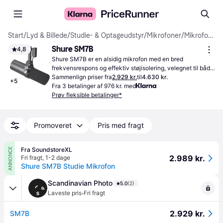
Start
/
Lyd & Billede
/
Studie- & Optageudstyr
/
Mikrofoner
/
Mikrofoner
Shure SM7B
4,8
Shure SM7B er en alsidig mikrofon med en bred 
frekvensrespons og effektiv støjisolering, velegnet til både 
vokaloptagelser og podcasting.
Sammenlign priser fra
2.929 kr.
til
4.630 kr.
+
5
Fra 3 betalinger af 976 kr. med
Prøv fleksible betalinger*
Promoveret
Pris med fragt
Fra SoundstoreXL
ANNONCE
2.989 kr.
Fri fragt
,
1-2 dage
Shure SM7B Studie Mikrofon
Scandinavian Photo
5.0
(2)
·
Laveste pris
Fri fragt
2.929 kr.
SM7B