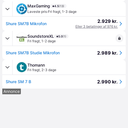
MaxGaming
4.5
(13)
·
Laveste pris
Fri fragt
,
1-3 dage
2.929 kr.
Shure SM7B Mikrofon
Eller 3 betalinger af 976 kr.
SoundstoreXL
5.0
(1)
Fri fragt
,
1-2 dage
2.989 kr.
Shure SM7B Studie Mikrofon
Thomann
Fri fragt
,
2-3 dage
2.990 kr.
Shure SM 7 B
Annonce