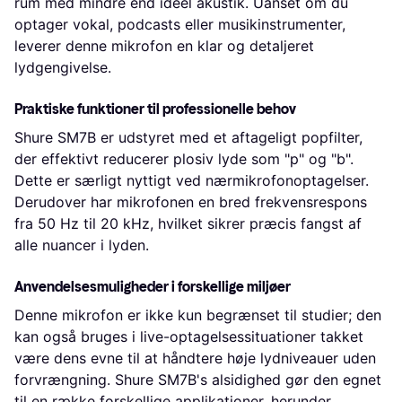
rum med mindre end ideel akustik. Uanset om du
optager vokal, podcasts eller musikinstrumenter,
leverer denne mikrofon en klar og detaljeret
lydgengivelse.
Praktiske funktioner til professionelle behov
Shure SM7B er udstyret med et aftageligt popfilter,
der effektivt reducerer plosiv lyde som "p" og "b".
Dette er særligt nyttigt ved nærmikrofonoptagelser.
Derudover har mikrofonen en bred frekvensrespons
fra 50 Hz til 20 kHz, hvilket sikrer præcis fangst af
alle nuancer i lyden.
Anvendelsesmuligheder i forskellige miljøer
Denne mikrofon er ikke kun begrænset til studier; den
kan også bruges i live-optagelsessituationer takket
være dens evne til at håndtere høje lydniveauer uden
forvrængning. Shure SM7B's alsidighed gør den egnet
til en række forskellige applikationer, herunder