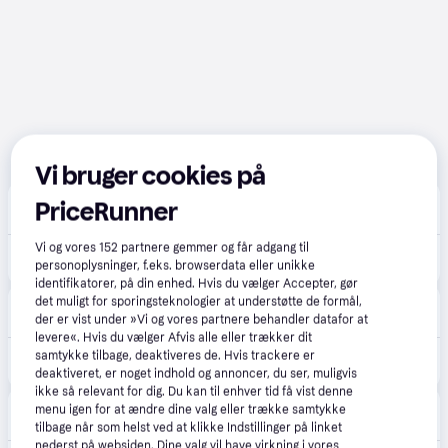
Vi bruger cookies på
CS MEGASTORE
4.5
(1861)
PriceRunner
Fri fragt
,
4-5 dage
Vi og vores
152
partnere gemmer og får adgang til
3.045 kr.
(ComputerSalg) Shure SM7B - Mikrofon - mørkegrå
personoplysninger, f.eks. browserdata eller unikke
Eller 3 betalinger af 1.015 kr.
identifikatorer, på din enhed. Hvis du vælger Accepter, gør
det muligt for sporingsteknologier at understøtte de formål,
Proshop.dk
4.8
(1280)
der er vist under »Vi og vores partnere behandler datafor at
Fri fragt
,
1-2 dage
levere«. Hvis du vælger Afvis alle eller trækker dit
3.151 kr.
samtykke tilbage, deaktiveres de. Hvis trackere er
Shure SM7B Vokalmikrofon
Eller 3 betalinger af 1.050 kr.
deaktiveret, er noget indhold og annoncer, du ser, muligvis
ikke så relevant for dig. Du kan til enhver tid få vist denne
Merlin
4.7
(161)
menu igen for at ændre dine valg eller trække samtykke
Fri fragt
,
1-2 dage
tilbage når som helst ved at klikke Indstillinger på linket
nederst på websiden. Dine valg vil have virkning i vores