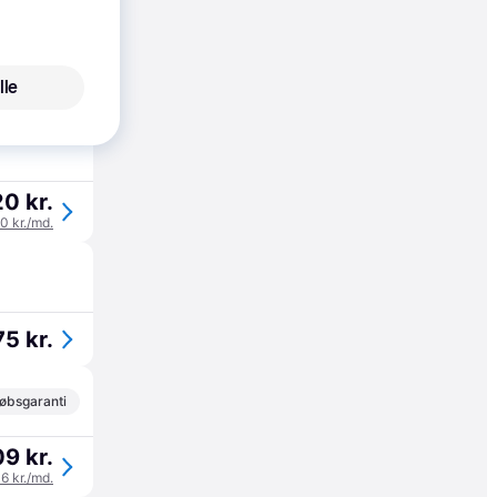
0 kr.
lle
40 kr./md.
0 kr.
40 kr./md.
5 kr.
øbsgaranti
9 kr.
36 kr./md.