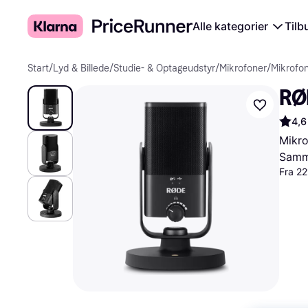
Alle kategorier
Tilb
Start
/
Lyd & Billede
/
Studie- & Optageudstyr
/
Mikrofoner
/
Mikrofo
RØ
4,6
Mikr
Samme
Fra 22