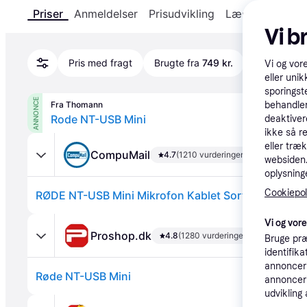
Priser
Anmeldelser
Prisudvikling
Læs om produk
Vi b
Pris med fragt
Brugte fra
749 kr.
Vi og vor
eller unik
sporingst
ANNONCE
Fra Thomann
behandler
Rode NT-USB Mini
deaktiver
ikke så r
eller træ
CompuMail
4.7
(1210 vurderinger)
websiden. 
oplysninge
Cookiepoli
Vi og vor
Proshop.dk
4.8
(1280 vurderinger)
Bruge præ
identifik
annonceri
Røde NT-USB Mini
annonceri
udvikling 