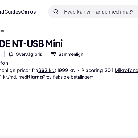
ud
Guides
Om os
ner
DE NT-USB Mini
Overvåg pris
Sammenlign
ofon
nlign priser fra
662 kr.
til
999 kr.
·
Placering 
20 
i 
Mikrofone
1 kr./md. med
Prøv fleksible betalinger*