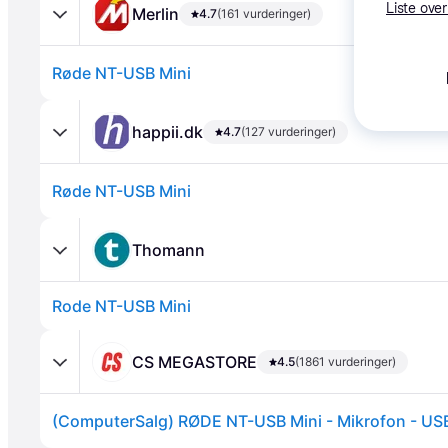
Liste over
Merlin
4.7
(161 vurderinger)
Røde NT-USB Mini
happii.dk
4.7
(127 vurderinger)
Røde NT-USB Mini
Annonce
Thomann
Rode NT-USB Mini
CS MEGASTORE
4.5
(1861 vurderinger)
(ComputerSalg) RØDE NT-USB Mini - Mikrofon - US