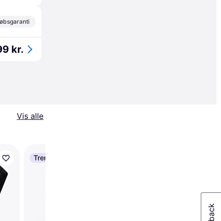
øbsgaranti
9 kr.
Vis alle
Trender
Endorfy Solum Studi