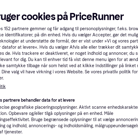
tet
Specifikationer
ruger cookies på PriceRunner
Pro
es
152
partnere gemmer og får adgang til personoplysninger, f.eks. bro
ke identifikatorer, på din enhed. Hvis du vælger Accepter, gør det mulig
eknologier at understøtte de formål, der er vist under »Vi og vores par
 datafor at levere«. Hvis du vælger Afvis alle eller trækker dit samtykk
6
45 kr. fragt
,
2-3 dage
es de. Hvis trackere er deaktiveret, er noget indhold og annoncer, du se
elevant for dig. Du kan til enhver tid få vist denne menu igen for at ænd
kke samtykke tilbage når som helst ved at klikke Indstillinger på linket
K
Dine valg vil have virkning i vores Website. Se vores privatliv politik for
r.
66
tik
RØDE NT-USB Mini Mikrofon Kablet Sort --> På fjernlager, levevering hos dig 15-08-2026
·
Laveste pris
Bestillingsvare
Eller 2
es partnere behandler data for at levere
K
cise geografiske placeringsoplysninger. Aktivt scanne enhedskarakteri
ation. Opbevare og/eller tilgå oplysninger på en enhed. Måle
ngseffektivitet. Bruge begrænsede oplysninger til at vælge annoncering
72
Fri fragt
,
1 dag
ng og indhold, annoncerings- og indholdsmåling, målgruppeundersøgel
Eller 2
af tjenester.