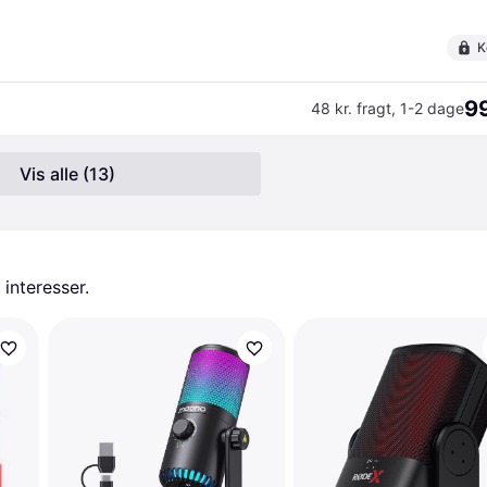
K
99
48 kr. fragt
,
1-2 dage
Vis alle (13)
 interesser.