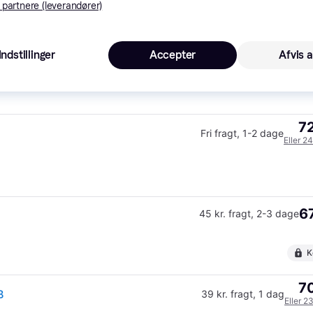
 partnere (leverandører)
72
Fri fragt
,
1-2 dage
Indstillinger
Accepter
Afvis a
Eller 2
72
Fri fragt
,
1-2 dage
Eller 2
67
45 kr. fragt
,
2-3 dage
K
70
B
39 kr. fragt
,
1 dag
Eller 2