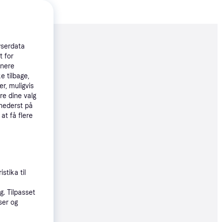
moveret
wserdata
t for
tnere
e tilbage,
75 kr.
r, muligvis
re dine valg
 nederst på
øbsgaranti
 at få flere
2 kr.
21 kr./md.
øbsgaranti
stika til
. Tilpasset
0 kr.
ser og
40 kr./md.