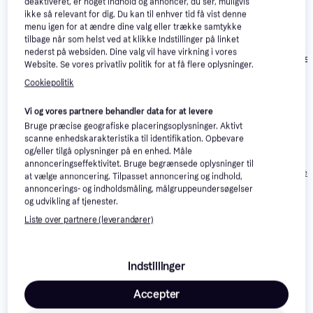
deaktiveret, er noget indhold og annoncer, du ser, muligvis
ikke så relevant for dig. Du kan til enhver tid få vist denne
menu igen for at ændre dine valg eller trække samtykke
tilbage når som helst ved at klikke Indstillinger på linket
nederst på websiden. Dine valg vil have virkning i vores
Wacom Intuos
Website. Se vores privatliv politik for at få flere oplysninger.
Small
Wacom Intuos M
4.2
Cookiepolitik
without
Bluetooth
Vi og vores partnere behandler data for at levere
Bruge præcise geografiske placeringsoplysninger. Aktivt
Denver Digital
scanne enhedskarakteristika til identifikation. Opbevare
tegneplade (10,5tm)
og/eller tilgå oplysninger på en enhed. Måle
LWT-10510
91 kr.
577 kr.
374 kr.
annonceringseffektivitet. Bruge begrænsede oplysninger til
Eller 3 betalinger af 30 kr.
Eller 3 betalinger af 192 kr.
Eller 3 betalinger 
at vælge annoncering. Tilpasset annoncering og indhold,
annoncerings- og indholdsmåling, målgruppeundersøgelser
og udvikling af tjenester.
Anmeldelser
Liste over partnere (leverandører)
Indstillinger
Accepter