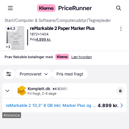
Start
/
Computer & Software
/
Computerudstyr
/
Tegneplader
reMarkable 2 Paper Marker Plus
4,3
1872x1404
Pris
4.899 kr.
+
3
Prøv fleksible betalinger med
Lær hvordan
Promoveret
Pris med fragt
Komplett.dk
4.5
(251)
Fri fragt
,
2-6 dage
4.899 kr.
reMarkable 2 10,3'' 8 GB inkl. Marker Plus og Book Folio (sort læder)
Annonce