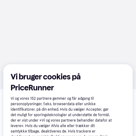
Vi bruger cookies på
PriceRunner
Relaterede produkter
Vi og vores
152
partnere gemmer og får adgang til
Se vores forslag til andre produkter, der matcher dine 
personoplysninger, f.eks. browserdata eller unikke
interesser.
Vis alle
identifikatorer, på din enhed. Hvis du vælger Accepter, gør
det muligt for sporingsteknologier at understøtte de formål,
der er vist under »Vi og vores partnere behandler datafor at
Populær
levere«. Hvis du vælger Afvis alle eller trækker dit
samtykke tilbage, deaktiveres de. Hvis trackere er