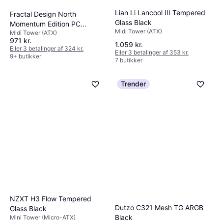
Lian Li Lancool III Tempered
Fractal Design North
Glass Black
Momentum Edition PC
Midi Tower (ATX)
Midi Tower (ATX)
Kabinet Sort
971 kr.
1.059 kr.
Eller 3 betalinger af 324 kr.
Eller 3 betalinger af 353 kr.
9+ butikker
7 butikker
Trender
NZXT H3 Flow Tempered
Dutzo C321 Mesh TG ARGB
Glass Black
Black
Mini Tower (Micro-ATX)