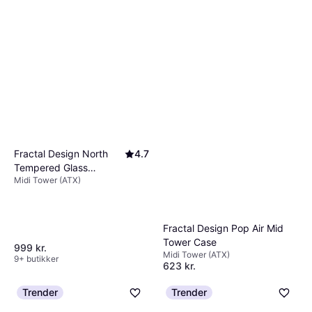
Fractal Design North
4.7
Tempered Glass
Midi Tower (ATX)
Charcoal Black
Fractal Design Pop Air Mid
Tower Case
999 kr.
Midi Tower (ATX)
9+ butikker
623 kr.
Eller 3 betalinger af 208 kr.
9 butikker
Trender
Trender