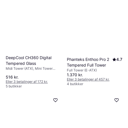
størrelse og funktionalitet. Mini-tower er
kompakt og velegnet til mindre opsætninger.
DeepCool CH360 Digital
Phanteks Enthoo Pro 2
4.7
Tempered Glass
Tempered Full Tower
Midi Tower (ATX), Mini Tower
Full Tower (E-ATX)
(Micro-ATX)
1.370 kr.
516 kr.
Eller 3 betalinger af 457 kr.
Eller 3 betalinger af 172 kr.
4 butikker
5 butikker