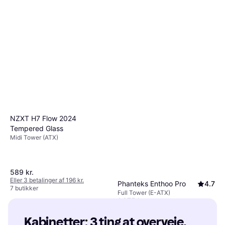
NZXT H7 Flow 2024
Tempered Glass
Midi Tower (ATX)
589 kr.
Eller 3 betalinger af 196 kr.
Phanteks Enthoo Pro
4.7
7 butikker
Full Tower (E-ATX)
1.075 kr.
Eller 3 betalinger af 358 kr.
3 butikker
Kabinetter: 3 ting at overveje, 