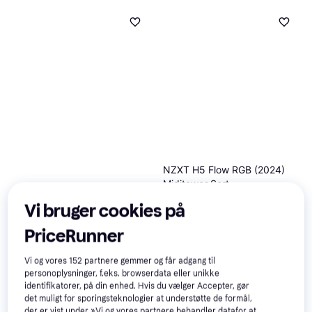
NZXT H5 Flow RGB (2024)
Miditower Sort
Midi Tower (ATX)
Fractal Design North Mesh
Vi bruger cookies på
Side Panel Charcoal Black
Midi Tower (ATX)
PriceRunner
829 kr.
Eller 3 betalinger af 276 kr.
549 kr.
9+ butikker
Vi og vores
152
partnere gemmer og får adgang til
9+ butikker
personoplysninger, f.eks. browserdata eller unikke
identifikatorer, på din enhed. Hvis du vælger Accepter, gør
det muligt for sporingsteknologier at understøtte de formål,
der er vist under »Vi og vores partnere behandler datafor at