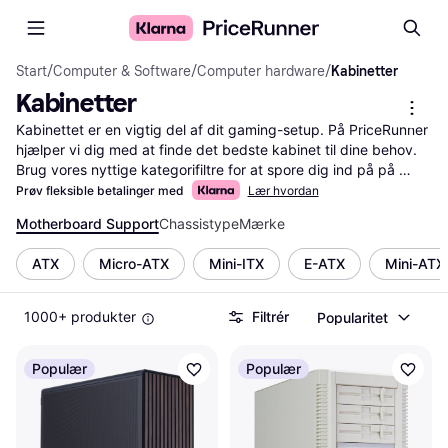
Start
/
Computer & Software
/
Computer hardware
/
Kabinetter
Kabinetter
Kabinettet er en vigtig del af dit gaming-setup. På PriceRunner 
hjælper vi dig med at finde det bedste kabinet til dine behov. 
Brug vores nyttige kategorifiltre for at spore dig ind på på 
størrelse, formfaktor, kølingsmuligheder og design. Du kan 
Prøv fleksible betalinger med
Lær hvordan
også sammenligne priser fra flere forhandlere for at sikre, at du 
Motherboard Support
Chassistype
Mærke
får den bedste handel. Læs brugeranmeldelser for at få indsigt 
i andres erfaringer og træf den rigtige beslutning inden dit køb. 
ATX
Micro-ATX
Mini-ITX
E-ATX
Mini-ATX
Vi har gjort det lettere for dig at navigere gennem de mange 
muligheder og finde det kabinet, der passer bedst til dit setup.
Mere om kabinetter »
1000+ produkter
Filtrér
Popularitet
Populær
Populær