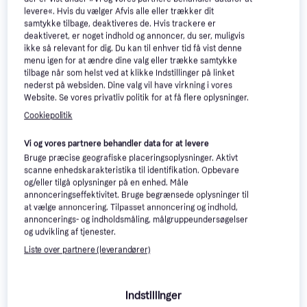
levere«. Hvis du vælger Afvis alle eller trækker dit
samtykke tilbage, deaktiveres de. Hvis trackere er
deaktiveret, er noget indhold og annoncer, du ser, muligvis
ikke så relevant for dig. Du kan til enhver tid få vist denne
menu igen for at ændre dine valg eller trække samtykke
tilbage når som helst ved at klikke Indstillinger på linket
nederst på websiden. Dine valg vil have virkning i vores
Website. Se vores privatliv politik for at få flere oplysninger.
Cookiepolitik
Lian Li PC-Kasse O11
Dynamic Mini V2 Flow
Vi og vores partnere behandler data for at levere
Midi Tower (ATX)
Fractal Design North XL TG
Bruge præcise geografiske placeringsoplysninger. Aktivt
Dark
scanne enhedskarakteristika til identifikation. Opbevare
Full Tower (E-ATX), Midi Tower
og/eller tilgå oplysninger på en enhed. Måle
1.243 kr.
(ATX)
888 kr.
annonceringseffektivitet. Bruge begrænsede oplysninger til
Eller 3 betalinger af 414 kr.
Eller 3 betalinger af 296 kr.
at vælge annoncering. Tilpasset annoncering og indhold,
9+ butikker
7 butikker
annoncerings- og indholdsmåling, målgruppeundersøgelser
og udvikling af tjenester.
Trender
Liste over partnere (leverandører)
Indstillinger