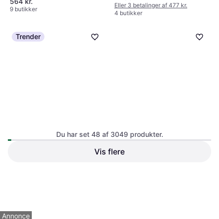
564 kr.
Eller 3 betalinger af 477 kr.
9 butikker
4 butikker
Trender
Du har set 48 af 3049 produkter.
Be Quiet! Light Base 900 DX
Vis flere
Endorfy Endorfy Ventum 200
Kabinet
Air - mid tower
Full Tower (E-ATX)
Midi Tower (ATX)
235 kr.
984 kr.
Eller 3 betalinger af 78 kr.
Eller 3 betalinger af 328 kr.
6 butikker
6 butikker
1
2
3
...
34
...
64
Annonce