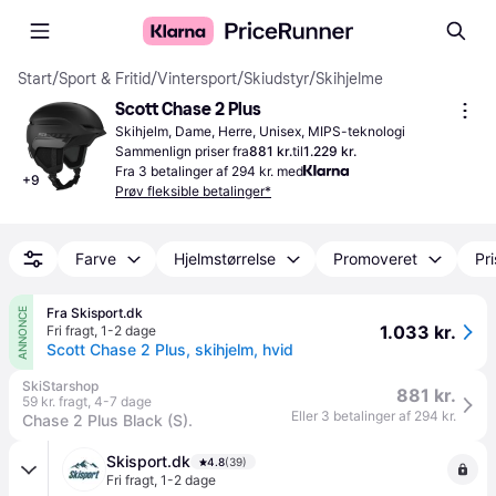
Start
/
Sport & Fritid
/
Vintersport
/
Skiudstyr
/
Skihjelme
Scott Chase 2 Plus
Skihjelm, Dame, Herre, Unisex, MIPS-teknologi
Sammenlign priser fra
881 kr.
til
1.229 kr.
Fra 3 betalinger af 294 kr. med
+
9
Prøv fleksible betalinger*
Farve
Hjelmstørrelse
Promoveret
Pr
Fra Skisport.dk
ANNONCE
1.033 kr.
Fri fragt
,
1-2 dage
Scott Chase 2 Plus, skihjelm, hvid
SkiStarshop
881 kr.
59 kr. fragt
,
4-7 dage
Eller 3 betalinger af 294 kr.
Chase 2 Plus Black (S).
Skisport.dk
4.8
(39)
Fri fragt
,
1-2 dage