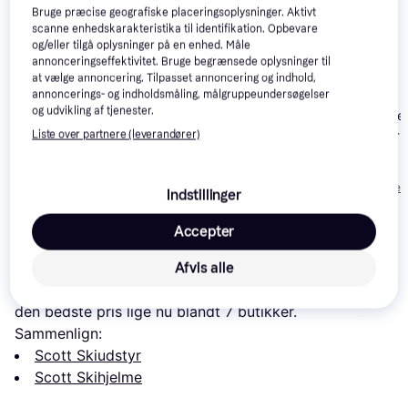
Bruge præcise geografiske placeringsoplysninger. Aktivt
scanne enhedskarakteristika til identifikation. Opbevare
og/eller tilgå oplysninger på en enhed. Måle
annonceringseffektivitet. Bruge begrænsede oplysninger til
at vælge annoncering. Tilpasset annoncering og indhold,
annoncerings- og indholdsmåling, målgruppeundersøgelser
Salomon Husk Pro
og udvikling af tjenester.
Salomon Driver
Mips Black (L L)
Oakley MOD3 MIPS
Sigma MIPS - 
Liste over partnere (leverandører)
Ski Helmets
881 kr.
2.399 kr.
800 kr.
Eller 3 betalinger af
Eller 3 betalinger 
Indstillinger
294 kr.
Eller 3 betalinger af 267 kr.
800 kr.
Accepter
Læs om produktet
Afvis alle
Laveste pris for 
Scott Chase 2 Plus
 er 
881 kr.
 Det er 
den bedste pris lige nu blandt 
7
 butikker.
Sammenlign:
Scott Skiudstyr
Scott Skihjelme