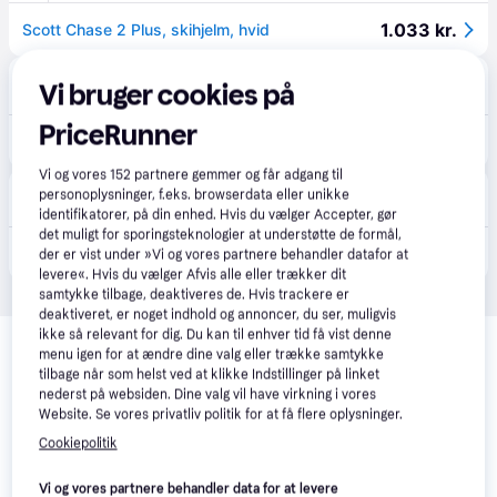
1.033 kr.
Scott Chase 2 Plus, skihjelm, hvid
Outnorth
Vi bruger cookies på
Fri fragt
,
1-3 dage
PriceRunner
1.229 kr.
Scott Unisex Helmet Chase 2 Plus Black, S
Vi og vores
152
partnere gemmer og får adgang til
AktivVinter.dk
personoplysninger, f.eks. browserdata eller unikke
Fri fragt
,
1-2 dage
identifikatorer, på din enhed. Hvis du vælger Accepter, gør
det muligt for sporingsteknologier at understøtte de formål,
1.033 kr.
Scott Chase 2 Plus, skihjelm, hvid
der er vist under »Vi og vores partnere behandler datafor at
levere«. Hvis du vælger Afvis alle eller trækker dit
samtykke tilbage, deaktiveres de. Hvis trackere er
deaktiveret, er noget indhold og annoncer, du ser, muligvis
Relaterede produkter
ikke så relevant for dig. Du kan til enhver tid få vist denne
menu igen for at ændre dine valg eller trække samtykke
Se vores forslag til andre produkter, der matcher dine 
tilbage når som helst ved at klikke Indstillinger på linket
interesser.
Vis alle
nederst på websiden. Dine valg vil have virkning i vores
Website. Se vores privatliv politik for at få flere oplysninger.
Cookiepolitik
Trender
Vi og vores partnere behandler data for at levere