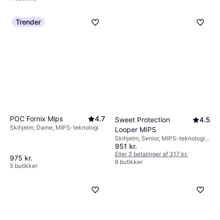
Trender
POC Fornix Mips
4.7
Sweet Protection
4.5
Skihjelm, Dame, MIPS-teknologi
Looper MIPS
Skihjelm, Senior, MIPS-teknologi,
951 kr.
Aftagelig ørebeskyttelse
Eller 3 betalinger af 317 kr.
975 kr.
8 butikker
5 butikker