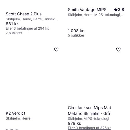
Smith Vantage MIPS
3.8
Scott Chase 2 Plus
Skihjelm, Herre, MIPS-teknologi,
Skihjelm, Dame, Herre, Unisex,
Aftagelig ørebeskyttelse
881 kr.
MIPS-teknologi
Eller 3 betalinger af 294 kr.
1.008 kr.
7 butikker
5 butikker
Giro Jackson Mips Mat
K2 Verdict
Metallic Skihjelm - Grå
Skihjelm, Herre
Skihjelm, MIPS-teknologi
979 kr.
Eller 3 betalinger af 326 kr.