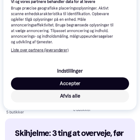
4 butikker
Vi og vores partnere behandler data for at levere
9+ butikker
Bruge præcise geografiske placeringsoplysninger. Aktivt
scanne enhedskarakteristika til identifikation. Opbevare
Trender
Trender
og/eller tilgå oplysninger på en enhed. Måle
annonceringseffektivitet. Bruge begrænsede oplysninger til
at vælge annoncering. Tilpasset annoncering og indhold,
annoncerings- og indholdsmåling, målgruppeundersøgelser
og udvikling af tjenester.
Liste over partnere (leverandører)
Indstillinger
POC POCito Obex MIPS Ski
Salomon Husk Pro Mips Black
Accepter
Helmet - Orange
(L L)
Skihjelm, Junior, Indbygget
Skihjelm, Dame, Unisex, Herre,
RECCO, MIPS-teknologi
Afvis alle
800 kr.
MIPS-teknologi
Eller 3 betalinger af 267 kr.
687 kr.
6 butikker
5 butikker
Skihjelme: 3 ting at overveje, før 