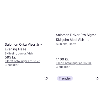
Salomon Driver Pro Sigma
Skihjelm Med Visir -
Skihjelm, Herre
Mørkegrøn
Salomon Orka Visor Jr -
Evening Haze
Skihjelm, Junior, Visir
595 kr.
1.100 kr.
Eller 3 betalinger af 198 kr.
Eller 3 betalinger af 367 kr.
3 butikker
3 butikker
Trender