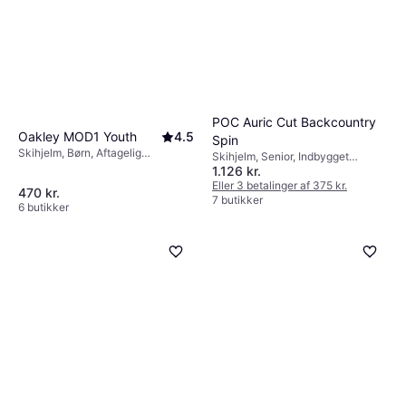
POC Auric Cut Backcountry
Oakley MOD1 Youth
4.5
Spin
Skihjelm, Børn, Aftagelig
Skihjelm, Senior, Indbygget
ørebeskyttelse
1.126 kr.
RECCO
Eller 3 betalinger af 375 kr.
470 kr.
7 butikker
6 butikker