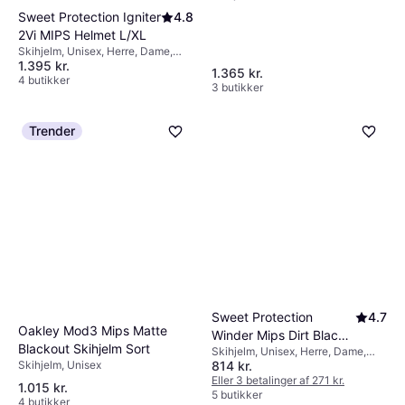
Sweet Protection Igniter
4.8
2Vi MIPS Helmet L/XL
Skihjelm, Unisex, Herre, Dame,
1.395 kr.
MIPS-teknologi
1.365 kr.
4 butikker
3 butikker
Trender
Sweet Protection
4.7
Oakley Mod3 Mips Matte
Winder Mips Dirt Black
Blackout Skihjelm Sort
Skihjelm, Unisex, Herre, Dame,
M L
Skihjelm, Unisex
814 kr.
MIPS-teknologi
Eller 3 betalinger af 271 kr.
1.015 kr.
5 butikker
4 butikker