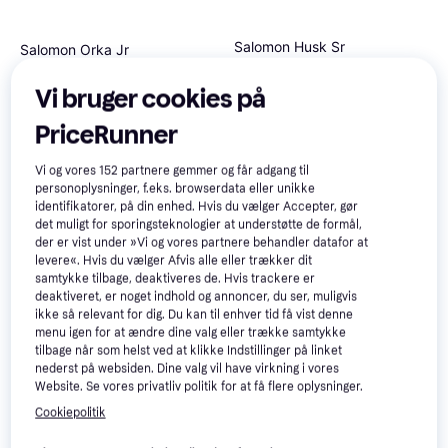
Salomon Husk Sr
Salomon Orka Jr
Skihjelm, Senior
Skihjelm, Junior
450 kr.
Vi bruger cookies på
Eller 3 betalinger af 150 kr.
299 kr.
9+ butikker
9+ butikker
PriceRunner
Vi og vores
152
partnere gemmer og får adgang til
personoplysninger, f.eks. browserdata eller unikke
identifikatorer, på din enhed. Hvis du vælger Accepter, gør
det muligt for sporingsteknologier at understøtte de formål,
der er vist under »Vi og vores partnere behandler datafor at
levere«. Hvis du vælger Afvis alle eller trækker dit
samtykke tilbage, deaktiveres de. Hvis trackere er
deaktiveret, er noget indhold og annoncer, du ser, muligvis
ikke så relevant for dig. Du kan til enhver tid få vist denne
menu igen for at ændre dine valg eller trække samtykke
tilbage når som helst ved at klikke Indstillinger på linket
POC Fornix MIPS Skihjelm
nederst på websiden. Dine valg vil have virkning i vores
Salomon Icon LT
Pargasite Green Matt
Website. Se vores privatliv politik for at få flere oplysninger.
Skihjelm, Dame
Skihjelm
Cookiepolitik
1.077 kr.
450 kr.
Eller 3 betalinger af 359 kr.
Eller 3 betalinger af 150 kr.