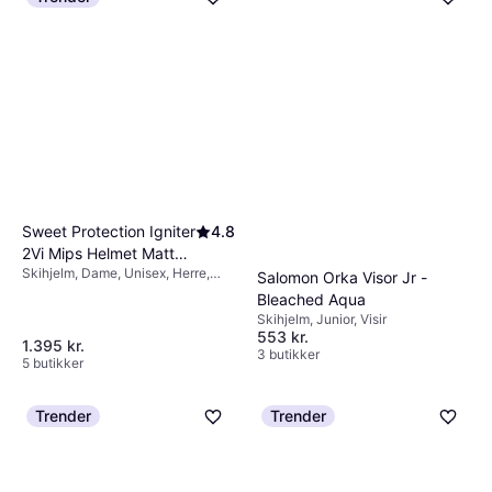
holdbarhed og støddæmpning. Nogle
modeller har også ekstra funktioner som
aftageligt for eller ørepuder for øget komfort.
Sweet Protection Igniter
4.8
2Vi Mips Helmet Matte
Skihjelm, Dame, Unisex, Herre,
Bronco White
Salomon Orka Visor Jr -
MIPS-teknologi
Bleached Aqua
Skihjelm, Junior, Visir
553 kr.
1.395 kr.
3 butikker
5 butikker
Trender
Trender