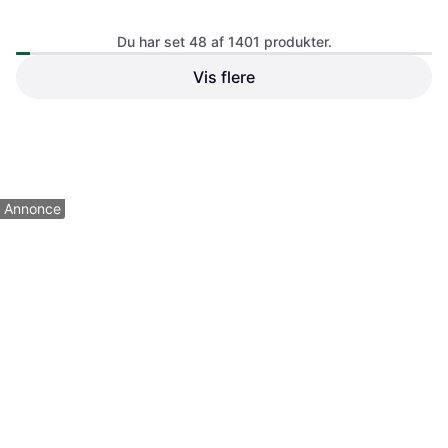
Du har set 48 af 1401 produkter.
Vis flere
Giro Mips Mat Metallic Coal
Salomon Brigade Index MIPS
Tan
Skihjelm Sort
Skihjelm
Skihjelm
979 kr.
Eller 3 betalinger af 326 kr.
910 kr.
5 butikker
5 butikker
1
2
3
...
17
...
30
Annonce