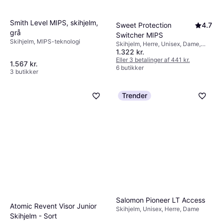
Smith Level MIPS, skihjelm,
Sweet Protection
4.7
grå
Switcher MIPS
Skihjelm, MIPS-teknologi
Skihjelm, Herre, Unisex, Dame,
1.322 kr.
MIPS-teknologi
Eller 3 betalinger af 441 kr.
1.567 kr.
6 butikker
3 butikker
Trender
Salomon Pioneer LT Access
Atomic Revent Visor Junior
Skihjelm, Unisex, Herre, Dame
Skihjelm - Sort