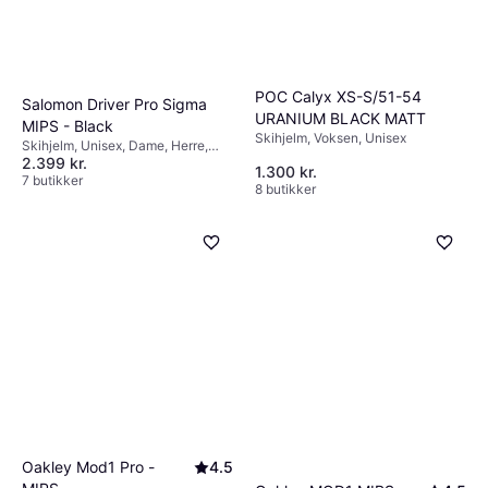
POC Calyx XS-S/51-54
Salomon Driver Pro Sigma
URANIUM BLACK MATT
MIPS - Black
Skihjelm, Voksen, Unisex
Skihjelm, Unisex, Dame, Herre,
2.399 kr.
Visir, MIPS-teknologi
1.300 kr.
7 butikker
8 butikker
Oakley Mod1 Pro -
4.5