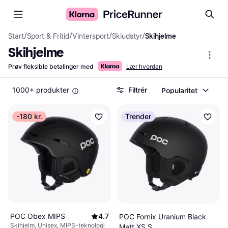
Start
/
Sport & Fritid
/
Vintersport
/
Skiudstyr
/
Skihjelme
Skihjelme
Prøv fleksible betalinger med
Lær hvordan
1000+ produkter
Filtrér
Popularitet
-180 kr.
Trender
POC Obex MIPS
4.7
POC Fornix Uranium Black
Skihjelm, Unisex, MIPS-teknologi
Matt XS S