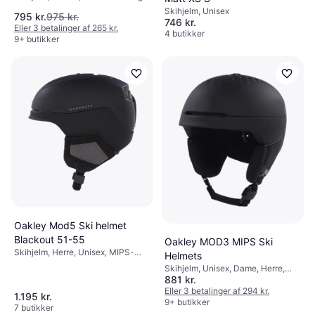
Skihjelm, Unisex
795 kr.
975 kr.
746 kr.
Eller 3 betalinger af 265 kr.
4 butikker
9+ butikker
Oakley Mod5 Ski helmet
Blackout 51-55
Oakley MOD3 MIPS Ski
Skihjelm, Herre, Unisex, MIPS-
Helmets
teknologi
Skihjelm, Unisex, Dame, Herre,
881 kr.
MIPS-teknologi
Eller 3 betalinger af 294 kr.
1.195 kr.
9+ butikker
7 butikker