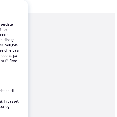
moveret
wserdata
t for
tnere
e tilbage,
69 kr.
r, muligvis
re dine valg
 nederst på
45 kr.
 at få flere
60 kr.
20 kr./md.
stika til
. Tilpasset
ser og