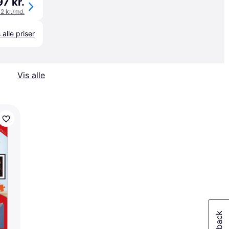
97 kr.
32 kr./md.
 alle priser
Vis alle