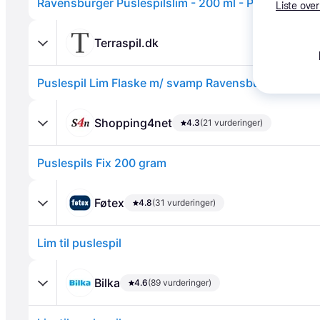
Liste over
Terraspil.dk
Annonce
Shopping4net
4.3
(21 vurderinger)
Puslespils Fix 200 gram
Føtex
4.8
(31 vurderinger)
Lim til puslespil
Bilka
4.6
(89 vurderinger)