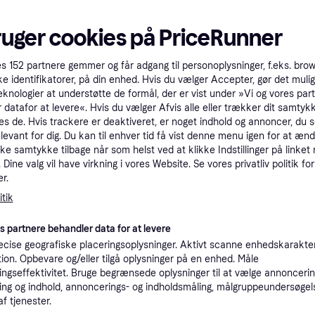
tet
Specifikationer
ruger cookies på PriceRunner
Pro
es
152
partnere gemmer og får adgang til personoplysninger, f.eks. bro
ke identifikatorer, på din enhed. Hvis du vælger Accepter, gør det mulig
eknologier at understøtte de formål, der er vist under »Vi og vores par
 datafor at levere«. Hvis du vælger Afvis alle eller trækker dit samtykk
39 kr. fragt
,
3 dage
es de. Hvis trackere er deaktiveret, er noget indhold og annoncer, du se
elevant for dig. Du kan til enhver tid få vist denne menu igen for at ænd
kke samtykke tilbage når som helst ved at klikke Indstillinger på linket
Bestillingsvare
Dine valg vil have virkning i vores Website. Se vores privatliv politik for
r.
tik
es partnere behandler data for at levere
39 kr. fragt
,
1-2 dage
Eller 
cise geografiske placeringsoplysninger. Aktivt scanne enhedskarakteri
ation. Opbevare og/eller tilgå oplysninger på en enhed. Måle
ngseffektivitet. Bruge begrænsede oplysninger til at vælge annoncering
ng og indhold, annoncerings- og indholdsmåling, målgruppeundersøgel
af tjenester.