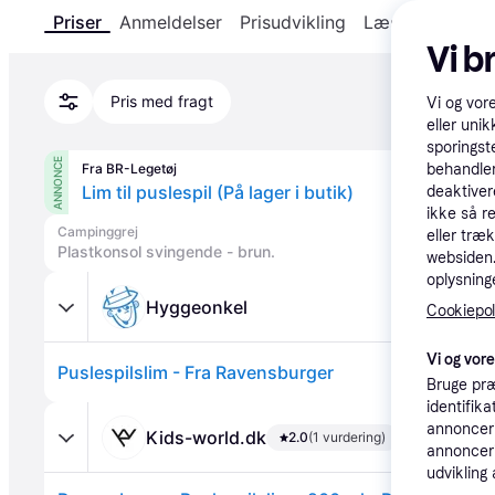
Priser
Anmeldelser
Prisudvikling
Læs om produk
Vi b
Pris med fragt
Vi og vor
eller unik
sporingst
ANNONCE
Fra BR-Legetøj
behandler
Lim til puslespil (På lager i butik)
deaktiver
ikke så r
Campinggrej
eller træ
Plastkonsol svingende - brun.
websiden. 
oplysninge
Hyggeonkel
Cookiepoli
Vi og vor
Puslespilslim - Fra Ravensburger
Bruge præ
identifik
annonceri
Kids-world.dk
2.0
(1 vurdering)
annonceri
udvikling 