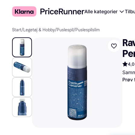
Alle kategorier
Tilb
Start
/
Legetøj & Hobby
/
Puslespil
/
Puslespilslim
Ra
Pe
4,0
Samme
Prøv 