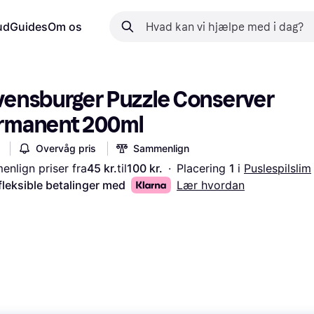
ud
Guides
Om os
vensburger Puzzle Conserver 
rmanent 200ml
Overvåg pris
Sammenlign
nlign priser fra
45 kr.
til
100 kr.
·
Placering 
1 
i 
Puslespilslim
fleksible betalinger med
Lær hvordan