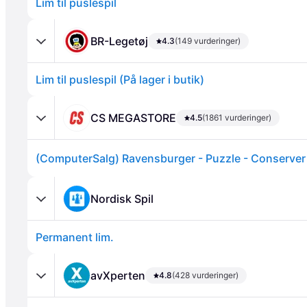
Lim til puslespil
BR-Legetøj
4.3
(149 vurderinger)
Lim til puslespil (På lager i butik)
Annonce
CS MEGASTORE
4.5
(1861 vurderinger)
Nordisk Spil
Permanent lim.
avXperten
4.8
(428 vurderinger)