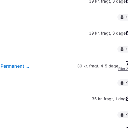
39 kr. fragt
,
3 dage
K
39 kr. fragt
,
3 dage
K
(ComputerSalg) Ravensburger - Puzzle - Conserver Permanent - hovedbrudstilbehør
39 kr. fragt
,
4-5 dage
Eller 
K
35 kr. fragt
,
1 dag
K